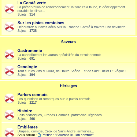
La Comté verte
La préservation de l'environnement, la flore et la faune, le développement
durable, le climat...
Sujets :
314
Sur les pistes comtoises
Découvrez ou faites découvrir la Franche-Comté à travers une devinette
Sujets :
1738
Saveurs
Gastronomie
La cancoillotte et les autres spécialités du terroir comtois
Sujets :
691
Oenologie
Tout sur les vins du Jura, de Haute-Saône... et de Saint-Dizier L'Evêque !
Sujets :
194
Héritages
Parlers comtois
Les questions et remarques sur le patois comtois
Sujets :
1217
Histoire
Faits historiques, Grands Hommes, patrimoine, légendes...
Sujets :
466
Emblèmes
Drapeau comtois, Croix de Saint-André, armoiries...
Sous-forum :
Pétition : "Sauvons le Lion comtois"