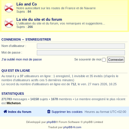
Léo and Co
Notre autocollant sur les routes de France et de Navarre
Sujets :
84
La vie du site et du forum
L'utilisation du site et du forum, vos remarques et suggestions...
Sujets :
266
CONNEXION
•
S’ENREGISTRER
Nom d’utilisateur :
Mot de passe :
J’ai oublié mon mot de passe
Se souvenir de moi
QUI EST EN LIGNE
Au total il y a
37
utilisateurs en ligne : 1 enregistré, 1 invisible et 35 invités (d’après le
nombre d’utilisateurs actifs ces 5 dernières minutes)
Le record du nombre d’utilisateurs en ligne est de
712
, le ven. 27 mars 2026, 16:25
STATISTIQUES
271783
messages •
14158
sujets •
1678
membres • Le membre enregistré le plus récent
est
Micheton
.
Index du forum
Supprimer les cookies
Heures au format
UTC+02:00
Développé par
phpBB
® Forum Software © phpBB Limited
Traduit par
phpBB-fr.com