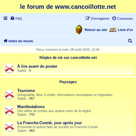
le forum de www.cancoillotte.net
FAQ
S’enregistrer
Connexion
Retour au site
Livre d'or
R
Index du forum
e
Nous sommes le sam. 08 août 2026, 12:46
c
Règles de vie sur cancoillotte.net
h
À lire avant de poster
e
Sujets :
5
r
Paysages
c
Tourisme
h
Géographie, lieux à visiter, informations touristiques et régionales
Sujets :
467
e
Manifestations
r
Des idées de sorties aux quatre coins de la région
Sujets :
743
La Franche-Comté, jour après jour
Economie et autres faits de société en Franche-Comté
Sujets :
463