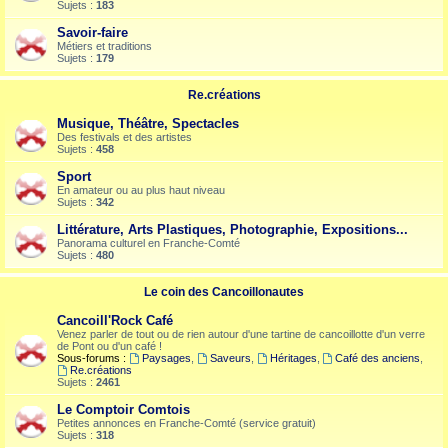
Sujets :
183
Savoir-faire
Métiers et traditions
Sujets :
179
Re.créations
Musique, Théâtre, Spectacles
Des festivals et des artistes
Sujets :
458
Sport
En amateur ou au plus haut niveau
Sujets :
342
Littérature, Arts Plastiques, Photographie, Expositions...
Panorama culturel en Franche-Comté
Sujets :
480
Le coin des Cancoillonautes
Cancoill'Rock Café
Venez parler de tout ou de rien autour d'une tartine de cancoillotte d'un verre
de Pont ou d'un café !
Sous-forums :
Paysages
,
Saveurs
,
Héritages
,
Café des anciens
,
Re.créations
Sujets :
2461
Le Comptoir Comtois
Petites annonces en Franche-Comté (service gratuit)
Sujets :
318