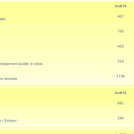
SUJETS
467
nales
743
463
314
veloppement durable, le climat...
1738
ne devinette
SUJETS
691
194
er L'Evêque !