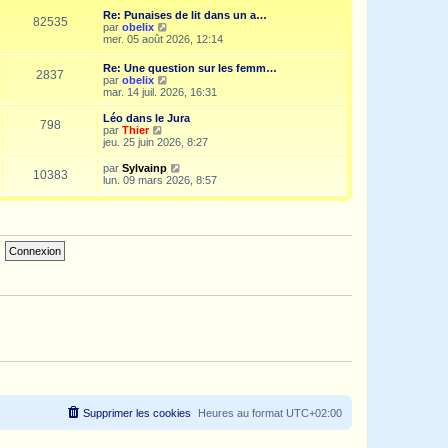
e
i
d
Re: Punaises de lit dans un a…
s
e
e
82535
V
par
obelix
s
r
r
o
mer. 05 août 2026, 12:14
a
m
n
i
g
e
i
r
e
s
Re: Une question sur les femm…
e
2837
l
s
V
par
obelix
r
e
a
o
mar. 14 juil. 2026, 16:31
m
d
g
i
e
e
e
r
s
Léo dans le Jura
r
798
l
s
V
par
Thier
n
e
a
o
jeu. 25 juin 2026, 8:27
i
d
g
i
e
e
e
r
V
par
Sylvainp
r
10383
r
l
o
lun. 09 mars 2026, 8:57
m
n
e
i
e
i
d
r
s
e
e
l
s
r
r
e
a
m
n
d
g
e
i
e
e
s
e
r
s
r
n
a
m
i
g
e
e
e
s
r
s
m
a
e
g
s
e
s
a
g
e
Supprimer les cookies
Heures au format
UTC+02:00