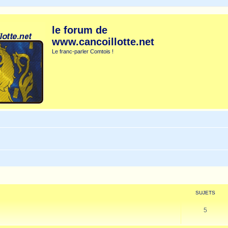
le forum de
www.cancoillotte.net
Le franc-parler Comtois !
SUJETS
5