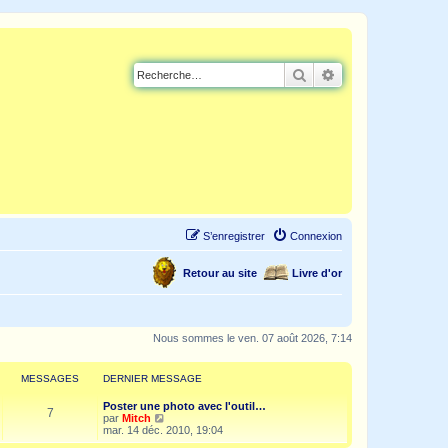
Rechercher
Recherche avancé
S’enregistrer
Connexion
Retour au site
Livre d'or
Nous sommes le ven. 07 août 2026, 7:14
MESSAGES
DERNIER MESSAGE
Poster une photo avec l'outil…
7
V
par
Mitch
o
mar. 14 déc. 2010, 19:04
i