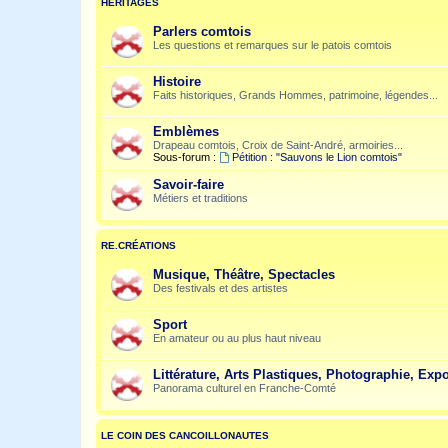
HÉRITAGES
Parlers comtois
Les questions et remarques sur le patois comtois
Histoire
Faits historiques, Grands Hommes, patrimoine, légendes...
Emblèmes
Drapeau comtois, Croix de Saint-André, armoiries...
Sous-forum :
Pétition : "Sauvons le Lion comtois"
Savoir-faire
Métiers et traditions
RE.CRÉATIONS
Musique, Théâtre, Spectacles
Des festivals et des artistes
Sport
En amateur ou au plus haut niveau
Littérature, Arts Plastiques, Photographie, Expo
Panorama culturel en Franche-Comté
LE COIN DES CANCOILLONAUTES