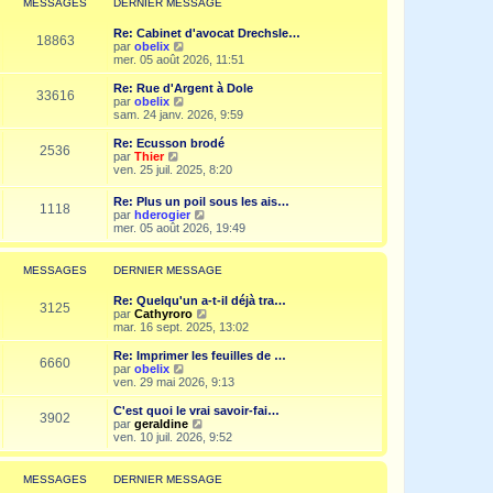
MESSAGES
DERNIER MESSAGE
s
n
e
a
i
d
g
Re: Cabinet d'avocat Drechsle…
e
e
18863
e
V
par
obelix
r
r
o
mer. 05 août 2026, 11:51
m
n
i
e
i
r
Re: Rue d'Argent à Dole
s
e
33616
l
V
par
obelix
s
r
e
o
sam. 24 janv. 2026, 9:59
a
m
d
i
g
e
e
r
e
Re: Ecusson brodé
s
2536
r
l
V
par
Thier
s
n
e
o
ven. 25 juil. 2025, 8:20
a
i
d
i
g
e
e
r
e
Re: Plus un poil sous les ais…
r
r
1118
l
V
par
hderogier
m
n
e
o
mer. 05 août 2026, 19:49
e
i
d
i
s
e
e
r
s
r
r
l
a
MESSAGES
DERNIER MESSAGE
m
n
e
g
e
i
d
e
s
Re: Quelqu'un a-t-il déjà tra…
e
e
3125
s
V
par
Cathyroro
r
r
a
o
mar. 16 sept. 2025, 13:02
m
n
g
i
e
i
e
r
s
Re: Imprimer les feuilles de …
e
6660
l
s
V
par
obelix
r
e
a
o
ven. 29 mai 2026, 9:13
m
d
g
i
e
e
e
r
C'est quoi le vrai savoir-fai…
s
3902
r
l
V
par
geraldine
s
n
e
o
ven. 10 juil. 2026, 9:52
a
i
d
i
g
e
e
r
e
r
r
l
MESSAGES
DERNIER MESSAGE
m
n
e