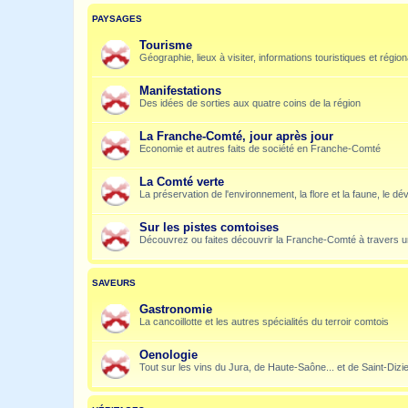
PAYSAGES
Tourisme
Géographie, lieux à visiter, informations touristiques et régio
Manifestations
Des idées de sorties aux quatre coins de la région
La Franche-Comté, jour après jour
Economie et autres faits de société en Franche-Comté
La Comté verte
La préservation de l'environnement, la flore et la faune, le dé
Sur les pistes comtoises
Découvrez ou faites découvrir la Franche-Comté à travers u
SAVEURS
Gastronomie
La cancoillotte et les autres spécialités du terroir comtois
Oenologie
Tout sur les vins du Jura, de Haute-Saône... et de Saint-Dizi