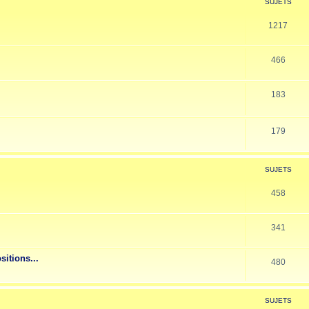
SUJETS
1217
466
183
179
SUJETS
458
341
sitions...
480
SUJETS