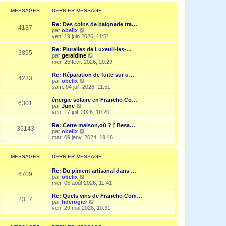
r
l
MESSAGES
DERNIER MESSAGE
e
d
Re: Des coins de baignade tra…
e
4137
V
par
obelix
r
o
ven. 19 juin 2026, 11:51
n
i
i
r
Re: Pluralies de Luxeuil-les-…
e
3895
l
V
par
geraldine
r
e
o
mer. 25 févr. 2026, 20:29
m
d
i
e
e
r
Re: Réparation de fuite sur u…
s
4233
r
l
V
par
obelix
s
n
e
o
sam. 04 juil. 2026, 11:51
a
i
d
i
g
e
e
r
e
énergie solaire en Franche-Co…
r
6301
r
l
V
par
June
m
n
e
o
ven. 17 juil. 2026, 10:20
e
i
d
i
s
e
e
r
Re: Cette maison,où ? [ Besa…
s
r
36143
r
l
V
par
obelix
a
m
n
e
o
mar. 09 janv. 2024, 19:46
g
e
i
d
i
e
s
e
e
r
s
r
r
l
MESSAGES
DERNIER MESSAGE
a
m
n
e
g
e
i
d
e
Re: Du piment artisanal dans …
s
e
e
6709
V
par
obelix
s
r
r
o
mer. 05 août 2026, 11:41
a
m
n
i
g
e
i
r
e
Re: Quels vins de Franche-Com…
s
e
2317
l
V
par
hderogier
s
r
e
o
ven. 29 mai 2026, 10:31
a
m
d
i
g
e
e
r
e
s
r
l