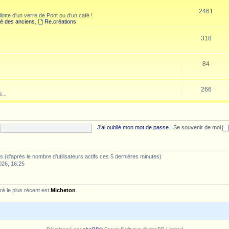
2461
lotte d'un verre de Pont ou d'un café !
é des anciens
,
Re.créations
318
84
266
...
J’ai oublié mon mot de passe
|
Se souvenir de moi
ités (d’après le nombre d’utilisateurs actifs ces 5 dernières minutes)
026, 16:25
é le plus récent est
Micheton
.