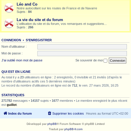
Léo and Co
Notre autocollant sur les routes de France et de Navarre
Sujets :
84
La vie du site et du forum
L'utilisation du site et du forum, vos remarques et suggestions...
Sujets :
266
CONNEXION
•
S’ENREGISTRER
Nom d’utilisateur :
Mot de passe :
J’ai oublié mon mot de passe
Se souvenir de moi
QUI EST EN LIGNE
Au total il y a
23
utilisateurs en ligne : 2 enregistrés, 0 invisible et 21 invités (d’après le
nombre d’utilisateurs actifs ces 5 dernières minutes)
Le record du nombre d’utilisateurs en ligne est de
712
, le ven. 27 mars 2026, 16:25
STATISTIQUES
271782
messages •
14157
sujets •
1677
membres • Le membre enregistré le plus récent
est
guillot
.
Index du forum
Supprimer les cookies
Heures au format
UTC+02:00
Développé par
phpBB
® Forum Software © phpBB Limited
Traduit par
phpBB-fr.com