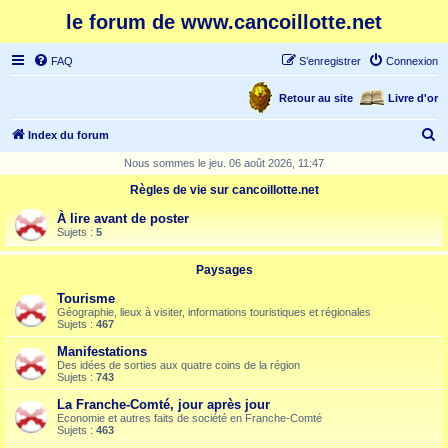
le forum de www.cancoillotte.net
FAQ
S’enregistrer
Connexion
Retour au site
Livre d'or
R
Index du forum
e
Nous sommes le jeu. 06 août 2026, 11:47
c
Règles de vie sur cancoillotte.net
h
À lire avant de poster
e
Sujets :
5
r
Paysages
c
Tourisme
h
Géographie, lieux à visiter, informations touristiques et régionales
Sujets :
467
e
Manifestations
r
Des idées de sorties aux quatre coins de la région
Sujets :
743
La Franche-Comté, jour après jour
Economie et autres faits de société en Franche-Comté
Sujets :
463