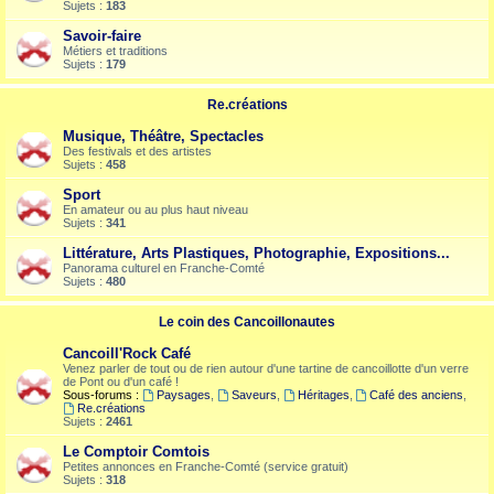
Sujets :
183
Savoir-faire
Métiers et traditions
Sujets :
179
Re.créations
Musique, Théâtre, Spectacles
Des festivals et des artistes
Sujets :
458
Sport
En amateur ou au plus haut niveau
Sujets :
341
Littérature, Arts Plastiques, Photographie, Expositions...
Panorama culturel en Franche-Comté
Sujets :
480
Le coin des Cancoillonautes
Cancoill'Rock Café
Venez parler de tout ou de rien autour d'une tartine de cancoillotte d'un verre
de Pont ou d'un café !
Sous-forums :
Paysages
,
Saveurs
,
Héritages
,
Café des anciens
,
Re.créations
Sujets :
2461
Le Comptoir Comtois
Petites annonces en Franche-Comté (service gratuit)
Sujets :
318