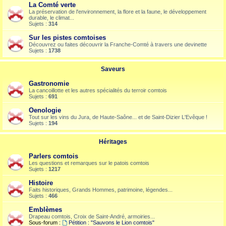
La Comté verte
La préservation de l'environnement, la flore et la faune, le développement
durable, le climat...
Sujets :
314
Sur les pistes comtoises
Découvrez ou faites découvrir la Franche-Comté à travers une devinette
Sujets :
1738
Saveurs
Gastronomie
La cancoillotte et les autres spécialités du terroir comtois
Sujets :
691
Oenologie
Tout sur les vins du Jura, de Haute-Saône... et de Saint-Dizier L'Evêque !
Sujets :
194
Héritages
Parlers comtois
Les questions et remarques sur le patois comtois
Sujets :
1217
Histoire
Faits historiques, Grands Hommes, patrimoine, légendes...
Sujets :
466
Emblèmes
Drapeau comtois, Croix de Saint-André, armoiries...
Sous-forum :
Pétition : "Sauvons le Lion comtois"