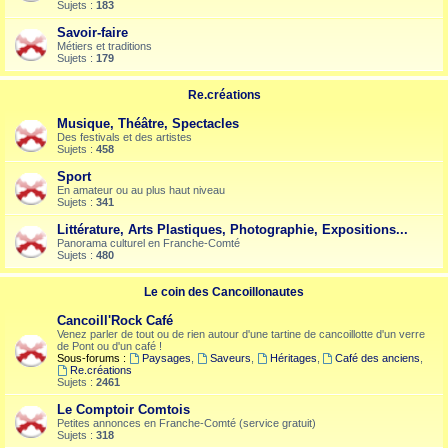
Sujets :
183
Savoir-faire
Métiers et traditions
Sujets :
179
Re.créations
Musique, Théâtre, Spectacles
Des festivals et des artistes
Sujets :
458
Sport
En amateur ou au plus haut niveau
Sujets :
341
Littérature, Arts Plastiques, Photographie, Expositions...
Panorama culturel en Franche-Comté
Sujets :
480
Le coin des Cancoillonautes
Cancoill'Rock Café
Venez parler de tout ou de rien autour d'une tartine de cancoillotte d'un verre
de Pont ou d'un café !
Sous-forums :
Paysages
,
Saveurs
,
Héritages
,
Café des anciens
,
Re.créations
Sujets :
2461
Le Comptoir Comtois
Petites annonces en Franche-Comté (service gratuit)
Sujets :
318