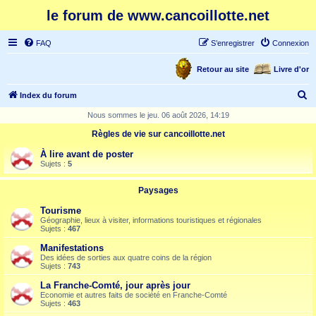
le forum de www.cancoillotte.net
FAQ
S’enregistrer
Connexion
Retour au site
Livre d'or
R
Index du forum
e
Nous sommes le jeu. 06 août 2026, 14:19
c
Règles de vie sur cancoillotte.net
h
À lire avant de poster
e
Sujets :
5
r
Paysages
c
Tourisme
h
Géographie, lieux à visiter, informations touristiques et régionales
Sujets :
467
e
Manifestations
r
Des idées de sorties aux quatre coins de la région
Sujets :
743
La Franche-Comté, jour après jour
Economie et autres faits de société en Franche-Comté
Sujets :
463