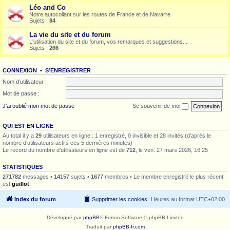
Léo and Co
Notre autocollant sur les routes de France et de Navarre
Sujets :
84
La vie du site et du forum
L'utilisation du site et du forum, vos remarques et suggestions...
Sujets :
266
CONNEXION
•
S’ENREGISTRER
Nom d’utilisateur :
Mot de passe :
J’ai oublié mon mot de passe
Se souvenir de moi
QUI EST EN LIGNE
Au total il y a
29
utilisateurs en ligne : 1 enregistré, 0 invisible et 28 invités (d’après le
nombre d’utilisateurs actifs ces 5 dernières minutes)
Le record du nombre d’utilisateurs en ligne est de
712
, le ven. 27 mars 2026, 16:25
STATISTIQUES
271782
messages •
14157
sujets •
1677
membres • Le membre enregistré le plus récent
est
guillot
.
Index du forum
Supprimer les cookies
Heures au format
UTC+02:00
Développé par
phpBB
® Forum Software © phpBB Limited
Traduit par
phpBB-fr.com