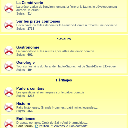
La Comté verte
La préservation de l'environnement, la flore et la faune, le développement
durable, le climat...
Sujets :
314
Sur les pistes comtoises
Découvrez ou faites découvrir la Franche-Comté à travers une devinette
Sujets :
1738
Saveurs
Gastronomie
La cancoillotte et les autres spécialités du terroir comtois
Sujets :
691
Oenologie
Tout sur les vins du Jura, de Haute-Saône... et de Saint-Dizier L'Evêque !
Sujets :
194
Héritages
Parlers comtois
Les questions et remarques sur le patois comtois
Sujets :
1217
Histoire
Faits historiques, Grands Hommes, patrimoine, légendes...
Sujets :
466
Emblèmes
Drapeau comtois, Croix de Saint-André, armoiries...
Sous-forum :
Pétition : "Sauvons le Lion comtois"