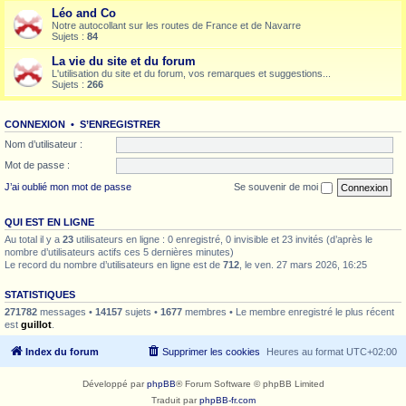
Léo and Co
Notre autocollant sur les routes de France et de Navarre
Sujets :
84
La vie du site et du forum
L'utilisation du site et du forum, vos remarques et suggestions...
Sujets :
266
CONNEXION
•
S’ENREGISTRER
Nom d’utilisateur :
Mot de passe :
J’ai oublié mon mot de passe
Se souvenir de moi
QUI EST EN LIGNE
Au total il y a
23
utilisateurs en ligne : 0 enregistré, 0 invisible et 23 invités (d’après le
nombre d’utilisateurs actifs ces 5 dernières minutes)
Le record du nombre d’utilisateurs en ligne est de
712
, le ven. 27 mars 2026, 16:25
STATISTIQUES
271782
messages •
14157
sujets •
1677
membres • Le membre enregistré le plus récent
est
guillot
.
Index du forum
Supprimer les cookies
Heures au format
UTC+02:00
Développé par
phpBB
® Forum Software © phpBB Limited
Traduit par
phpBB-fr.com