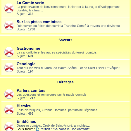
La Comté verte
La préservation de l'environnement, la flore et la faune, le développement
durable, le climat...
Sujets :
314
Sur les pistes comtoises
Découvrez ou faites découvrir la Franche-Comté à travers une devinette
Sujets :
1738
Saveurs
Gastronomie
La cancoillotte et les autres spécialités du terroir comtois
Sujets :
691
Oenologie
Tout sur les vins du Jura, de Haute-Saône... et de Saint-Dizier L'Evêque !
Sujets :
194
Héritages
Parlers comtois
Les questions et remarques sur le patois comtois
Sujets :
1217
Histoire
Faits historiques, Grands Hommes, patrimoine, légendes...
Sujets :
466
Emblèmes
Drapeau comtois, Croix de Saint-André, armoiries...
Sous-forum :
Pétition : "Sauvons le Lion comtois"