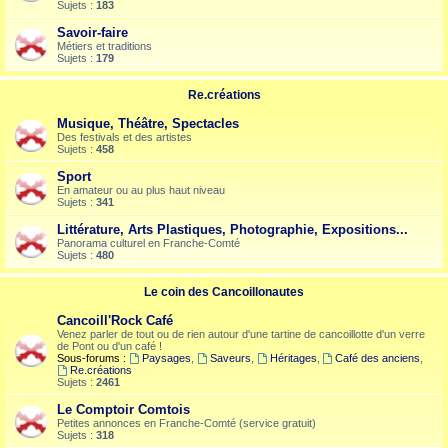
Sujets :
183
Savoir-faire
Métiers et traditions
Sujets :
179
Re.créations
Musique, Théâtre, Spectacles
Des festivals et des artistes
Sujets :
458
Sport
En amateur ou au plus haut niveau
Sujets :
341
Littérature, Arts Plastiques, Photographie, Expositions...
Panorama culturel en Franche-Comté
Sujets :
480
Le coin des Cancoillonautes
Cancoill'Rock Café
Venez parler de tout ou de rien autour d'une tartine de cancoillotte d'un verre
de Pont ou d'un café !
Sous-forums :
Paysages
,
Saveurs
,
Héritages
,
Café des anciens
,
Re.créations
Sujets :
2461
Le Comptoir Comtois
Petites annonces en Franche-Comté (service gratuit)
Sujets :
318