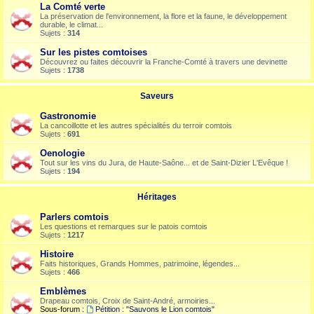
La Comté verte
La préservation de l'environnement, la flore et la faune, le développement
durable, le climat...
Sujets :
314
Sur les pistes comtoises
Découvrez ou faites découvrir la Franche-Comté à travers une devinette
Sujets :
1738
Saveurs
Gastronomie
La cancoillotte et les autres spécialités du terroir comtois
Sujets :
691
Oenologie
Tout sur les vins du Jura, de Haute-Saône... et de Saint-Dizier L'Evêque !
Sujets :
194
Héritages
Parlers comtois
Les questions et remarques sur le patois comtois
Sujets :
1217
Histoire
Faits historiques, Grands Hommes, patrimoine, légendes...
Sujets :
466
Emblèmes
Drapeau comtois, Croix de Saint-André, armoiries...
Sous-forum :
Pétition : "Sauvons le Lion comtois"