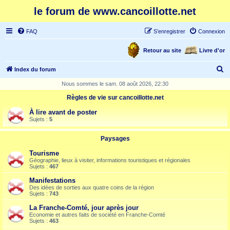
le forum de www.cancoillotte.net
FAQ
S’enregistrer
Connexion
Retour au site
Livre d'or
R
Index du forum
e
Nous sommes le sam. 08 août 2026, 22:30
c
Règles de vie sur cancoillotte.net
h
À lire avant de poster
e
Sujets :
5
r
Paysages
c
Tourisme
h
Géographie, lieux à visiter, informations touristiques et régionales
Sujets :
467
e
Manifestations
r
Des idées de sorties aux quatre coins de la région
Sujets :
743
La Franche-Comté, jour après jour
Economie et autres faits de société en Franche-Comté
Sujets :
463