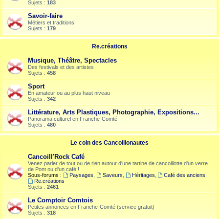
Sujets :
183
Savoir-faire
Métiers et traditions
Sujets :
179
Re.créations
Musique, Théâtre, Spectacles
Des festivals et des artistes
Sujets :
458
Sport
En amateur ou au plus haut niveau
Sujets :
342
Littérature, Arts Plastiques, Photographie, Expositions...
Panorama culturel en Franche-Comté
Sujets :
480
Le coin des Cancoillonautes
Cancoill'Rock Café
Venez parler de tout ou de rien autour d'une tartine de cancoillotte d'un verre
de Pont ou d'un café !
Sous-forums :
Paysages
,
Saveurs
,
Héritages
,
Café des anciens
,
Re.créations
Sujets :
2461
Le Comptoir Comtois
Petites annonces en Franche-Comté (service gratuit)
Sujets :
318