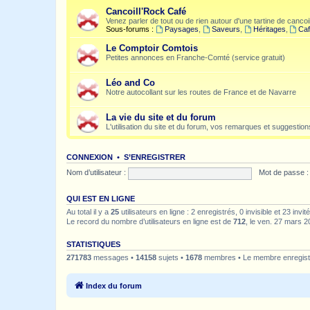
Cancoill'Rock Café
Venez parler de tout ou de rien autour d'une tartine de cancoil
Sous-forums :
Paysages
,
Saveurs
,
Héritages
,
Caf
Le Comptoir Comtois
Petites annonces en Franche-Comté (service gratuit)
Léo and Co
Notre autocollant sur les routes de France et de Navarre
La vie du site et du forum
L'utilisation du site et du forum, vos remarques et suggestions
CONNEXION
•
S’ENREGISTRER
Nom d’utilisateur :
Mot de passe :
QUI EST EN LIGNE
Au total il y a
25
utilisateurs en ligne : 2 enregistrés, 0 invisible et 23 inv
Le record du nombre d’utilisateurs en ligne est de
712
, le ven. 27 mars 2
STATISTIQUES
271783
messages •
14158
sujets •
1678
membres • Le membre enregistr
Index du forum