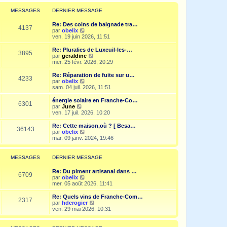
r
l
MESSAGES
DERNIER MESSAGE
e
d
Re: Des coins de baignade tra…
e
4137
V
par
obelix
r
o
ven. 19 juin 2026, 11:51
n
i
i
r
Re: Pluralies de Luxeuil-les-…
e
3895
l
V
par
geraldine
r
e
o
mer. 25 févr. 2026, 20:29
m
d
i
e
e
r
Re: Réparation de fuite sur u…
s
4233
r
l
V
par
obelix
s
n
e
o
sam. 04 juil. 2026, 11:51
a
i
d
i
g
e
e
r
e
énergie solaire en Franche-Co…
r
6301
r
l
V
par
June
m
n
e
o
ven. 17 juil. 2026, 10:20
e
i
d
i
s
e
e
r
Re: Cette maison,où ? [ Besa…
s
r
36143
r
l
V
par
obelix
a
m
n
e
o
mar. 09 janv. 2024, 19:46
g
e
i
d
i
e
s
e
e
r
s
r
r
l
MESSAGES
DERNIER MESSAGE
a
m
n
e
g
e
i
d
e
Re: Du piment artisanal dans …
s
e
e
6709
V
par
obelix
s
r
r
o
mer. 05 août 2026, 11:41
a
m
n
i
g
e
i
r
e
Re: Quels vins de Franche-Com…
s
e
2317
l
V
par
hderogier
s
r
e
o
ven. 29 mai 2026, 10:31
a
m
d
i
g
e
e
r
e
s
r
l