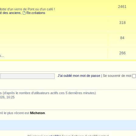
2461
lotte d'un verre de Pont ou d'un café !
é des anciens
,
Re.créations
318
84
266
...
J’ai oublié mon mot de passe
|
Se souvenir de moi
ités (d’après le nombre d’utilisateurs actifs ces 5 dernières minutes)
026, 16:25
é le plus récent est
Micheton
.