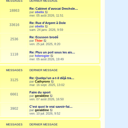
MESSAGES
DERNIER MESSAGE
s
n
e
a
i
d
g
Re: Cabinet d'avocat Drechsle…
e
e
18863
e
V
par
obelix
r
r
o
mer. 05 août 2026, 11:51
m
n
i
e
i
r
Re: Rue d'Argent à Dole
s
e
33616
l
V
par
obelix
s
r
e
o
sam. 24 janv. 2026, 9:59
a
m
d
i
g
e
e
r
e
Re: Ecusson brodé
s
2536
r
l
V
par
Thier
s
n
e
o
ven. 25 juil. 2025, 8:20
a
i
d
i
g
e
e
r
e
Re: Plus un poil sous les ais…
r
r
1118
l
V
par
hderogier
m
n
e
o
mer. 05 août 2026, 19:49
e
i
d
i
s
e
e
r
s
r
r
l
a
MESSAGES
DERNIER MESSAGE
m
n
e
g
e
i
d
e
s
Re: Quelqu'un a-t-il déjà tra…
e
e
3125
s
V
par
Cathyroro
r
r
a
o
mar. 16 sept. 2025, 13:02
m
n
g
i
e
i
e
r
s
Faire du sport
e
6661
l
s
V
par
geraldine
r
e
a
o
ven. 07 août 2026, 16:50
m
d
g
i
e
e
e
r
C'est quoi le vrai savoir-fai…
s
3902
r
l
V
par
geraldine
s
n
e
o
ven. 10 juil. 2026, 9:52
a
i
d
i
g
e
e
r
e
r
r
l
MESSAGES
DERNIER MESSAGE
m
n
e