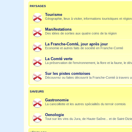
PAYSAGES
Tourisme
Géographie, lieux à visiter, informations touristiques et régio
Manifestations
Des idées de sorties aux quatre coins de la région
La Franche-Comté, jour après jour
Economie et autres faits de société en Franche-Comté
La Comté verte
La préservation de l'environnement, la flore et la faune, le dé
Sur les pistes comtoises
Découvrez ou faites découvrir la Franche-Comté à travers u
SAVEURS
Gastronomie
La cancoillotte et les autres spécialités du terroir comtois
Oenologie
Tout sur les vins du Jura, de Haute-Saône... et de Saint-Dizi