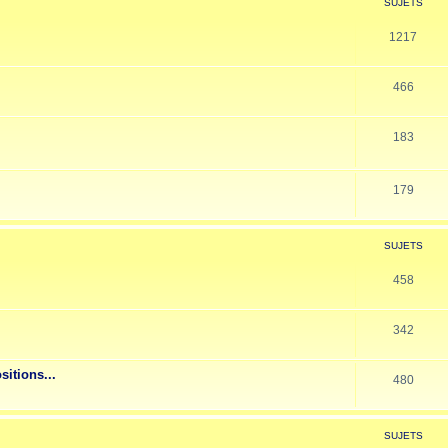
SUJETS
1217
466
183
179
SUJETS
458
342
sitions...
480
SUJETS