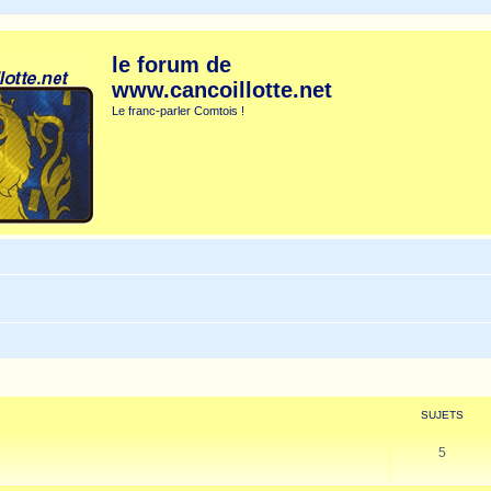
le forum de
www.cancoillotte.net
Le franc-parler Comtois !
SUJETS
5