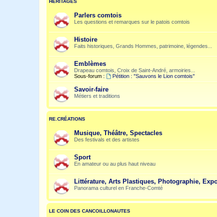
HÉRITAGES
Parlers comtois
Les questions et remarques sur le patois comtois
Histoire
Faits historiques, Grands Hommes, patrimoine, légendes...
Emblèmes
Drapeau comtois, Croix de Saint-André, armoiries...
Sous-forum :
Pétition : "Sauvons le Lion comtois"
Savoir-faire
Métiers et traditions
RE.CRÉATIONS
Musique, Théâtre, Spectacles
Des festivals et des artistes
Sport
En amateur ou au plus haut niveau
Littérature, Arts Plastiques, Photographie, Expo
Panorama culturel en Franche-Comté
LE COIN DES CANCOILLONAUTES