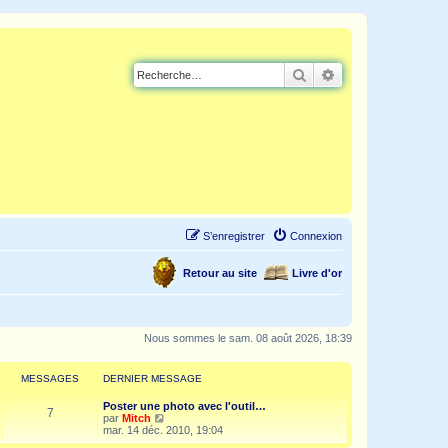
Rechercher
Recherche avancé
S’enregistrer
Connexion
Retour au site
Livre d'or
Nous sommes le sam. 08 août 2026, 18:39
MESSAGES
DERNIER MESSAGE
Poster une photo avec l'outil…
7
V
par
Mitch
o
mar. 14 déc. 2010, 19:04
i