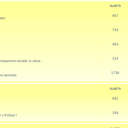
SUJETS
467
nales
743
463
314
veloppement durable, le climat...
1738
ne devinette
SUJETS
691
194
er L'Evêque !