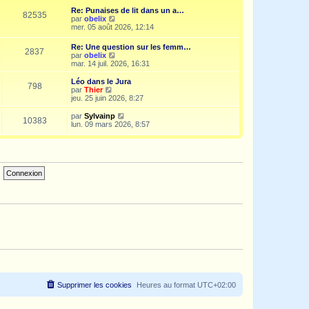
e
i
d
Re: Punaises de lit dans un a…
s
e
e
82535
V
par
obelix
s
r
r
o
mer. 05 août 2026, 12:14
a
m
n
i
g
e
i
r
e
s
Re: Une question sur les femm…
e
2837
l
s
V
par
obelix
r
e
a
o
mar. 14 juil. 2026, 16:31
m
d
g
i
e
e
e
r
s
Léo dans le Jura
r
798
l
s
V
par
Thier
n
e
a
o
jeu. 25 juin 2026, 8:27
i
d
g
i
e
e
e
r
V
par
Sylvainp
r
10383
r
l
o
lun. 09 mars 2026, 8:57
m
n
e
i
e
i
d
r
s
e
e
l
s
r
r
e
a
m
n
d
g
e
i
e
e
s
e
r
s
r
n
a
m
i
g
e
e
e
s
r
s
m
a
e
g
s
e
s
a
g
e
Supprimer les cookies
Heures au format
UTC+02:00