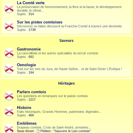
La Comté verte
La préservation de l'environnement, la flore et la faune, le développement
durable, le climat...
Sujets :
314
Sur les pistes comtoises
Découvrez ou faites découvrir la Franche-Comté à travers une devinette
Sujets :
1738
Saveurs
Gastronomie
La cancoillotte et les autres spécialités du terroir comtois
Sujets :
691
Oenologie
Tout sur les vins du Jura, de Haute-Saône... et de Saint-Dizier L'Evêque !
Sujets :
194
Héritages
Parlers comtois
Les questions et remarques sur le patois comtois
Sujets :
1217
Histoire
Faits historiques, Grands Hommes, patrimoine, légendes...
Sujets :
466
Emblèmes
Drapeau comtois, Croix de Saint-André, armoiries...
Sous-forum :
Pétition : "Sauvons le Lion comtois"