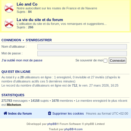
Léo and Co
Notre autocollant sur les routes de France et de Navarre
Sujets :
84
La vie du site et du forum
L'utilisation du site et du forum, vos remarques et suggestions...
Sujets :
266
CONNEXION
•
S’ENREGISTRER
Nom d’utilisateur :
Mot de passe :
J’ai oublié mon mot de passe
Se souvenir de moi
QUI EST EN LIGNE
Au total il y a
28
utilisateurs en ligne : 1 enregistré, 0 invisible et 27 invités (d’après le
nombre d’utilisateurs actifs ces 5 dernières minutes)
Le record du nombre d’utilisateurs en ligne est de
712
, le ven. 27 mars 2026, 16:25
STATISTIQUES
271783
messages •
14158
sujets •
1678
membres • Le membre enregistré le plus récent
est
Micheton
.
Index du forum
Supprimer les cookies
Heures au format
UTC+02:00
Développé par
phpBB
® Forum Software © phpBB Limited
Traduit par
phpBB-fr.com