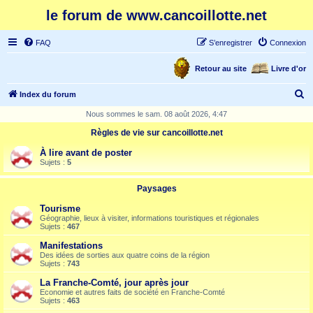
le forum de www.cancoillotte.net
FAQ
S’enregistrer
Connexion
Retour au site
Livre d'or
R
Index du forum
e
Nous sommes le sam. 08 août 2026, 4:47
c
Règles de vie sur cancoillotte.net
h
À lire avant de poster
e
Sujets :
5
r
Paysages
c
Tourisme
h
Géographie, lieux à visiter, informations touristiques et régionales
Sujets :
467
e
Manifestations
r
Des idées de sorties aux quatre coins de la région
Sujets :
743
La Franche-Comté, jour après jour
Economie et autres faits de société en Franche-Comté
Sujets :
463