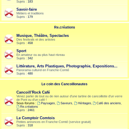
Sujets :
183
Savoir-faire
Métiers et traditions
Sujets :
179
Re.créations
Musique, Théâtre, Spectacles
Des festivals et des artistes
Sujets :
458
Sport
En amateur ou au plus haut niveau
Sujets :
342
Littérature, Arts Plastiques, Photographie, Expositions...
Panorama culturel en Franche-Comté
Sujets :
480
Le coin des Cancoillonautes
Cancoill'Rock Café
Venez parler de tout ou de rien autour d'une tartine de cancoillotte d'un verre
de Pont ou d'un café !
Sous-forums :
Paysages
,
Saveurs
,
Héritages
,
Café des anciens
,
Re.créations
Sujets :
2461
Le Comptoir Comtois
Petites annonces en Franche-Comté (service gratuit)
Sujets :
318