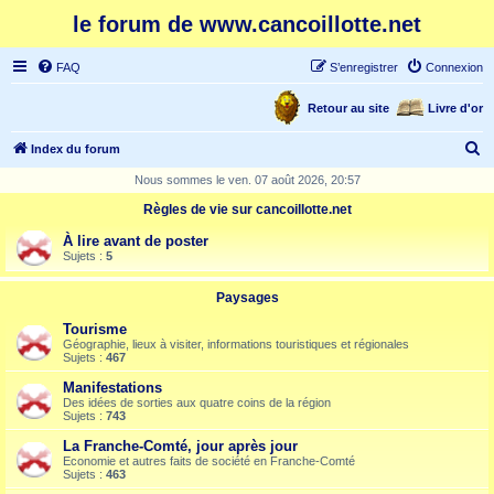
le forum de www.cancoillotte.net
FAQ
S’enregistrer
Connexion
Retour au site
Livre d'or
R
Index du forum
e
Nous sommes le ven. 07 août 2026, 20:57
c
Règles de vie sur cancoillotte.net
h
À lire avant de poster
e
Sujets :
5
r
Paysages
c
Tourisme
h
Géographie, lieux à visiter, informations touristiques et régionales
Sujets :
467
e
Manifestations
r
Des idées de sorties aux quatre coins de la région
Sujets :
743
La Franche-Comté, jour après jour
Economie et autres faits de société en Franche-Comté
Sujets :
463