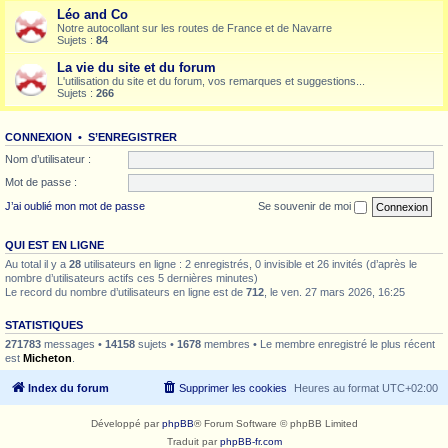
Léo and Co
Notre autocollant sur les routes de France et de Navarre
Sujets :
84
La vie du site et du forum
L'utilisation du site et du forum, vos remarques et suggestions...
Sujets :
266
CONNEXION
•
S’ENREGISTRER
Nom d’utilisateur :
Mot de passe :
J’ai oublié mon mot de passe
Se souvenir de moi
QUI EST EN LIGNE
Au total il y a
28
utilisateurs en ligne : 2 enregistrés, 0 invisible et 26 invités (d’après le
nombre d’utilisateurs actifs ces 5 dernières minutes)
Le record du nombre d’utilisateurs en ligne est de
712
, le ven. 27 mars 2026, 16:25
STATISTIQUES
271783
messages •
14158
sujets •
1678
membres • Le membre enregistré le plus récent
est
Micheton
.
Index du forum
Supprimer les cookies
Heures au format
UTC+02:00
Développé par
phpBB
® Forum Software © phpBB Limited
Traduit par
phpBB-fr.com