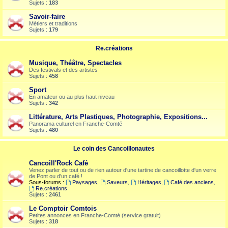
Sujets :
183
Savoir-faire
Métiers et traditions
Sujets :
179
Re.créations
Musique, Théâtre, Spectacles
Des festivals et des artistes
Sujets :
458
Sport
En amateur ou au plus haut niveau
Sujets :
342
Littérature, Arts Plastiques, Photographie, Expositions...
Panorama culturel en Franche-Comté
Sujets :
480
Le coin des Cancoillonautes
Cancoill'Rock Café
Venez parler de tout ou de rien autour d'une tartine de cancoillotte d'un verre
de Pont ou d'un café !
Sous-forums :
Paysages
,
Saveurs
,
Héritages
,
Café des anciens
,
Re.créations
Sujets :
2461
Le Comptoir Comtois
Petites annonces en Franche-Comté (service gratuit)
Sujets :
318