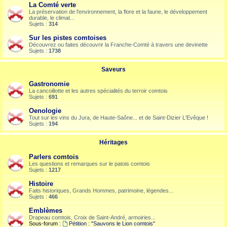
La Comté verte
La préservation de l'environnement, la flore et la faune, le développement
durable, le climat...
Sujets :
314
Sur les pistes comtoises
Découvrez ou faites découvrir la Franche-Comté à travers une devinette
Sujets :
1738
Saveurs
Gastronomie
La cancoillotte et les autres spécialités du terroir comtois
Sujets :
691
Oenologie
Tout sur les vins du Jura, de Haute-Saône... et de Saint-Dizier L'Evêque !
Sujets :
194
Héritages
Parlers comtois
Les questions et remarques sur le patois comtois
Sujets :
1217
Histoire
Faits historiques, Grands Hommes, patrimoine, légendes...
Sujets :
466
Emblèmes
Drapeau comtois, Croix de Saint-André, armoiries...
Sous-forum :
Pétition : "Sauvons le Lion comtois"