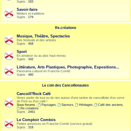
Sujets :
183
Savoir-faire
Métiers et traditions
Sujets :
179
Re.créations
Musique, Théâtre, Spectacles
Des festivals et des artistes
Sujets :
458
Sport
En amateur ou au plus haut niveau
Sujets :
342
Littérature, Arts Plastiques, Photographie, Expositions...
Panorama culturel en Franche-Comté
Sujets :
480
Le coin des Cancoillonautes
Cancoill'Rock Café
Venez parler de tout ou de rien autour d'une tartine de cancoillotte d'un verre
de Pont ou d'un café !
Sous-forums :
Paysages
,
Saveurs
,
Héritages
,
Café des anciens
,
Re.créations
Sujets :
2461
Le Comptoir Comtois
Petites annonces en Franche-Comté (service gratuit)
Sujets :
318