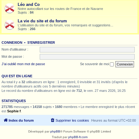
Léo and Co
Notre autocollant sur les routes de France et de Navarre
Sujets :
84
La vie du site et du forum
L'utilisation du site et du forum, vos remarques et suggestions...
Sujets :
266
CONNEXION
•
S’ENREGISTRER
Nom d’utilisateur :
Mot de passe :
J’ai oublié mon mot de passe
Se souvenir de moi
QUI EST EN LIGNE
Au total il y a
32
utilisateurs en ligne : 1 enregistré, 0 invisible et 31 invités (d’après le
nombre d’utilisateurs actifs ces 5 dernières minutes)
Le record du nombre d’utilisateurs en ligne est de
712
, le ven. 27 mars 2026, 16:25
STATISTIQUES
271785
messages •
14158
sujets •
1680
membres • Le membre enregistré le plus récent
est
Sophie f
.
Index du forum
Supprimer les cookies
Heures au format
UTC+02:00
Développé par
phpBB
® Forum Software © phpBB Limited
Traduit par
phpBB-fr.com