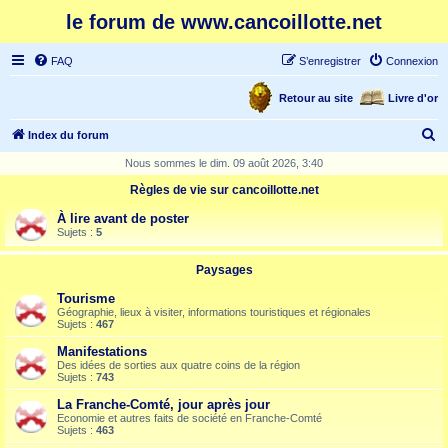
le forum de www.cancoillotte.net
FAQ
S’enregistrer
Connexion
Retour au site
Livre d'or
R
Index du forum
e
Nous sommes le dim. 09 août 2026, 3:40
c
Règles de vie sur cancoillotte.net
h
À lire avant de poster
e
Sujets :
5
r
Paysages
c
Tourisme
h
Géographie, lieux à visiter, informations touristiques et régionales
Sujets :
467
e
Manifestations
r
Des idées de sorties aux quatre coins de la région
Sujets :
743
La Franche-Comté, jour après jour
Economie et autres faits de société en Franche-Comté
Sujets :
463