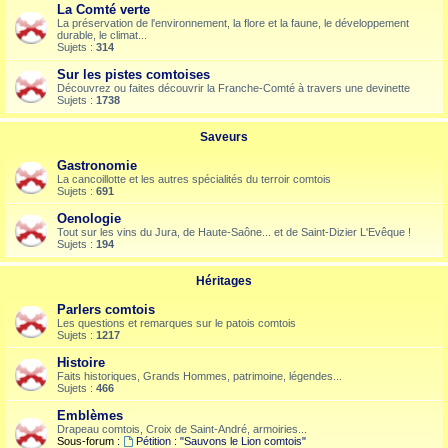
La Comté verte
La préservation de l'environnement, la flore et la faune, le développement
durable, le climat...
Sujets :
314
Sur les pistes comtoises
Découvrez ou faites découvrir la Franche-Comté à travers une devinette
Sujets :
1738
Saveurs
Gastronomie
La cancoillotte et les autres spécialités du terroir comtois
Sujets :
691
Oenologie
Tout sur les vins du Jura, de Haute-Saône... et de Saint-Dizier L'Evêque !
Sujets :
194
Héritages
Parlers comtois
Les questions et remarques sur le patois comtois
Sujets :
1217
Histoire
Faits historiques, Grands Hommes, patrimoine, légendes...
Sujets :
466
Emblèmes
Drapeau comtois, Croix de Saint-André, armoiries...
Sous-forum :
Pétition : "Sauvons le Lion comtois"