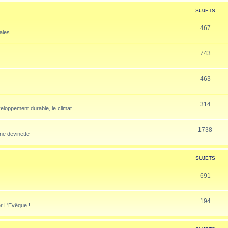
SUJETS
467
nales
743
463
314
veloppement durable, le climat...
1738
ne devinette
SUJETS
691
194
er L'Evêque !