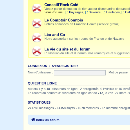
Cancoill'Rock Café
Venez parler de tout ou de rien autour d'une tartine de cancoil
Sous-forums :
Paysages
,
Saveurs
,
Héritages
,
Caf
Le Comptoir Comtois
Petites annonces en Franche-Comté (service gratuit)
Léo and Co
Notre autocollant sur les routes de France et de Navarre
La vie du site et du forum
L'utilisation du site et du forum, vos remarques et suggestions
CONNEXION
•
S’ENREGISTRER
Nom d’utilisateur :
Mot de passe :
QUI EST EN LIGNE
Au total il y a
18
utilisateurs en ligne : 2 enregistrés, 0 invisible et 16 inv
Le record du nombre d’utilisateurs en ligne est de
712
, le ven. 27 mars 2
STATISTIQUES
271783
messages •
14158
sujets •
1678
membres • Le membre enregistr
Index du forum