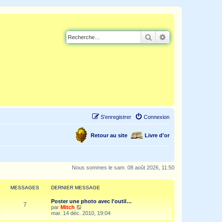
Rechercher
Recherche avancé
S’enregistrer
Connexion
Retour au site
Livre d'or
Nous sommes le sam. 08 août 2026, 11:50
MESSAGES
DERNIER MESSAGE
Poster une photo avec l'outil…
7
V
par
Mitch
o
mar. 14 déc. 2010, 19:04
i