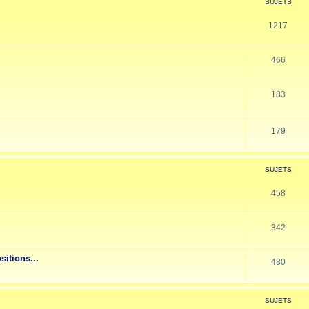
SUJETS
1217
466
183
179
SUJETS
458
342
sitions...
480
SUJETS