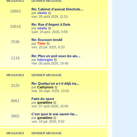
MESSAGES
DERNIER MESSAGE
s
n
e
a
i
d
g
Re: Cabinet d'avocat Drechsle…
e
e
18863
e
V
par
obelix
r
r
o
mer. 05 août 2026, 11:51
m
n
i
e
i
r
Re: Rue d'Argent à Dole
s
e
33616
l
V
par
obelix
s
r
e
o
sam. 24 janv. 2026, 9:59
a
m
d
i
g
e
e
r
e
Re: Ecusson brodé
s
2536
r
l
V
par
Thier
s
n
e
o
ven. 25 juil. 2025, 8:20
a
i
d
i
g
e
e
r
e
Re: Plus un poil sous les ais…
r
r
1118
l
V
par
hderogier
m
n
e
o
mer. 05 août 2026, 19:49
e
i
d
i
s
e
e
r
s
r
r
l
a
MESSAGES
DERNIER MESSAGE
m
n
e
g
e
i
d
e
s
Re: Quelqu'un a-t-il déjà tra…
e
e
3125
s
V
par
Cathyroro
r
r
a
o
mar. 16 sept. 2025, 13:02
m
n
g
i
e
i
e
r
s
Faire du sport
e
6661
l
s
V
par
geraldine
r
e
a
o
ven. 07 août 2026, 16:50
m
d
g
i
e
e
e
r
C'est quoi le vrai savoir-fai…
s
3902
r
l
V
par
geraldine
s
n
e
o
ven. 10 juil. 2026, 9:52
a
i
d
i
g
e
e
r
e
r
r
l
MESSAGES
DERNIER MESSAGE
m
n
e