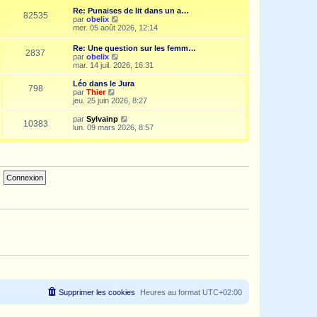
e
i
d
Re: Punaises de lit dans un a…
s
e
e
82535
V
par
obelix
s
r
r
o
mer. 05 août 2026, 12:14
a
m
n
i
g
e
i
r
e
s
Re: Une question sur les femm…
e
2837
l
s
V
par
obelix
r
e
a
o
mar. 14 juil. 2026, 16:31
m
d
g
i
e
e
e
r
s
Léo dans le Jura
r
798
l
s
V
par
Thier
n
e
a
o
jeu. 25 juin 2026, 8:27
i
d
g
i
e
e
e
r
V
par
Sylvainp
r
10383
r
l
o
lun. 09 mars 2026, 8:57
m
n
e
i
e
i
d
r
s
e
e
l
s
r
r
e
a
m
n
d
g
e
i
e
e
s
e
r
s
r
n
a
m
i
g
e
e
e
s
r
s
m
a
e
g
s
e
s
a
g
e
Supprimer les cookies
Heures au format
UTC+02:00