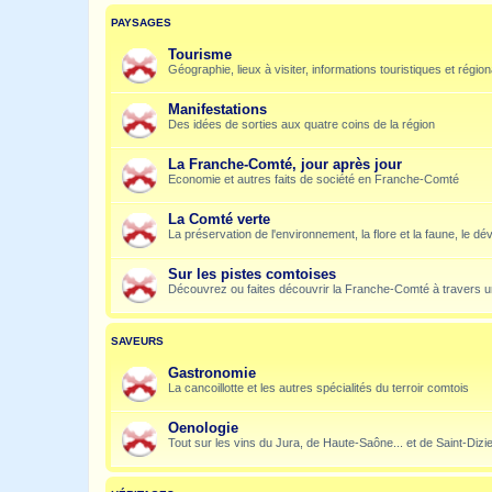
PAYSAGES
Tourisme
Géographie, lieux à visiter, informations touristiques et régio
Manifestations
Des idées de sorties aux quatre coins de la région
La Franche-Comté, jour après jour
Economie et autres faits de société en Franche-Comté
La Comté verte
La préservation de l'environnement, la flore et la faune, le dé
Sur les pistes comtoises
Découvrez ou faites découvrir la Franche-Comté à travers u
SAVEURS
Gastronomie
La cancoillotte et les autres spécialités du terroir comtois
Oenologie
Tout sur les vins du Jura, de Haute-Saône... et de Saint-Dizi