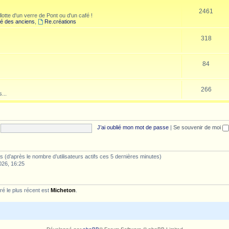
2461
lotte d'un verre de Pont ou d'un café !
é des anciens
,
Re.créations
318
84
266
...
J’ai oublié mon mot de passe
|
Se souvenir de moi
ités (d’après le nombre d’utilisateurs actifs ces 5 dernières minutes)
026, 16:25
é le plus récent est
Micheton
.