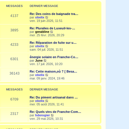
r
l
MESSAGES
DERNIER MESSAGE
e
d
Re: Des coins de baignade tra…
e
4137
V
par
obelix
r
o
ven. 19 juin 2026, 11:51
n
i
i
r
Re: Pluralies de Luxeuil-les-…
e
3895
l
V
par
geraldine
r
e
o
mer. 25 févr. 2026, 20:29
m
d
i
e
e
r
Re: Réparation de fuite sur u…
s
4233
r
l
V
par
obelix
s
n
e
o
sam. 04 juil. 2026, 11:51
a
i
d
i
g
e
e
r
e
énergie solaire en Franche-Co…
r
6301
r
l
V
par
June
m
n
e
o
ven. 17 juil. 2026, 10:20
e
i
d
i
s
e
e
r
Re: Cette maison,où ? [ Besa…
s
r
36143
r
l
V
par
obelix
a
m
n
e
o
mar. 09 janv. 2024, 19:46
g
e
i
d
i
e
s
e
e
r
s
r
r
l
MESSAGES
DERNIER MESSAGE
a
m
n
e
g
e
i
d
e
Re: Du piment artisanal dans …
s
e
e
6709
V
par
obelix
s
r
r
o
mer. 05 août 2026, 11:41
a
m
n
i
g
e
i
r
e
Re: Quels vins de Franche-Com…
s
e
2317
l
V
par
hderogier
s
r
e
o
ven. 29 mai 2026, 10:31
a
m
d
i
g
e
e
r
e
s
r
l