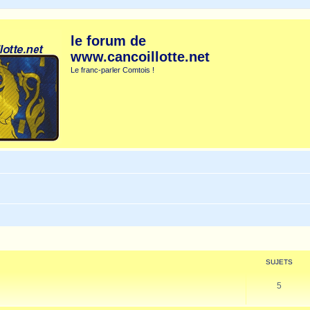
le forum de
www.cancoillotte.net
Le franc-parler Comtois !
SUJETS
5