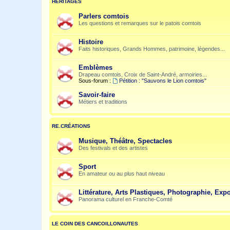
HÉRITAGES
Parlers comtois
Les questions et remarques sur le patois comtois
Histoire
Faits historiques, Grands Hommes, patrimoine, légendes...
Emblèmes
Drapeau comtois, Croix de Saint-André, armoiries...
Sous-forum :
Pétition : "Sauvons le Lion comtois"
Savoir-faire
Métiers et traditions
RE.CRÉATIONS
Musique, Théâtre, Spectacles
Des festivals et des artistes
Sport
En amateur ou au plus haut niveau
Littérature, Arts Plastiques, Photographie, Expo
Panorama culturel en Franche-Comté
LE COIN DES CANCOILLONAUTES