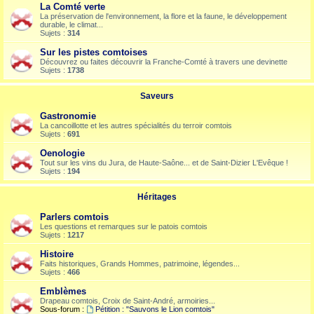
La Comté verte
La préservation de l'environnement, la flore et la faune, le développement
durable, le climat...
Sujets :
314
Sur les pistes comtoises
Découvrez ou faites découvrir la Franche-Comté à travers une devinette
Sujets :
1738
Saveurs
Gastronomie
La cancoillotte et les autres spécialités du terroir comtois
Sujets :
691
Oenologie
Tout sur les vins du Jura, de Haute-Saône... et de Saint-Dizier L'Evêque !
Sujets :
194
Héritages
Parlers comtois
Les questions et remarques sur le patois comtois
Sujets :
1217
Histoire
Faits historiques, Grands Hommes, patrimoine, légendes...
Sujets :
466
Emblèmes
Drapeau comtois, Croix de Saint-André, armoiries...
Sous-forum :
Pétition : "Sauvons le Lion comtois"