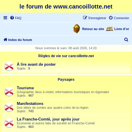
le forum de www.cancoillotte.net
FAQ
S’enregistrer
Connexion
Retour au site
Livre d'or
R
Index du forum
e
Nous sommes le sam. 08 août 2026, 14:20
c
Règles de vie sur cancoillotte.net
h
À lire avant de poster
e
Sujets :
5
r
Paysages
c
Tourisme
h
Géographie, lieux à visiter, informations touristiques et régionales
Sujets :
467
e
Manifestations
r
Des idées de sorties aux quatre coins de la région
Sujets :
743
La Franche-Comté, jour après jour
Economie et autres faits de société en Franche-Comté
Sujets :
463