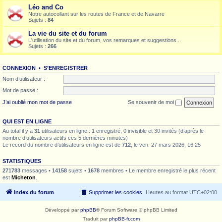
Léo and Co
Notre autocollant sur les routes de France et de Navarre
Sujets :
84
La vie du site et du forum
L'utilisation du site et du forum, vos remarques et suggestions...
Sujets :
266
CONNEXION
•
S’ENREGISTRER
Nom d’utilisateur :
Mot de passe :
J’ai oublié mon mot de passe
Se souvenir de moi
QUI EST EN LIGNE
Au total il y a
31
utilisateurs en ligne : 1 enregistré, 0 invisible et 30 invités (d’après le
nombre d’utilisateurs actifs ces 5 dernières minutes)
Le record du nombre d’utilisateurs en ligne est de
712
, le ven. 27 mars 2026, 16:25
STATISTIQUES
271783
messages •
14158
sujets •
1678
membres • Le membre enregistré le plus récent
est
Micheton
.
Index du forum
Supprimer les cookies
Heures au format
UTC+02:00
Développé par
phpBB
® Forum Software © phpBB Limited
Traduit par
phpBB-fr.com