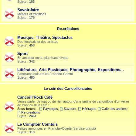
Sujets :
183
Savoir-faire
Métiers et traditions
Sujets :
179
Re.créations
Musique, Théâtre, Spectacles
Des festivals et des artistes
Sujets :
458
Sport
En amateur ou au plus haut niveau
Sujets :
342
Littérature, Arts Plastiques, Photographie, Expositions...
Panorama culturel en Franche-Comté
Sujets :
480
Le coin des Cancoillonautes
Cancoill'Rock Café
Venez parler de tout ou de rien autour d'une tartine de cancoillotte d'un verre
de Pont ou d'un café !
Sous-forums :
Paysages
,
Saveurs
,
Héritages
,
Café des anciens
,
Re.créations
Sujets :
2461
Le Comptoir Comtois
Petites annonces en Franche-Comté (service gratuit)
Sujets :
318