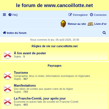
le forum de www.cancoillotte.net
FAQ
S’enregistrer
Connexion
Retour au site
Livre d'or
R
Index du forum
e
Nous sommes le jeu. 06 août 2026, 19:36
c
Règles de vie sur cancoillotte.net
h
À lire avant de poster
e
Sujets :
5
r
Paysages
c
Tourisme
h
Géographie, lieux à visiter, informations touristiques et régionales
Sujets :
467
e
Manifestations
r
Des idées de sorties aux quatre coins de la région
Sujets :
743
La Franche-Comté, jour après jour
Economie et autres faits de société en Franche-Comté
Sujets :
463