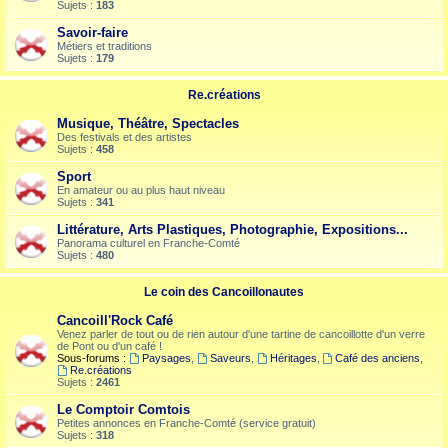
Sujets :
183
Savoir-faire
Métiers et traditions
Sujets :
179
Re.créations
Musique, Théâtre, Spectacles
Des festivals et des artistes
Sujets :
458
Sport
En amateur ou au plus haut niveau
Sujets :
341
Littérature, Arts Plastiques, Photographie, Expositions...
Panorama culturel en Franche-Comté
Sujets :
480
Le coin des Cancoillonautes
Cancoill'Rock Café
Venez parler de tout ou de rien autour d'une tartine de cancoillotte d'un verre
de Pont ou d'un café !
Sous-forums :
Paysages
,
Saveurs
,
Héritages
,
Café des anciens
,
Re.créations
Sujets :
2461
Le Comptoir Comtois
Petites annonces en Franche-Comté (service gratuit)
Sujets :
318