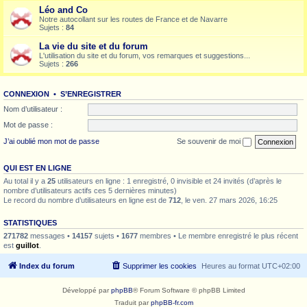
Léo and Co
Notre autocollant sur les routes de France et de Navarre
Sujets :
84
La vie du site et du forum
L'utilisation du site et du forum, vos remarques et suggestions...
Sujets :
266
CONNEXION
•
S’ENREGISTRER
Nom d’utilisateur :
Mot de passe :
J’ai oublié mon mot de passe
Se souvenir de moi
QUI EST EN LIGNE
Au total il y a
25
utilisateurs en ligne : 1 enregistré, 0 invisible et 24 invités (d’après le
nombre d’utilisateurs actifs ces 5 dernières minutes)
Le record du nombre d’utilisateurs en ligne est de
712
, le ven. 27 mars 2026, 16:25
STATISTIQUES
271782
messages •
14157
sujets •
1677
membres • Le membre enregistré le plus récent
est
guillot
.
Index du forum
Supprimer les cookies
Heures au format
UTC+02:00
Développé par
phpBB
® Forum Software © phpBB Limited
Traduit par
phpBB-fr.com