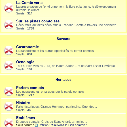
La Comté verte
La préservation de l'environnement, la flore et la faune, le développement
durable, le climat...
Sujets :
314
Sur les pistes comtoises
Découvrez ou faites découvrir la Franche-Comté à travers une devinette
Sujets :
1738
Saveurs
Gastronomie
La cancoillotte et les autres spécialités du terroir comtois
Sujets :
691
Oenologie
Tout sur les vins du Jura, de Haute-Saône... et de Saint-Dizier L'Evêque !
Sujets :
194
Héritages
Parlers comtois
Les questions et remarques sur le patois comtois
Sujets :
1217
Histoire
Faits historiques, Grands Hommes, patrimoine, légendes...
Sujets :
466
Emblèmes
Drapeau comtois, Croix de Saint-André, armoiries...
Sous-forum :
Pétition : "Sauvons le Lion comtois"