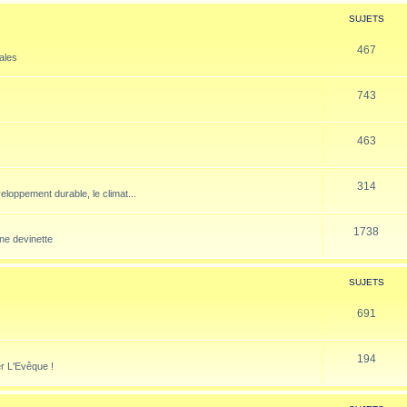
SUJETS
467
nales
743
463
314
veloppement durable, le climat...
1738
ne devinette
SUJETS
691
194
er L'Evêque !