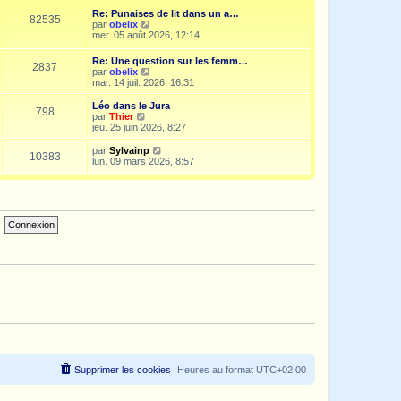
e
i
d
Re: Punaises de lit dans un a…
s
e
e
82535
V
par
obelix
s
r
r
o
mer. 05 août 2026, 12:14
a
m
n
i
g
e
i
r
e
s
Re: Une question sur les femm…
e
2837
l
s
V
par
obelix
r
e
a
o
mar. 14 juil. 2026, 16:31
m
d
g
i
e
e
e
r
s
Léo dans le Jura
r
798
l
s
V
par
Thier
n
e
a
o
jeu. 25 juin 2026, 8:27
i
d
g
i
e
e
e
r
V
par
Sylvainp
r
10383
r
l
o
lun. 09 mars 2026, 8:57
m
n
e
i
e
i
d
r
s
e
e
l
s
r
r
e
a
m
n
d
g
e
i
e
e
s
e
r
s
r
n
a
m
i
g
e
e
e
s
r
s
m
a
e
g
s
e
s
a
g
e
Supprimer les cookies
Heures au format
UTC+02:00