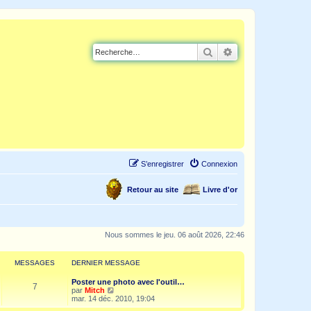
Rechercher
Recherche avancé
S’enregistrer
Connexion
Retour au site
Livre d'or
Nous sommes le jeu. 06 août 2026, 22:46
MESSAGES
DERNIER MESSAGE
Poster une photo avec l'outil…
7
V
par
Mitch
o
mar. 14 déc. 2010, 19:04
i