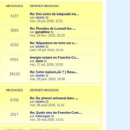
r
l
MESSAGES
DERNIER MESSAGE
e
d
Re: Des coins de baignade tra…
e
4137
V
par
obelix
r
o
ven. 19 juin 2026, 11:51
n
i
i
r
Re: Pluralies de Luxeuil-les-…
e
3895
l
V
par
geraldine
r
e
o
mer. 25 févr. 2026, 20:29
m
d
i
e
e
r
Re: Réparation de fuite sur u…
s
4233
r
l
V
par
obelix
s
n
e
o
sam. 04 juil. 2026, 11:51
a
i
d
i
g
e
e
r
e
énergie solaire en Franche-Co…
r
6301
r
l
V
par
June
m
n
e
o
ven. 17 juil. 2026, 10:20
e
i
d
i
s
e
e
r
Re: Cette maison,où ? [ Besa…
s
r
36143
r
l
V
par
obelix
a
m
n
e
o
mar. 09 janv. 2024, 19:46
g
e
i
d
i
e
s
e
e
r
s
r
r
l
MESSAGES
DERNIER MESSAGE
a
m
n
e
g
e
i
d
e
Re: Du piment artisanal dans …
s
e
e
6709
V
par
obelix
s
r
r
o
mer. 05 août 2026, 11:41
a
m
n
i
g
e
i
r
e
Re: Quels vins de Franche-Com…
s
e
2317
l
V
par
hderogier
s
r
e
o
ven. 29 mai 2026, 10:31
a
m
d
i
g
e
e
r
e
s
r
l