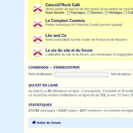
Cancoill'Rock Café
Venez parler de tout ou de rien autour d'une tartine de cancoil
Sous-forums :
Paysages
,
Saveurs
,
Héritages
,
Caf
Le Comptoir Comtois
Petites annonces en Franche-Comté (service gratuit)
Léo and Co
Notre autocollant sur les routes de France et de Navarre
La vie du site et du forum
L'utilisation du site et du forum, vos remarques et suggestions
CONNEXION
•
S’ENREGISTRER
Nom d’utilisateur :
Mot de passe :
QUI EST EN LIGNE
Au total il y a
35
utilisateurs en ligne : 2 enregistrés, 0 invisible et 33 inv
Le record du nombre d’utilisateurs en ligne est de
712
, le ven. 27 mars 2
STATISTIQUES
271782
messages •
14157
sujets •
1677
membres • Le membre enregistr
Index du forum