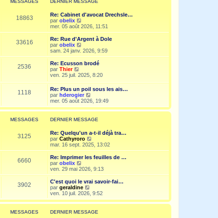
MESSAGES
DERNIER MESSAGE
s
n
e
a
i
d
g
Re: Cabinet d'avocat Drechsle…
e
e
18863
e
V
par
obelix
r
r
o
mer. 05 août 2026, 11:51
m
n
i
e
i
r
Re: Rue d'Argent à Dole
s
e
33616
l
V
par
obelix
s
r
e
o
sam. 24 janv. 2026, 9:59
a
m
d
i
g
e
e
r
e
Re: Ecusson brodé
s
2536
r
l
V
par
Thier
s
n
e
o
ven. 25 juil. 2025, 8:20
a
i
d
i
g
e
e
r
e
Re: Plus un poil sous les ais…
r
r
1118
l
V
par
hderogier
m
n
e
o
mer. 05 août 2026, 19:49
e
i
d
i
s
e
e
r
s
r
r
l
a
MESSAGES
DERNIER MESSAGE
m
n
e
g
e
i
d
e
s
Re: Quelqu'un a-t-il déjà tra…
e
e
3125
s
V
par
Cathyroro
r
r
a
o
mar. 16 sept. 2025, 13:02
m
n
g
i
e
i
e
r
s
Re: Imprimer les feuilles de …
e
6660
l
s
V
par
obelix
r
e
a
o
ven. 29 mai 2026, 9:13
m
d
g
i
e
e
e
r
C'est quoi le vrai savoir-fai…
s
3902
r
l
V
par
geraldine
s
n
e
o
ven. 10 juil. 2026, 9:52
a
i
d
i
g
e
e
r
e
r
r
l
MESSAGES
DERNIER MESSAGE
m
n
e