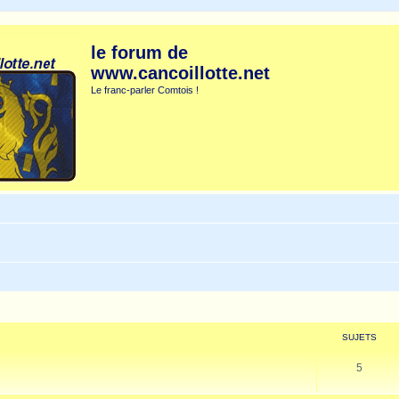
le forum de
www.cancoillotte.net
Le franc-parler Comtois !
SUJETS
5