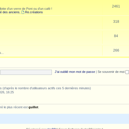
2461
lotte d'un verre de Pont ou d'un café !
é des anciens
,
Re.créations
318
84
266
...
J’ai oublié mon mot de passe
|
Se souvenir de moi
ités (d’après le nombre d’utilisateurs actifs ces 5 dernières minutes)
026, 16:25
é le plus récent est
guillot
.