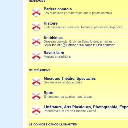
HÉRITAGES
Parlers comtois
Les questions et remarques sur le patois comtois
Histoire
Faits historiques, Grands Hommes, patrimoine, légendes...
Emblèmes
Drapeau comtois, Croix de Saint-André, armoiries...
Sous-forum :
Pétition : "Sauvons le Lion comtois"
Savoir-faire
Métiers et traditions
RE.CRÉATIONS
Musique, Théâtre, Spectacles
Des festivals et des artistes
Sport
En amateur ou au plus haut niveau
Littérature, Arts Plastiques, Photographie, Expo
Panorama culturel en Franche-Comté
LE COIN DES CANCOILLONAUTES