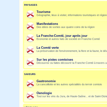
PAYSAGES
Tourisme
Géographie, lieux à visiter, informations touristiques et régio
Manifestations
Des idées de sorties aux quatre coins de la région
La Franche-Comté, jour après jour
Economie et autres faits de société en Franche-Comté
La Comté verte
La préservation de l'environnement, la flore et la faune, le dé
Sur les pistes comtoises
Découvrez ou faites découvrir la Franche-Comté à travers u
SAVEURS
Gastronomie
La cancoillotte et les autres spécialités du terroir comtois
Oenologie
Tout sur les vins du Jura, de Haute-Saône... et de Saint-Dizi