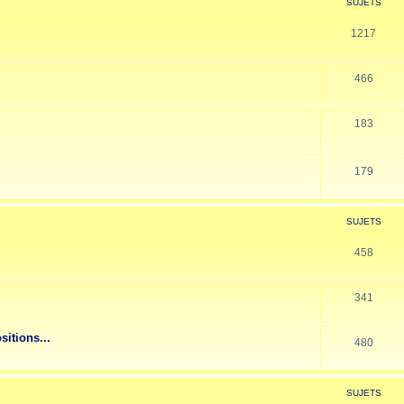
SUJETS
1217
466
183
179
SUJETS
458
341
sitions...
480
SUJETS