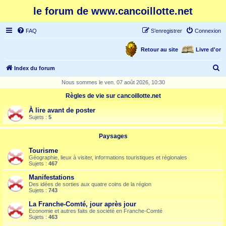
le forum de www.cancoillotte.net
FAQ
S’enregistrer
Connexion
Retour au site
Livre d'or
R
Index du forum
e
Nous sommes le ven. 07 août 2026, 10:30
c
Règles de vie sur cancoillotte.net
h
À lire avant de poster
e
Sujets :
5
r
Paysages
c
Tourisme
h
Géographie, lieux à visiter, informations touristiques et régionales
Sujets :
467
e
Manifestations
r
Des idées de sorties aux quatre coins de la région
Sujets :
743
La Franche-Comté, jour après jour
Economie et autres faits de société en Franche-Comté
Sujets :
463