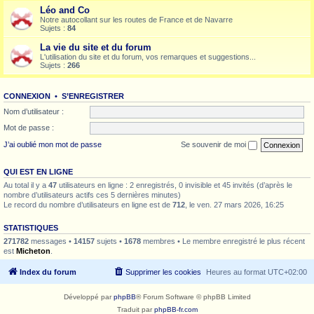
Léo and Co
Notre autocollant sur les routes de France et de Navarre
Sujets :
84
La vie du site et du forum
L'utilisation du site et du forum, vos remarques et suggestions...
Sujets :
266
CONNEXION
•
S’ENREGISTRER
Nom d’utilisateur :
Mot de passe :
J’ai oublié mon mot de passe
Se souvenir de moi
QUI EST EN LIGNE
Au total il y a
47
utilisateurs en ligne : 2 enregistrés, 0 invisible et 45 invités (d’après le
nombre d’utilisateurs actifs ces 5 dernières minutes)
Le record du nombre d’utilisateurs en ligne est de
712
, le ven. 27 mars 2026, 16:25
STATISTIQUES
271782
messages •
14157
sujets •
1678
membres • Le membre enregistré le plus récent
est
Micheton
.
Index du forum
Supprimer les cookies
Heures au format
UTC+02:00
Développé par
phpBB
® Forum Software © phpBB Limited
Traduit par
phpBB-fr.com