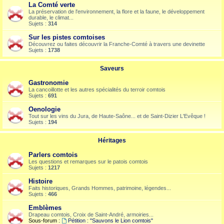
La Comté verte
La préservation de l'environnement, la flore et la faune, le développement
durable, le climat...
Sujets :
314
Sur les pistes comtoises
Découvrez ou faites découvrir la Franche-Comté à travers une devinette
Sujets :
1738
Saveurs
Gastronomie
La cancoillotte et les autres spécialités du terroir comtois
Sujets :
691
Oenologie
Tout sur les vins du Jura, de Haute-Saône... et de Saint-Dizier L'Evêque !
Sujets :
194
Héritages
Parlers comtois
Les questions et remarques sur le patois comtois
Sujets :
1217
Histoire
Faits historiques, Grands Hommes, patrimoine, légendes...
Sujets :
466
Emblèmes
Drapeau comtois, Croix de Saint-André, armoiries...
Sous-forum :
Pétition : "Sauvons le Lion comtois"