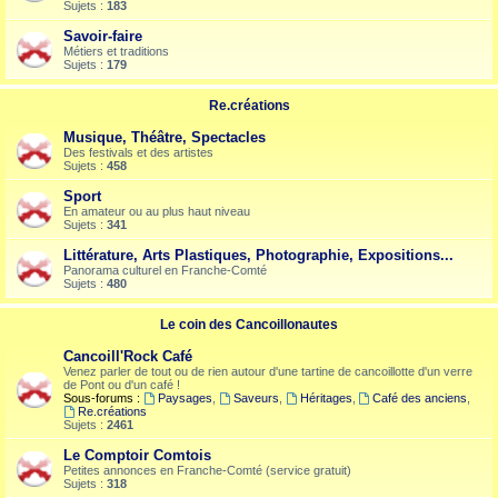
Sujets :
183
Savoir-faire
Métiers et traditions
Sujets :
179
Re.créations
Musique, Théâtre, Spectacles
Des festivals et des artistes
Sujets :
458
Sport
En amateur ou au plus haut niveau
Sujets :
341
Littérature, Arts Plastiques, Photographie, Expositions...
Panorama culturel en Franche-Comté
Sujets :
480
Le coin des Cancoillonautes
Cancoill'Rock Café
Venez parler de tout ou de rien autour d'une tartine de cancoillotte d'un verre
de Pont ou d'un café !
Sous-forums :
Paysages
,
Saveurs
,
Héritages
,
Café des anciens
,
Re.créations
Sujets :
2461
Le Comptoir Comtois
Petites annonces en Franche-Comté (service gratuit)
Sujets :
318