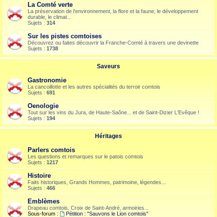
La Comté verte
La préservation de l'environnement, la flore et la faune, le développement
durable, le climat...
Sujets :
314
Sur les pistes comtoises
Découvrez ou faites découvrir la Franche-Comté à travers une devinette
Sujets :
1738
Saveurs
Gastronomie
La cancoillotte et les autres spécialités du terroir comtois
Sujets :
691
Oenologie
Tout sur les vins du Jura, de Haute-Saône... et de Saint-Dizier L'Evêque !
Sujets :
194
Héritages
Parlers comtois
Les questions et remarques sur le patois comtois
Sujets :
1217
Histoire
Faits historiques, Grands Hommes, patrimoine, légendes...
Sujets :
466
Emblèmes
Drapeau comtois, Croix de Saint-André, armoiries...
Sous-forum :
Pétition : "Sauvons le Lion comtois"