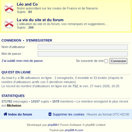
Léo and Co
Notre autocollant sur les routes de France et de Navarre
Sujets :
84
La vie du site et du forum
L'utilisation du site et du forum, vos remarques et suggestions...
Sujets :
266
CONNEXION
•
S’ENREGISTRER
Nom d’utilisateur :
Mot de passe :
J’ai oublié mon mot de passe
Se souvenir de moi
QUI EST EN LIGNE
Au total il y a
35
utilisateurs en ligne : 2 enregistrés, 0 invisible et 33 invités (d’après le
nombre d’utilisateurs actifs ces 5 dernières minutes)
Le record du nombre d’utilisateurs en ligne est de
712
, le ven. 27 mars 2026, 16:25
STATISTIQUES
271782
messages •
14157
sujets •
1678
membres • Le membre enregistré le plus récent
est
Micheton
.
Index du forum
Supprimer les cookies
Heures au format
UTC+02:00
Développé par
phpBB
® Forum Software © phpBB Limited
Traduit par
phpBB-fr.com