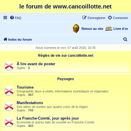
le forum de www.cancoillotte.net
FAQ
S’enregistrer
Connexion
Retour au site
Livre d'or
R
Index du forum
e
Nous sommes le ven. 07 août 2026, 10:35
c
Règles de vie sur cancoillotte.net
h
À lire avant de poster
e
Sujets :
5
r
Paysages
c
Tourisme
h
Géographie, lieux à visiter, informations touristiques et régionales
Sujets :
467
e
Manifestations
r
Des idées de sorties aux quatre coins de la région
Sujets :
743
La Franche-Comté, jour après jour
Economie et autres faits de société en Franche-Comté
Sujets :
463