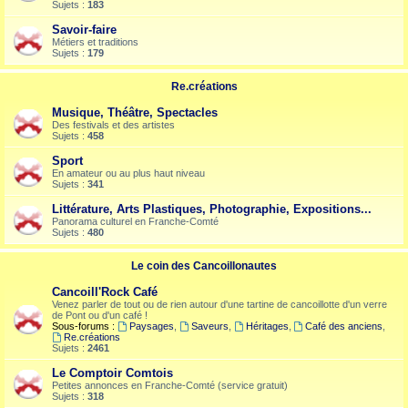
Sujets :
183
Savoir-faire
Métiers et traditions
Sujets :
179
Re.créations
Musique, Théâtre, Spectacles
Des festivals et des artistes
Sujets :
458
Sport
En amateur ou au plus haut niveau
Sujets :
341
Littérature, Arts Plastiques, Photographie, Expositions...
Panorama culturel en Franche-Comté
Sujets :
480
Le coin des Cancoillonautes
Cancoill'Rock Café
Venez parler de tout ou de rien autour d'une tartine de cancoillotte d'un verre
de Pont ou d'un café !
Sous-forums :
Paysages
,
Saveurs
,
Héritages
,
Café des anciens
,
Re.créations
Sujets :
2461
Le Comptoir Comtois
Petites annonces en Franche-Comté (service gratuit)
Sujets :
318