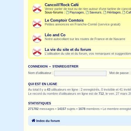
Cancoill'Rock Café
Venez parler de tout ou de rien autour d'une tartine de cancoil
Sous-forums :
Paysages
,
Saveurs
,
Héritages
,
Caf
Le Comptoir Comtois
Petites annonces en Franche-Comté (service gratuit)
Léo and Co
Notre autocollant sur les routes de France et de Navarre
La vie du site et du forum
L'utilisation du site et du forum, vos remarques et suggestions
CONNEXION
•
S’ENREGISTRER
Nom d’utilisateur :
Mot de passe :
QUI EST EN LIGNE
Au total il y a
43
utilisateurs en ligne : 2 enregistrés, 0 invisible et 41 inv
Le record du nombre d’utilisateurs en ligne est de
712
, le ven. 27 mars 2
STATISTIQUES
271782
messages •
14157
sujets •
1678
membres • Le membre enregistr
Index du forum