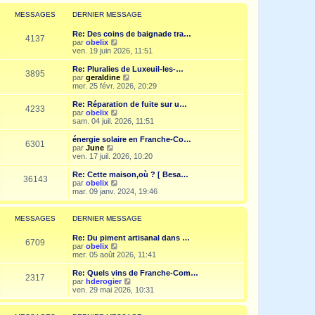
r
l
MESSAGES
DERNIER MESSAGE
e
d
Re: Des coins de baignade tra…
e
4137
V
par
obelix
r
o
ven. 19 juin 2026, 11:51
n
i
i
r
Re: Pluralies de Luxeuil-les-…
e
3895
l
V
par
geraldine
r
e
o
mer. 25 févr. 2026, 20:29
m
d
i
e
e
r
Re: Réparation de fuite sur u…
s
4233
r
l
V
par
obelix
s
n
e
o
sam. 04 juil. 2026, 11:51
a
i
d
i
g
e
e
r
e
énergie solaire en Franche-Co…
r
6301
r
l
V
par
June
m
n
e
o
ven. 17 juil. 2026, 10:20
e
i
d
i
s
e
e
r
Re: Cette maison,où ? [ Besa…
s
r
36143
r
l
V
par
obelix
a
m
n
e
o
mar. 09 janv. 2024, 19:46
g
e
i
d
i
e
s
e
e
r
s
r
r
l
MESSAGES
DERNIER MESSAGE
a
m
n
e
g
e
i
d
e
Re: Du piment artisanal dans …
s
e
e
6709
V
par
obelix
s
r
r
o
mer. 05 août 2026, 11:41
a
m
n
i
g
e
i
r
e
Re: Quels vins de Franche-Com…
s
e
2317
l
V
par
hderogier
s
r
e
o
ven. 29 mai 2026, 10:31
a
m
d
i
g
e
e
r
e
s
r
l