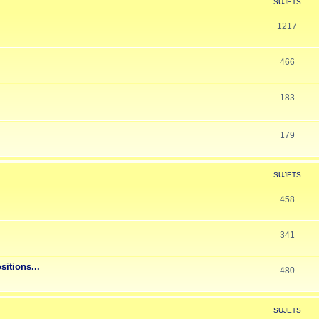
SUJETS
1217
466
183
179
SUJETS
458
341
sitions...
480
SUJETS