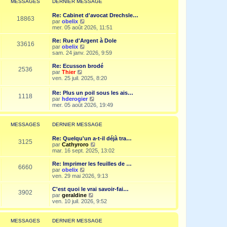
MESSAGES
DERNIER MESSAGE
s
n
e
a
i
d
g
Re: Cabinet d'avocat Drechsle…
e
e
18863
e
V
par
obelix
r
r
o
mer. 05 août 2026, 11:51
m
n
i
e
i
r
Re: Rue d'Argent à Dole
s
e
33616
l
V
par
obelix
s
r
e
o
sam. 24 janv. 2026, 9:59
a
m
d
i
g
e
e
r
e
Re: Ecusson brodé
s
2536
r
l
V
par
Thier
s
n
e
o
ven. 25 juil. 2025, 8:20
a
i
d
i
g
e
e
r
e
Re: Plus un poil sous les ais…
r
r
1118
l
V
par
hderogier
m
n
e
o
mer. 05 août 2026, 19:49
e
i
d
i
s
e
e
r
s
r
r
l
a
MESSAGES
DERNIER MESSAGE
m
n
e
g
e
i
d
e
s
Re: Quelqu'un a-t-il déjà tra…
e
e
3125
s
V
par
Cathyroro
r
r
a
o
mar. 16 sept. 2025, 13:02
m
n
g
i
e
i
e
r
s
Re: Imprimer les feuilles de …
e
6660
l
s
V
par
obelix
r
e
a
o
ven. 29 mai 2026, 9:13
m
d
g
i
e
e
e
r
C'est quoi le vrai savoir-fai…
s
3902
r
l
V
par
geraldine
s
n
e
o
ven. 10 juil. 2026, 9:52
a
i
d
i
g
e
e
r
e
r
r
l
MESSAGES
DERNIER MESSAGE
m
n
e