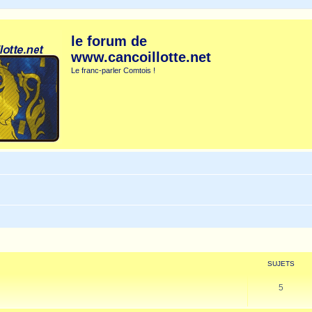
le forum de
www.cancoillotte.net
Le franc-parler Comtois !
SUJETS
5