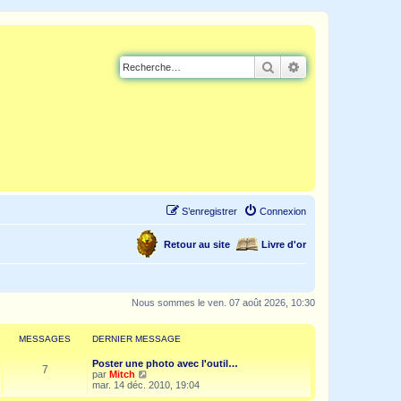
Rechercher
Recherche avancé
S’enregistrer
Connexion
Retour au site
Livre d'or
Nous sommes le ven. 07 août 2026, 10:30
MESSAGES
DERNIER MESSAGE
Poster une photo avec l'outil…
7
V
par
Mitch
o
mar. 14 déc. 2010, 19:04
i