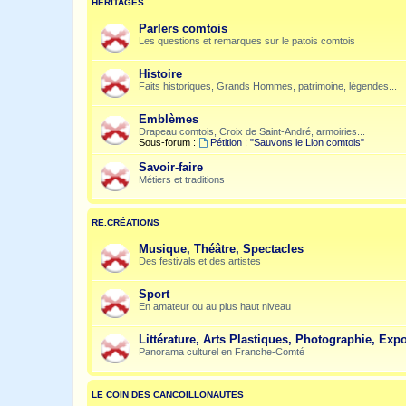
HÉRITAGES
Parlers comtois
Les questions et remarques sur le patois comtois
Histoire
Faits historiques, Grands Hommes, patrimoine, légendes...
Emblèmes
Drapeau comtois, Croix de Saint-André, armoiries...
Sous-forum :
Pétition : "Sauvons le Lion comtois"
Savoir-faire
Métiers et traditions
RE.CRÉATIONS
Musique, Théâtre, Spectacles
Des festivals et des artistes
Sport
En amateur ou au plus haut niveau
Littérature, Arts Plastiques, Photographie, Expo
Panorama culturel en Franche-Comté
LE COIN DES CANCOILLONAUTES