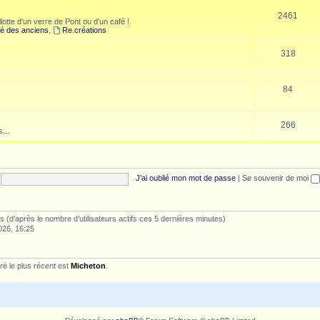
2461
lotte d'un verre de Pont ou d'un café !
é des anciens
,
Re.créations
318
84
266
...
J’ai oublié mon mot de passe
|
Se souvenir de moi
ités (d’après le nombre d’utilisateurs actifs ces 5 dernières minutes)
026, 16:25
é le plus récent est
Micheton
.