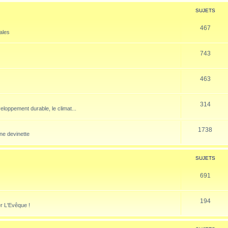
SUJETS
467
nales
743
463
314
veloppement durable, le climat...
1738
ne devinette
SUJETS
691
194
er L'Evêque !