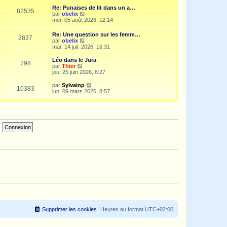
e
i
d
Re: Punaises de lit dans un a…
s
e
e
82535
V
par
obelix
s
r
r
o
mer. 05 août 2026, 12:14
a
m
n
i
g
e
i
r
e
s
Re: Une question sur les femm…
e
2837
l
s
V
par
obelix
r
e
a
o
mar. 14 juil. 2026, 16:31
m
d
g
i
e
e
e
r
s
Léo dans le Jura
r
798
l
s
V
par
Thier
n
e
a
o
jeu. 25 juin 2026, 8:27
i
d
g
i
e
e
e
r
V
par
Sylvainp
r
10383
r
l
o
lun. 09 mars 2026, 8:57
m
n
e
i
e
i
d
r
s
e
e
l
s
r
r
e
a
m
n
d
g
e
i
e
e
s
e
r
s
r
n
a
m
i
g
e
e
e
s
r
s
m
a
e
g
s
e
s
a
g
e
Supprimer les cookies
Heures au format
UTC+02:00