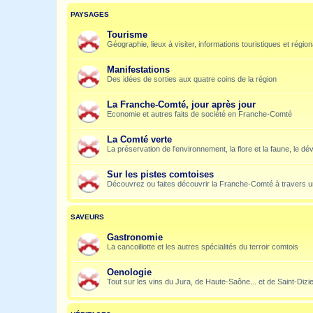
PAYSAGES
Tourisme
Géographie, lieux à visiter, informations touristiques et régio
Manifestations
Des idées de sorties aux quatre coins de la région
La Franche-Comté, jour après jour
Economie et autres faits de société en Franche-Comté
La Comté verte
La préservation de l'environnement, la flore et la faune, le dé
Sur les pistes comtoises
Découvrez ou faites découvrir la Franche-Comté à travers u
SAVEURS
Gastronomie
La cancoillotte et les autres spécialités du terroir comtois
Oenologie
Tout sur les vins du Jura, de Haute-Saône... et de Saint-Dizi