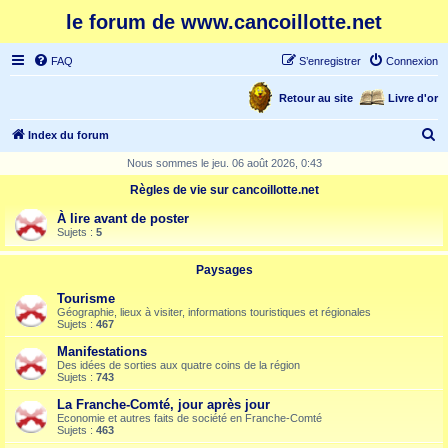
le forum de www.cancoillotte.net
FAQ
S’enregistrer
Connexion
Retour au site
Livre d'or
R
Index du forum
e
Nous sommes le jeu. 06 août 2026, 0:43
c
Règles de vie sur cancoillotte.net
h
À lire avant de poster
e
Sujets :
5
r
Paysages
c
Tourisme
h
Géographie, lieux à visiter, informations touristiques et régionales
Sujets :
467
e
Manifestations
r
Des idées de sorties aux quatre coins de la région
Sujets :
743
La Franche-Comté, jour après jour
Economie et autres faits de société en Franche-Comté
Sujets :
463