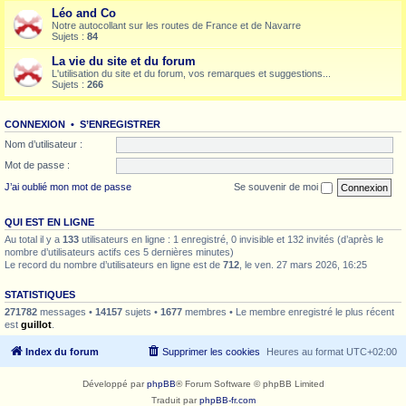
Léo and Co
Notre autocollant sur les routes de France et de Navarre
Sujets :
84
La vie du site et du forum
L'utilisation du site et du forum, vos remarques et suggestions...
Sujets :
266
CONNEXION
•
S’ENREGISTRER
Nom d’utilisateur :
Mot de passe :
J’ai oublié mon mot de passe
Se souvenir de moi
QUI EST EN LIGNE
Au total il y a
133
utilisateurs en ligne : 1 enregistré, 0 invisible et 132 invités (d’après le
nombre d’utilisateurs actifs ces 5 dernières minutes)
Le record du nombre d’utilisateurs en ligne est de
712
, le ven. 27 mars 2026, 16:25
STATISTIQUES
271782
messages •
14157
sujets •
1677
membres • Le membre enregistré le plus récent
est
guillot
.
Index du forum
Supprimer les cookies
Heures au format
UTC+02:00
Développé par
phpBB
® Forum Software © phpBB Limited
Traduit par
phpBB-fr.com