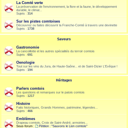
La Comté verte
La préservation de l'environnement, la flore et la faune, le développement
durable, le climat...
Sujets :
314
Sur les pistes comtoises
Découvrez ou faites découvrir la Franche-Comté à travers une devinette
Sujets :
1738
Saveurs
Gastronomie
La cancoillotte et les autres spécialités du terroir comtois
Sujets :
691
Oenologie
Tout sur les vins du Jura, de Haute-Saône... et de Saint-Dizier L'Evêque !
Sujets :
194
Héritages
Parlers comtois
Les questions et remarques sur le patois comtois
Sujets :
1217
Histoire
Faits historiques, Grands Hommes, patrimoine, légendes...
Sujets :
466
Emblèmes
Drapeau comtois, Croix de Saint-André, armoiries...
Sous-forum :
Pétition : "Sauvons le Lion comtois"