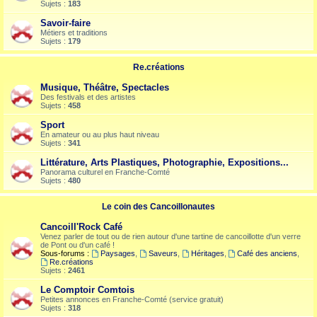
Sujets :
183
Savoir-faire
Métiers et traditions
Sujets :
179
Re.créations
Musique, Théâtre, Spectacles
Des festivals et des artistes
Sujets :
458
Sport
En amateur ou au plus haut niveau
Sujets :
341
Littérature, Arts Plastiques, Photographie, Expositions...
Panorama culturel en Franche-Comté
Sujets :
480
Le coin des Cancoillonautes
Cancoill'Rock Café
Venez parler de tout ou de rien autour d'une tartine de cancoillotte d'un verre
de Pont ou d'un café !
Sous-forums :
Paysages
,
Saveurs
,
Héritages
,
Café des anciens
,
Re.créations
Sujets :
2461
Le Comptoir Comtois
Petites annonces en Franche-Comté (service gratuit)
Sujets :
318