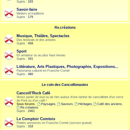
Sujets :
183
Savoir-faire
Métiers et traditions
Sujets :
179
Re.créations
Musique, Théâtre, Spectacles
Des festivals et des artistes
Sujets :
458
Sport
En amateur ou au plus haut niveau
Sujets :
341
Littérature, Arts Plastiques, Photographie, Expositions...
Panorama culturel en Franche-Comté
Sujets :
480
Le coin des Cancoillonautes
Cancoill'Rock Café
Venez parler de tout ou de rien autour d'une tartine de cancoillotte d'un verre
de Pont ou d'un café !
Sous-forums :
Paysages
,
Saveurs
,
Héritages
,
Café des anciens
,
Re.créations
Sujets :
2461
Le Comptoir Comtois
Petites annonces en Franche-Comté (service gratuit)
Sujets :
318