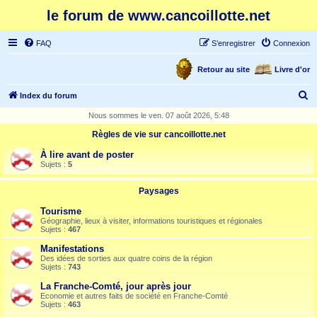
le forum de www.cancoillotte.net
FAQ
S’enregistrer
Connexion
Retour au site
Livre d'or
R
Index du forum
e
Nous sommes le ven. 07 août 2026, 5:48
c
Règles de vie sur cancoillotte.net
h
À lire avant de poster
e
Sujets :
5
r
Paysages
c
Tourisme
h
Géographie, lieux à visiter, informations touristiques et régionales
Sujets :
467
e
Manifestations
r
Des idées de sorties aux quatre coins de la région
Sujets :
743
La Franche-Comté, jour après jour
Economie et autres faits de société en Franche-Comté
Sujets :
463