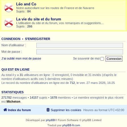
Léo and Co
Notre autocollant sur les routes de France et de Navarre
Sujets :
84
La vie du site et du forum
L'utilisation du site et du forum, vos remarques et suggestions...
Sujets :
266
CONNEXION
•
S’ENREGISTRER
Nom d’utilisateur :
Mot de passe :
J’ai oublié mon mot de passe
Se souvenir de moi
QUI EST EN LIGNE
Au total il y a
31
utilisateurs en ligne : 0 enregistré, 0 invisible et 31 invités (d’après le
nombre d’utilisateurs actifs ces 5 dernières minutes)
Le record du nombre d’utilisateurs en ligne est de
712
, le ven. 27 mars 2026, 16:25
STATISTIQUES
271782
messages •
14157
sujets •
1678
membres • Le membre enregistré le plus récent
est
Micheton
.
Index du forum
Supprimer les cookies
Heures au format
UTC+02:00
Développé par
phpBB
® Forum Software © phpBB Limited
Traduit par
phpBB-fr.com