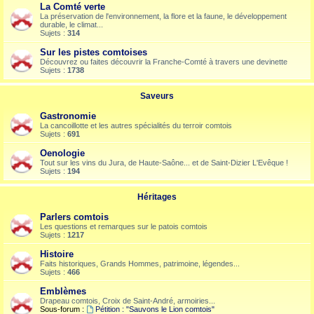
La Comté verte
La préservation de l'environnement, la flore et la faune, le développement
durable, le climat...
Sujets :
314
Sur les pistes comtoises
Découvrez ou faites découvrir la Franche-Comté à travers une devinette
Sujets :
1738
Saveurs
Gastronomie
La cancoillotte et les autres spécialités du terroir comtois
Sujets :
691
Oenologie
Tout sur les vins du Jura, de Haute-Saône... et de Saint-Dizier L'Evêque !
Sujets :
194
Héritages
Parlers comtois
Les questions et remarques sur le patois comtois
Sujets :
1217
Histoire
Faits historiques, Grands Hommes, patrimoine, légendes...
Sujets :
466
Emblèmes
Drapeau comtois, Croix de Saint-André, armoiries...
Sous-forum :
Pétition : "Sauvons le Lion comtois"