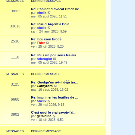
MESSAGES
DERNIER MESSAGE
s
n
e
a
i
d
g
Re: Cabinet d'avocat Drechsle…
e
e
18863
e
V
par
obelix
r
r
o
mer. 05 août 2026, 11:51
m
n
i
e
i
r
Re: Rue d'Argent à Dole
s
e
33616
l
V
par
obelix
s
r
e
o
sam. 24 janv. 2026, 9:59
a
m
d
i
g
e
e
r
e
Re: Ecusson brodé
s
2536
r
l
V
par
Thier
s
n
e
o
ven. 25 juil. 2025, 8:20
a
i
d
i
g
e
e
r
e
Re: Plus un poil sous les ais…
r
r
1118
l
V
par
hderogier
m
n
e
o
mer. 05 août 2026, 19:49
e
i
d
i
s
e
e
r
s
r
r
l
a
MESSAGES
DERNIER MESSAGE
m
n
e
g
e
i
d
e
s
Re: Quelqu'un a-t-il déjà tra…
e
e
3125
s
V
par
Cathyroro
r
r
a
o
mar. 16 sept. 2025, 13:02
m
n
g
i
e
i
e
r
s
Re: Imprimer les feuilles de …
e
6660
l
s
V
par
obelix
r
e
a
o
ven. 29 mai 2026, 9:13
m
d
g
i
e
e
e
r
C'est quoi le vrai savoir-fai…
s
3902
r
l
V
par
geraldine
s
n
e
o
ven. 10 juil. 2026, 9:52
a
i
d
i
g
e
e
r
e
r
r
l
MESSAGES
DERNIER MESSAGE
m
n
e