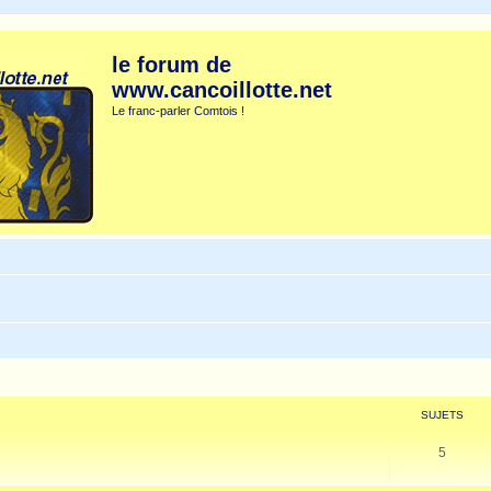
le forum de
www.cancoillotte.net
Le franc-parler Comtois !
SUJETS
5