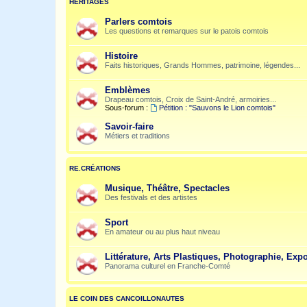
HÉRITAGES
Parlers comtois
Les questions et remarques sur le patois comtois
Histoire
Faits historiques, Grands Hommes, patrimoine, légendes...
Emblèmes
Drapeau comtois, Croix de Saint-André, armoiries...
Sous-forum :
Pétition : "Sauvons le Lion comtois"
Savoir-faire
Métiers et traditions
RE.CRÉATIONS
Musique, Théâtre, Spectacles
Des festivals et des artistes
Sport
En amateur ou au plus haut niveau
Littérature, Arts Plastiques, Photographie, Expo
Panorama culturel en Franche-Comté
LE COIN DES CANCOILLONAUTES