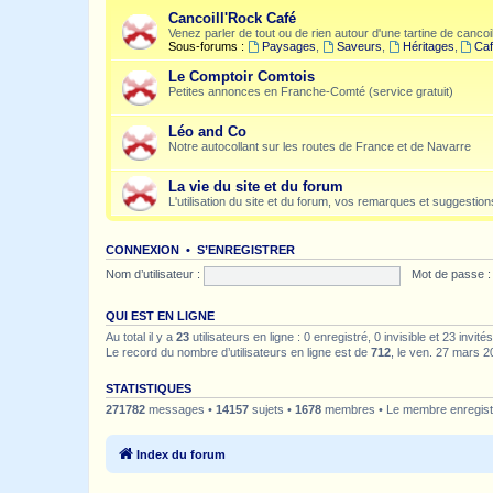
Cancoill'Rock Café
Venez parler de tout ou de rien autour d'une tartine de cancoil
Sous-forums :
Paysages
,
Saveurs
,
Héritages
,
Caf
Le Comptoir Comtois
Petites annonces en Franche-Comté (service gratuit)
Léo and Co
Notre autocollant sur les routes de France et de Navarre
La vie du site et du forum
L'utilisation du site et du forum, vos remarques et suggestions
CONNEXION
•
S’ENREGISTRER
Nom d’utilisateur :
Mot de passe :
QUI EST EN LIGNE
Au total il y a
23
utilisateurs en ligne : 0 enregistré, 0 invisible et 23 invi
Le record du nombre d’utilisateurs en ligne est de
712
, le ven. 27 mars 2
STATISTIQUES
271782
messages •
14157
sujets •
1678
membres • Le membre enregistr
Index du forum