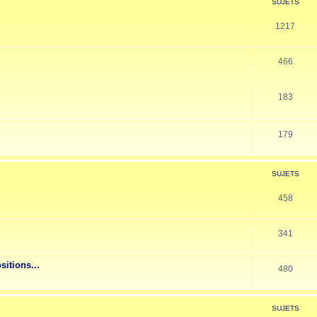
SUJETS
1217
466
183
179
SUJETS
458
341
sitions...
480
SUJETS