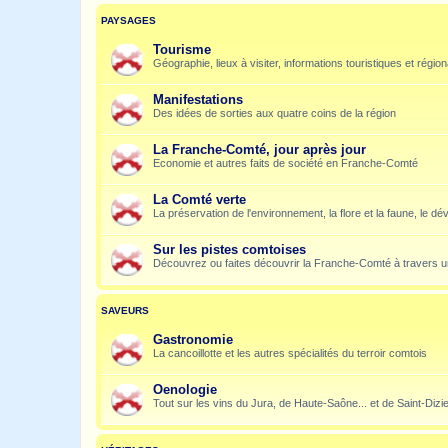
PAYSAGES
Tourisme
Géographie, lieux à visiter, informations touristiques et régio
Manifestations
Des idées de sorties aux quatre coins de la région
La Franche-Comté, jour après jour
Economie et autres faits de société en Franche-Comté
La Comté verte
La préservation de l'environnement, la flore et la faune, le dé
Sur les pistes comtoises
Découvrez ou faites découvrir la Franche-Comté à travers u
SAVEURS
Gastronomie
La cancoillotte et les autres spécialités du terroir comtois
Oenologie
Tout sur les vins du Jura, de Haute-Saône... et de Saint-Dizi