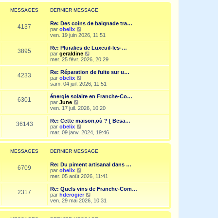
r
l
MESSAGES
DERNIER MESSAGE
e
d
Re: Des coins de baignade tra…
e
4137
V
par
obelix
r
o
ven. 19 juin 2026, 11:51
n
i
i
r
Re: Pluralies de Luxeuil-les-…
e
3895
l
V
par
geraldine
r
e
o
mer. 25 févr. 2026, 20:29
m
d
i
e
e
r
Re: Réparation de fuite sur u…
s
4233
r
l
V
par
obelix
s
n
e
o
sam. 04 juil. 2026, 11:51
a
i
d
i
g
e
e
r
e
énergie solaire en Franche-Co…
r
6301
r
l
V
par
June
m
n
e
o
ven. 17 juil. 2026, 10:20
e
i
d
i
s
e
e
r
Re: Cette maison,où ? [ Besa…
s
r
36143
r
l
V
par
obelix
a
m
n
e
o
mar. 09 janv. 2024, 19:46
g
e
i
d
i
e
s
e
e
r
s
r
r
l
MESSAGES
DERNIER MESSAGE
a
m
n
e
g
e
i
d
e
Re: Du piment artisanal dans …
s
e
e
6709
V
par
obelix
s
r
r
o
mer. 05 août 2026, 11:41
a
m
n
i
g
e
i
r
e
Re: Quels vins de Franche-Com…
s
e
2317
l
V
par
hderogier
s
r
e
o
ven. 29 mai 2026, 10:31
a
m
d
i
g
e
e
r
e
s
r
l