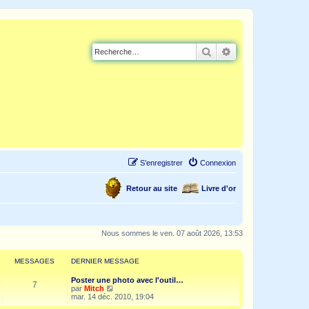
Rechercher
Recherche avancé
S’enregistrer
Connexion
Retour au site
Livre d'or
Nous sommes le ven. 07 août 2026, 13:53
MESSAGES
DERNIER MESSAGE
Poster une photo avec l'outil…
7
V
par
Mitch
o
mar. 14 déc. 2010, 19:04
i