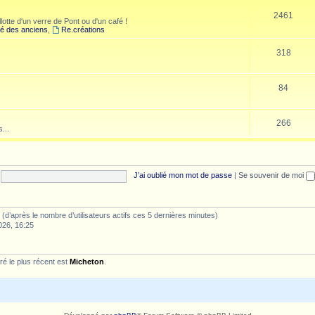
2461
lotte d'un verre de Pont ou d'un café !
é des anciens
,
Re.créations
318
84
266
...
J’ai oublié mon mot de passe
|
Se souvenir de moi
tés (d’après le nombre d’utilisateurs actifs ces 5 dernières minutes)
026, 16:25
é le plus récent est
Micheton
.