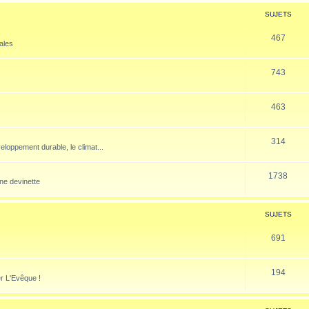
SUJETS
467
nales
743
463
314
veloppement durable, le climat...
1738
ne devinette
SUJETS
691
194
er L'Evêque !