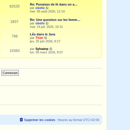
e
i
d
Re: Punaises de lit dans un a…
s
e
e
82535
V
par
obelix
s
r
r
o
mer. 05 août 2026, 12:14
a
m
n
i
g
e
i
r
e
s
Re: Une question sur les femm…
e
2837
l
s
V
par
obelix
r
e
a
o
mar. 14 juil. 2026, 16:31
m
d
g
i
e
e
e
r
s
Léo dans le Jura
r
798
l
s
V
par
Thier
n
e
a
o
jeu. 25 juin 2026, 8:27
i
d
g
i
e
e
e
r
V
par
Sylvainp
r
10383
r
l
o
lun. 09 mars 2026, 8:57
m
n
e
i
e
i
d
r
s
e
e
l
s
r
r
e
a
m
n
d
g
e
i
e
e
s
e
r
s
r
n
a
m
i
g
e
e
e
s
r
s
m
a
e
g
s
e
s
a
g
e
Supprimer les cookies
Heures au format
UTC+02:00