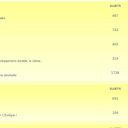
SUJETS
467
nales
743
463
314
veloppement durable, le climat...
1738
ne devinette
SUJETS
691
194
er L'Evêque !