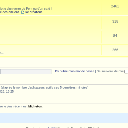
2461
lotte d'un verre de Pont ou d'un café !
é des anciens
,
Re.créations
318
84
266
...
J’ai oublié mon mot de passe
|
Se souvenir de moi
tés (d’après le nombre d’utilisateurs actifs ces 5 dernières minutes)
026, 16:25
é le plus récent est
Micheton
.