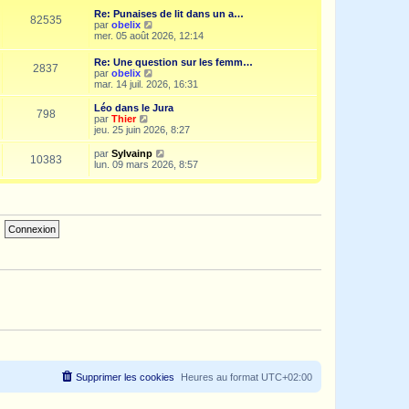
e
i
d
Re: Punaises de lit dans un a…
s
e
e
82535
V
par
obelix
s
r
r
o
mer. 05 août 2026, 12:14
a
m
n
i
g
e
i
r
e
s
Re: Une question sur les femm…
e
2837
l
s
V
par
obelix
r
e
a
o
mar. 14 juil. 2026, 16:31
m
d
g
i
e
e
e
r
s
Léo dans le Jura
r
798
l
s
V
par
Thier
n
e
a
o
jeu. 25 juin 2026, 8:27
i
d
g
i
e
e
e
r
V
par
Sylvainp
r
10383
r
l
o
lun. 09 mars 2026, 8:57
m
n
e
i
e
i
d
r
s
e
e
l
s
r
r
e
a
m
n
d
g
e
i
e
e
s
e
r
s
r
n
a
m
i
g
e
e
e
s
r
s
m
a
e
g
s
e
s
a
g
e
Supprimer les cookies
Heures au format
UTC+02:00