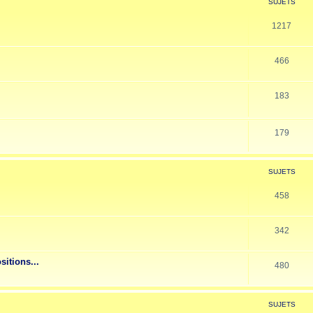
SUJETS
1217
466
183
179
SUJETS
458
342
sitions...
480
SUJETS