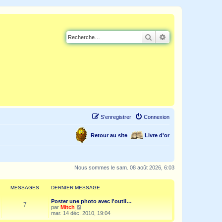
Rechercher
Recherche avancé
S’enregistrer
Connexion
Retour au site
Livre d'or
Nous sommes le sam. 08 août 2026, 6:03
MESSAGES
DERNIER MESSAGE
Poster une photo avec l'outil…
7
V
par
Mitch
o
mar. 14 déc. 2010, 19:04
i