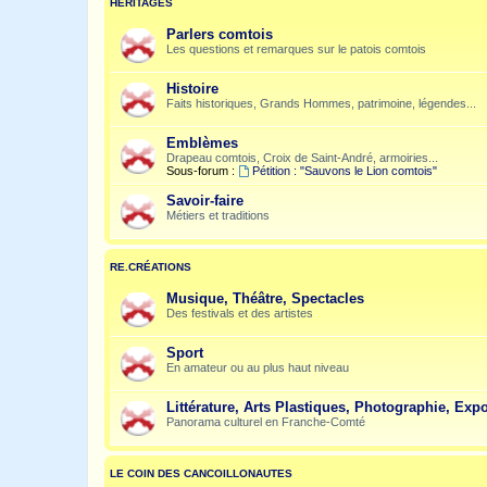
HÉRITAGES
Parlers comtois
Les questions et remarques sur le patois comtois
Histoire
Faits historiques, Grands Hommes, patrimoine, légendes...
Emblèmes
Drapeau comtois, Croix de Saint-André, armoiries...
Sous-forum :
Pétition : "Sauvons le Lion comtois"
Savoir-faire
Métiers et traditions
RE.CRÉATIONS
Musique, Théâtre, Spectacles
Des festivals et des artistes
Sport
En amateur ou au plus haut niveau
Littérature, Arts Plastiques, Photographie, Expo
Panorama culturel en Franche-Comté
LE COIN DES CANCOILLONAUTES