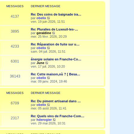
r
l
MESSAGES
DERNIER MESSAGE
e
d
Re: Des coins de baignade tra…
e
4137
V
par
obelix
r
o
ven. 19 juin 2026, 11:51
n
i
i
r
Re: Pluralies de Luxeuil-les-…
e
3895
l
V
par
geraldine
r
e
o
mer. 25 févr. 2026, 20:29
m
d
i
e
e
r
Re: Réparation de fuite sur u…
s
4233
r
l
V
par
obelix
s
n
e
o
sam. 04 juil. 2026, 11:51
a
i
d
i
g
e
e
r
e
énergie solaire en Franche-Co…
r
6301
r
l
V
par
June
m
n
e
o
ven. 17 juil. 2026, 10:20
e
i
d
i
s
e
e
r
Re: Cette maison,où ? [ Besa…
s
r
36143
r
l
V
par
obelix
a
m
n
e
o
mar. 09 janv. 2024, 19:46
g
e
i
d
i
e
s
e
e
r
s
r
r
l
MESSAGES
DERNIER MESSAGE
a
m
n
e
g
e
i
d
e
Re: Du piment artisanal dans …
s
e
e
6709
V
par
obelix
s
r
r
o
mer. 05 août 2026, 11:41
a
m
n
i
g
e
i
r
e
Re: Quels vins de Franche-Com…
s
e
2317
l
V
par
hderogier
s
r
e
o
ven. 29 mai 2026, 10:31
a
m
d
i
g
e
e
r
e
s
r
l