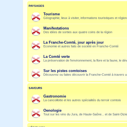
PAYSAGES
Tourisme
Géographie, lieux à visiter, informations touristiques et régio
Manifestations
Des idées de sorties aux quatre coins de la région
La Franche-Comté, jour après jour
Economie et autres faits de société en Franche-Comté
La Comté verte
La préservation de l'environnement, la flore et la faune, le dé
Sur les pistes comtoises
Découvrez ou faites découvrir la Franche-Comté à travers u
SAVEURS
Gastronomie
La cancoillotte et les autres spécialités du terroir comtois
Oenologie
Tout sur les vins du Jura, de Haute-Saône... et de Saint-Dizi