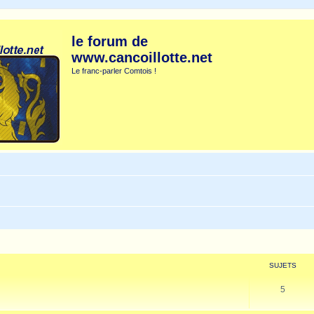
le forum de
www.cancoillotte.net
Le franc-parler Comtois !
SUJETS
5