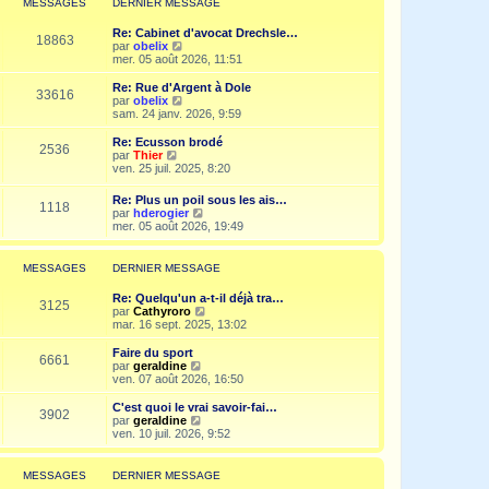
MESSAGES
DERNIER MESSAGE
s
n
e
a
i
d
g
Re: Cabinet d'avocat Drechsle…
e
e
18863
e
V
par
obelix
r
r
o
mer. 05 août 2026, 11:51
m
n
i
e
i
r
Re: Rue d'Argent à Dole
s
e
33616
l
V
par
obelix
s
r
e
o
sam. 24 janv. 2026, 9:59
a
m
d
i
g
e
e
r
e
Re: Ecusson brodé
s
2536
r
l
V
par
Thier
s
n
e
o
ven. 25 juil. 2025, 8:20
a
i
d
i
g
e
e
r
e
Re: Plus un poil sous les ais…
r
r
1118
l
V
par
hderogier
m
n
e
o
mer. 05 août 2026, 19:49
e
i
d
i
s
e
e
r
s
r
r
l
a
MESSAGES
DERNIER MESSAGE
m
n
e
g
e
i
d
e
s
Re: Quelqu'un a-t-il déjà tra…
e
e
3125
s
V
par
Cathyroro
r
r
a
o
mar. 16 sept. 2025, 13:02
m
n
g
i
e
i
e
r
s
Faire du sport
e
6661
l
s
V
par
geraldine
r
e
a
o
ven. 07 août 2026, 16:50
m
d
g
i
e
e
e
r
C'est quoi le vrai savoir-fai…
s
3902
r
l
V
par
geraldine
s
n
e
o
ven. 10 juil. 2026, 9:52
a
i
d
i
g
e
e
r
e
r
r
l
MESSAGES
DERNIER MESSAGE
m
n
e