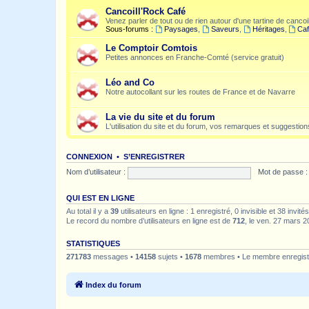
Cancoill'Rock Café
Venez parler de tout ou de rien autour d'une tartine de cancoil
Sous-forums :
Paysages
,
Saveurs
,
Héritages
,
Caf
Le Comptoir Comtois
Petites annonces en Franche-Comté (service gratuit)
Léo and Co
Notre autocollant sur les routes de France et de Navarre
La vie du site et du forum
L'utilisation du site et du forum, vos remarques et suggestions
CONNEXION
•
S’ENREGISTRER
Nom d’utilisateur :
Mot de passe :
QUI EST EN LIGNE
Au total il y a
39
utilisateurs en ligne : 1 enregistré, 0 invisible et 38 invi
Le record du nombre d’utilisateurs en ligne est de
712
, le ven. 27 mars 2
STATISTIQUES
271783
messages •
14158
sujets •
1678
membres • Le membre enregistr
Index du forum