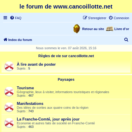
le forum de www.cancoillotte.net
FAQ
S’enregistrer
Connexion
Retour au site
Livre d'or
R
Index du forum
e
Nous sommes le ven. 07 août 2026, 15:16
c
Règles de vie sur cancoillotte.net
h
À lire avant de poster
e
Sujets :
5
r
Paysages
c
Tourisme
h
Géographie, lieux à visiter, informations touristiques et régionales
Sujets :
467
e
Manifestations
r
Des idées de sorties aux quatre coins de la région
Sujets :
743
La Franche-Comté, jour après jour
Economie et autres faits de société en Franche-Comté
Sujets :
463