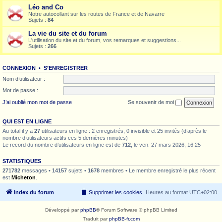
Léo and Co
Notre autocollant sur les routes de France et de Navarre
Sujets :
84
La vie du site et du forum
L'utilisation du site et du forum, vos remarques et suggestions...
Sujets :
266
CONNEXION
•
S’ENREGISTRER
Nom d’utilisateur :
Mot de passe :
J’ai oublié mon mot de passe
Se souvenir de moi
QUI EST EN LIGNE
Au total il y a
27
utilisateurs en ligne : 2 enregistrés, 0 invisible et 25 invités (d’après le
nombre d’utilisateurs actifs ces 5 dernières minutes)
Le record du nombre d’utilisateurs en ligne est de
712
, le ven. 27 mars 2026, 16:25
STATISTIQUES
271782
messages •
14157
sujets •
1678
membres • Le membre enregistré le plus récent
est
Micheton
.
Index du forum
Supprimer les cookies
Heures au format
UTC+02:00
Développé par
phpBB
® Forum Software © phpBB Limited
Traduit par
phpBB-fr.com