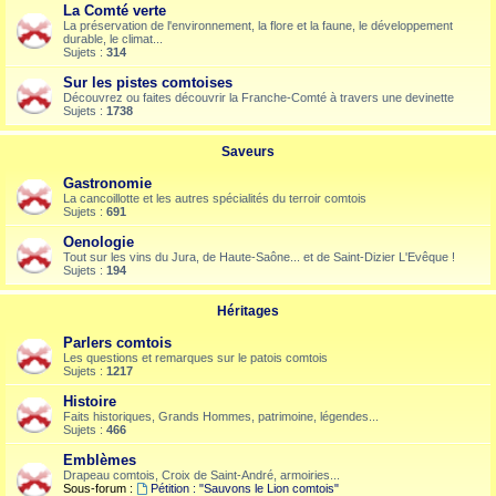
La Comté verte
La préservation de l'environnement, la flore et la faune, le développement
durable, le climat...
Sujets :
314
Sur les pistes comtoises
Découvrez ou faites découvrir la Franche-Comté à travers une devinette
Sujets :
1738
Saveurs
Gastronomie
La cancoillotte et les autres spécialités du terroir comtois
Sujets :
691
Oenologie
Tout sur les vins du Jura, de Haute-Saône... et de Saint-Dizier L'Evêque !
Sujets :
194
Héritages
Parlers comtois
Les questions et remarques sur le patois comtois
Sujets :
1217
Histoire
Faits historiques, Grands Hommes, patrimoine, légendes...
Sujets :
466
Emblèmes
Drapeau comtois, Croix de Saint-André, armoiries...
Sous-forum :
Pétition : "Sauvons le Lion comtois"