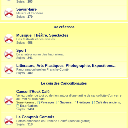
Sujets :
183
Savoir-faire
Métiers et traditions
Sujets :
179
Re.créations
Musique, Théâtre, Spectacles
Des festivals et des artistes
Sujets :
458
Sport
En amateur ou au plus haut niveau
Sujets :
341
Littérature, Arts Plastiques, Photographie, Expositions...
Panorama culturel en Franche-Comté
Sujets :
480
Le coin des Cancoillonautes
Cancoill'Rock Café
Venez parler de tout ou de rien autour d'une tartine de cancoillotte d'un verre
de Pont ou d'un café !
Sous-forums :
Paysages
,
Saveurs
,
Héritages
,
Café des anciens
,
Re.créations
Sujets :
2461
Le Comptoir Comtois
Petites annonces en Franche-Comté (service gratuit)
Sujets :
318