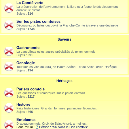
La Comté verte
La préservation de l'environnement, la flore et la faune, le développement
durable, le climat...
Sujets :
314
Sur les pistes comtoises
Découvrez ou faites découvrir la Franche-Comté à travers une devinette
Sujets :
1738
Saveurs
Gastronomie
La cancoillotte et les autres spécialités du terroir comtois
Sujets :
691
Oenologie
Tout sur les vins du Jura, de Haute-Saône... et de Saint-Dizier L'Evêque !
Sujets :
194
Héritages
Parlers comtois
Les questions et remarques sur le patois comtois
Sujets :
1217
Histoire
Faits historiques, Grands Hommes, patrimoine, légendes...
Sujets :
466
Emblèmes
Drapeau comtois, Croix de Saint-André, armoiries...
Sous-forum :
Pétition : "Sauvons le Lion comtois"