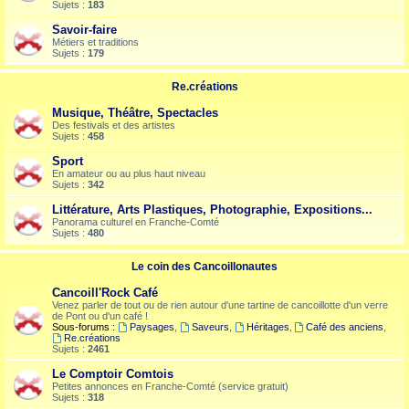
Sujets :
183
Savoir-faire
Métiers et traditions
Sujets :
179
Re.créations
Musique, Théâtre, Spectacles
Des festivals et des artistes
Sujets :
458
Sport
En amateur ou au plus haut niveau
Sujets :
342
Littérature, Arts Plastiques, Photographie, Expositions...
Panorama culturel en Franche-Comté
Sujets :
480
Le coin des Cancoillonautes
Cancoill'Rock Café
Venez parler de tout ou de rien autour d'une tartine de cancoillotte d'un verre
de Pont ou d'un café !
Sous-forums :
Paysages
,
Saveurs
,
Héritages
,
Café des anciens
,
Re.créations
Sujets :
2461
Le Comptoir Comtois
Petites annonces en Franche-Comté (service gratuit)
Sujets :
318