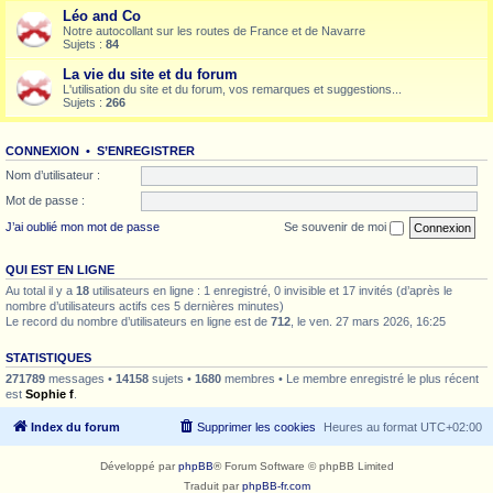
Léo and Co
Notre autocollant sur les routes de France et de Navarre
Sujets :
84
La vie du site et du forum
L'utilisation du site et du forum, vos remarques et suggestions...
Sujets :
266
CONNEXION
•
S’ENREGISTRER
Nom d’utilisateur :
Mot de passe :
J’ai oublié mon mot de passe
Se souvenir de moi
QUI EST EN LIGNE
Au total il y a
18
utilisateurs en ligne : 1 enregistré, 0 invisible et 17 invités (d’après le
nombre d’utilisateurs actifs ces 5 dernières minutes)
Le record du nombre d’utilisateurs en ligne est de
712
, le ven. 27 mars 2026, 16:25
STATISTIQUES
271789
messages •
14158
sujets •
1680
membres • Le membre enregistré le plus récent
est
Sophie f
.
Index du forum
Supprimer les cookies
Heures au format
UTC+02:00
Développé par
phpBB
® Forum Software © phpBB Limited
Traduit par
phpBB-fr.com