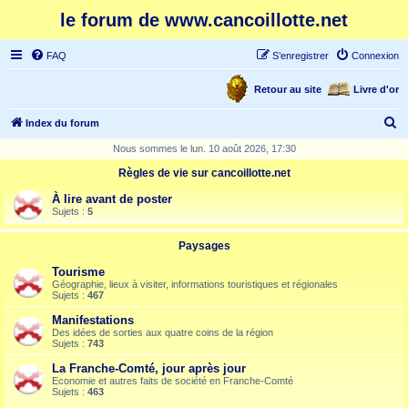
le forum de www.cancoillotte.net
FAQ
S’enregistrer
Connexion
Retour au site
Livre d'or
R
Index du forum
e
Nous sommes le lun. 10 août 2026, 17:30
c
Règles de vie sur cancoillotte.net
h
À lire avant de poster
e
Sujets :
5
r
Paysages
c
Tourisme
h
Géographie, lieux à visiter, informations touristiques et régionales
Sujets :
467
e
Manifestations
r
Des idées de sorties aux quatre coins de la région
Sujets :
743
La Franche-Comté, jour après jour
Economie et autres faits de société en Franche-Comté
Sujets :
463