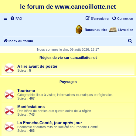
le forum de www.cancoillotte.net
FAQ
S’enregistrer
Connexion
Retour au site
Livre d'or
R
Index du forum
e
Nous sommes le dim. 09 août 2026, 13:17
c
Règles de vie sur cancoillotte.net
h
À lire avant de poster
e
Sujets :
5
r
Paysages
c
Tourisme
h
Géographie, lieux à visiter, informations touristiques et régionales
Sujets :
467
e
Manifestations
r
Des idées de sorties aux quatre coins de la région
Sujets :
743
La Franche-Comté, jour après jour
Economie et autres faits de société en Franche-Comté
Sujets :
463