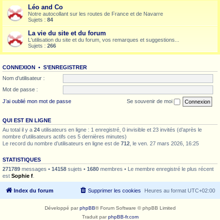
Léo and Co
Notre autocollant sur les routes de France et de Navarre
Sujets :
84
La vie du site et du forum
L'utilisation du site et du forum, vos remarques et suggestions...
Sujets :
266
CONNEXION
•
S’ENREGISTRER
Nom d’utilisateur :
Mot de passe :
J’ai oublié mon mot de passe
Se souvenir de moi
QUI EST EN LIGNE
Au total il y a
24
utilisateurs en ligne : 1 enregistré, 0 invisible et 23 invités (d’après le
nombre d’utilisateurs actifs ces 5 dernières minutes)
Le record du nombre d’utilisateurs en ligne est de
712
, le ven. 27 mars 2026, 16:25
STATISTIQUES
271789
messages •
14158
sujets •
1680
membres • Le membre enregistré le plus récent
est
Sophie f
.
Index du forum
Supprimer les cookies
Heures au format
UTC+02:00
Développé par
phpBB
® Forum Software © phpBB Limited
Traduit par
phpBB-fr.com