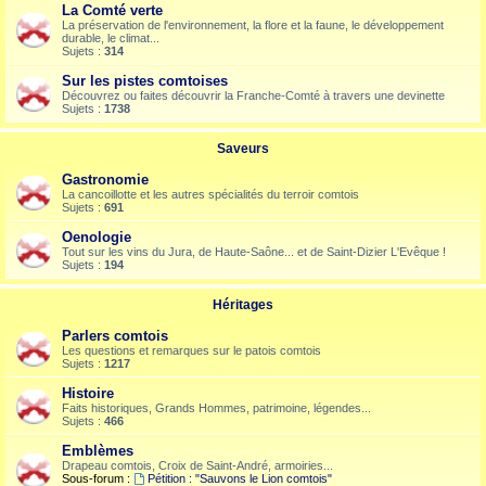
La Comté verte
La préservation de l'environnement, la flore et la faune, le développement
durable, le climat...
Sujets :
314
Sur les pistes comtoises
Découvrez ou faites découvrir la Franche-Comté à travers une devinette
Sujets :
1738
Saveurs
Gastronomie
La cancoillotte et les autres spécialités du terroir comtois
Sujets :
691
Oenologie
Tout sur les vins du Jura, de Haute-Saône... et de Saint-Dizier L'Evêque !
Sujets :
194
Héritages
Parlers comtois
Les questions et remarques sur le patois comtois
Sujets :
1217
Histoire
Faits historiques, Grands Hommes, patrimoine, légendes...
Sujets :
466
Emblèmes
Drapeau comtois, Croix de Saint-André, armoiries...
Sous-forum :
Pétition : "Sauvons le Lion comtois"