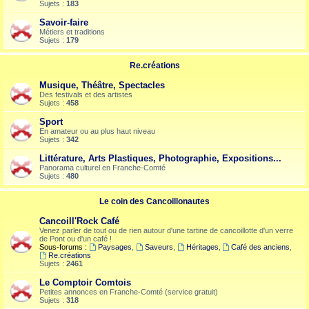
Sujets :
183
Savoir-faire
Métiers et traditions
Sujets :
179
Re.créations
Musique, Théâtre, Spectacles
Des festivals et des artistes
Sujets :
458
Sport
En amateur ou au plus haut niveau
Sujets :
342
Littérature, Arts Plastiques, Photographie, Expositions...
Panorama culturel en Franche-Comté
Sujets :
480
Le coin des Cancoillonautes
Cancoill'Rock Café
Venez parler de tout ou de rien autour d'une tartine de cancoillotte d'un verre
de Pont ou d'un café !
Sous-forums :
Paysages
,
Saveurs
,
Héritages
,
Café des anciens
,
Re.créations
Sujets :
2461
Le Comptoir Comtois
Petites annonces en Franche-Comté (service gratuit)
Sujets :
318