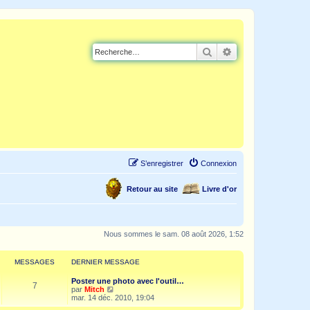
Rechercher
Recherche avancé
S’enregistrer
Connexion
Retour au site
Livre d'or
Nous sommes le sam. 08 août 2026, 1:52
MESSAGES
DERNIER MESSAGE
Poster une photo avec l'outil…
7
V
par
Mitch
o
mar. 14 déc. 2010, 19:04
i