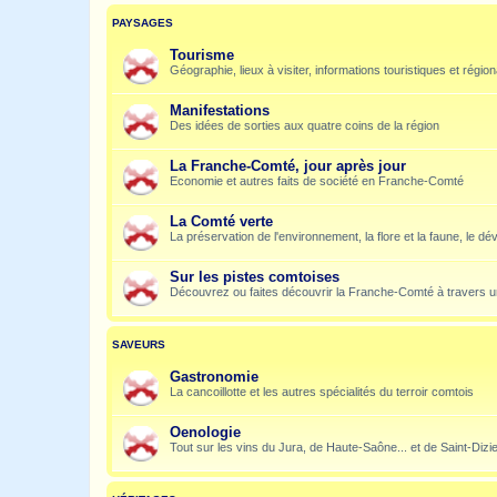
PAYSAGES
Tourisme
Géographie, lieux à visiter, informations touristiques et régio
Manifestations
Des idées de sorties aux quatre coins de la région
La Franche-Comté, jour après jour
Economie et autres faits de société en Franche-Comté
La Comté verte
La préservation de l'environnement, la flore et la faune, le dé
Sur les pistes comtoises
Découvrez ou faites découvrir la Franche-Comté à travers u
SAVEURS
Gastronomie
La cancoillotte et les autres spécialités du terroir comtois
Oenologie
Tout sur les vins du Jura, de Haute-Saône... et de Saint-Dizi