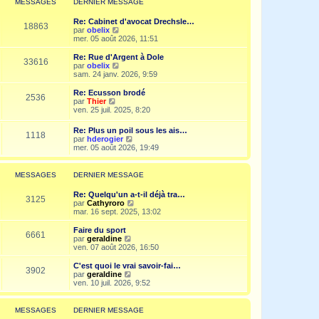
MESSAGES
DERNIER MESSAGE
s
n
e
a
i
d
g
Re: Cabinet d'avocat Drechsle…
e
e
18863
e
V
par
obelix
r
r
o
mer. 05 août 2026, 11:51
m
n
i
e
i
r
Re: Rue d'Argent à Dole
s
e
33616
l
V
par
obelix
s
r
e
o
sam. 24 janv. 2026, 9:59
a
m
d
i
g
e
e
r
e
Re: Ecusson brodé
s
2536
r
l
V
par
Thier
s
n
e
o
ven. 25 juil. 2025, 8:20
a
i
d
i
g
e
e
r
e
Re: Plus un poil sous les ais…
r
r
1118
l
V
par
hderogier
m
n
e
o
mer. 05 août 2026, 19:49
e
i
d
i
s
e
e
r
s
r
r
l
a
MESSAGES
DERNIER MESSAGE
m
n
e
g
e
i
d
e
s
Re: Quelqu'un a-t-il déjà tra…
e
e
3125
s
V
par
Cathyroro
r
r
a
o
mar. 16 sept. 2025, 13:02
m
n
g
i
e
i
e
r
s
Faire du sport
e
6661
l
s
V
par
geraldine
r
e
a
o
ven. 07 août 2026, 16:50
m
d
g
i
e
e
e
r
C'est quoi le vrai savoir-fai…
s
3902
r
l
V
par
geraldine
s
n
e
o
ven. 10 juil. 2026, 9:52
a
i
d
i
g
e
e
r
e
r
r
l
MESSAGES
DERNIER MESSAGE
m
n
e