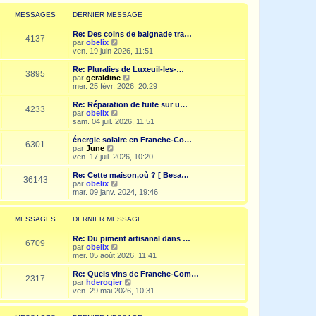
r
l
MESSAGES
DERNIER MESSAGE
e
d
Re: Des coins de baignade tra…
e
4137
V
par
obelix
r
o
ven. 19 juin 2026, 11:51
n
i
i
r
Re: Pluralies de Luxeuil-les-…
e
3895
l
V
par
geraldine
r
e
o
mer. 25 févr. 2026, 20:29
m
d
i
e
e
r
Re: Réparation de fuite sur u…
s
4233
r
l
V
par
obelix
s
n
e
o
sam. 04 juil. 2026, 11:51
a
i
d
i
g
e
e
r
e
énergie solaire en Franche-Co…
r
6301
r
l
V
par
June
m
n
e
o
ven. 17 juil. 2026, 10:20
e
i
d
i
s
e
e
r
Re: Cette maison,où ? [ Besa…
s
r
36143
r
l
V
par
obelix
a
m
n
e
o
mar. 09 janv. 2024, 19:46
g
e
i
d
i
e
s
e
e
r
s
r
r
l
MESSAGES
DERNIER MESSAGE
a
m
n
e
g
e
i
d
e
Re: Du piment artisanal dans …
s
e
e
6709
V
par
obelix
s
r
r
o
mer. 05 août 2026, 11:41
a
m
n
i
g
e
i
r
e
Re: Quels vins de Franche-Com…
s
e
2317
l
V
par
hderogier
s
r
e
o
ven. 29 mai 2026, 10:31
a
m
d
i
g
e
e
r
e
s
r
l