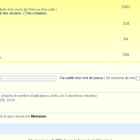
2461
lotte d'un verre de Pont ou d'un café !
é des anciens
,
Re.créations
318
84
266
...
J’ai oublié mon mot de passe
|
Se souvenir de moi
tés (d’après le nombre d’utilisateurs actifs ces 5 dernières minutes)
026, 16:25
é le plus récent est
Micheton
.