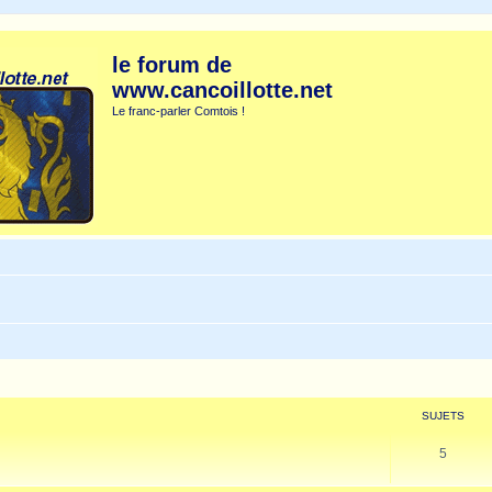
le forum de
www.cancoillotte.net
Le franc-parler Comtois !
SUJETS
5