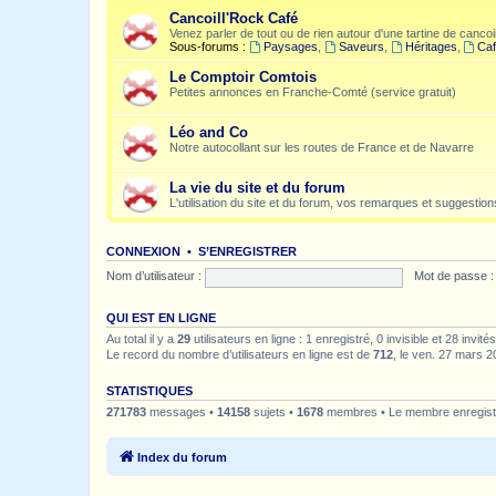
Cancoill'Rock Café
Venez parler de tout ou de rien autour d'une tartine de cancoil
Sous-forums :
Paysages
,
Saveurs
,
Héritages
,
Caf
Le Comptoir Comtois
Petites annonces en Franche-Comté (service gratuit)
Léo and Co
Notre autocollant sur les routes de France et de Navarre
La vie du site et du forum
L'utilisation du site et du forum, vos remarques et suggestions
CONNEXION
•
S’ENREGISTRER
Nom d’utilisateur :
Mot de passe :
QUI EST EN LIGNE
Au total il y a
29
utilisateurs en ligne : 1 enregistré, 0 invisible et 28 invi
Le record du nombre d’utilisateurs en ligne est de
712
, le ven. 27 mars 2
STATISTIQUES
271783
messages •
14158
sujets •
1678
membres • Le membre enregistr
Index du forum