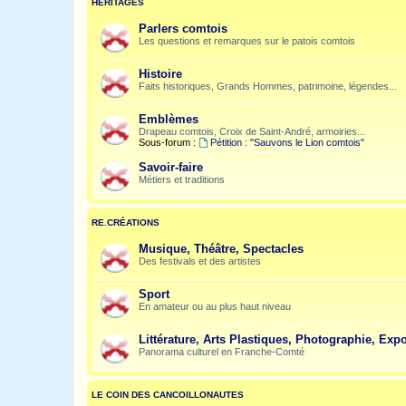
HÉRITAGES
Parlers comtois
Les questions et remarques sur le patois comtois
Histoire
Faits historiques, Grands Hommes, patrimoine, légendes...
Emblèmes
Drapeau comtois, Croix de Saint-André, armoiries...
Sous-forum :
Pétition : "Sauvons le Lion comtois"
Savoir-faire
Métiers et traditions
RE.CRÉATIONS
Musique, Théâtre, Spectacles
Des festivals et des artistes
Sport
En amateur ou au plus haut niveau
Littérature, Arts Plastiques, Photographie, Expo
Panorama culturel en Franche-Comté
LE COIN DES CANCOILLONAUTES