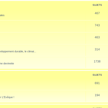
SUJETS
467
nales
743
463
314
veloppement durable, le climat...
1738
ne devinette
SUJETS
691
194
er L'Evêque !