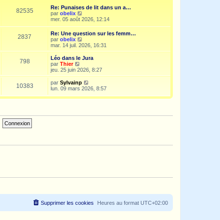
e
i
d
Re: Punaises de lit dans un a…
s
e
e
82535
V
par
obelix
s
r
r
o
mer. 05 août 2026, 12:14
a
m
n
i
g
e
i
r
e
s
Re: Une question sur les femm…
e
2837
l
s
V
par
obelix
r
e
a
o
mar. 14 juil. 2026, 16:31
m
d
g
i
e
e
e
r
s
Léo dans le Jura
r
798
l
s
V
par
Thier
n
e
a
o
jeu. 25 juin 2026, 8:27
i
d
g
i
e
e
e
r
V
par
Sylvainp
r
10383
r
l
o
lun. 09 mars 2026, 8:57
m
n
e
i
e
i
d
r
s
e
e
l
s
r
r
e
a
m
n
d
g
e
i
e
e
s
e
r
s
r
n
a
m
i
g
e
e
e
s
r
s
m
a
e
g
s
e
s
a
g
e
Supprimer les cookies
Heures au format
UTC+02:00