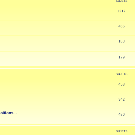
SUJETS
1217
466
183
179
SUJETS
458
342
sitions...
480
SUJETS