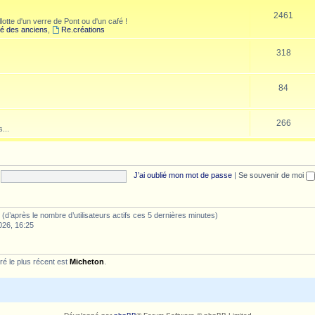
2461
lotte d'un verre de Pont ou d'un café !
é des anciens
,
Re.créations
318
84
266
...
J’ai oublié mon mot de passe
|
Se souvenir de moi
tés (d’après le nombre d’utilisateurs actifs ces 5 dernières minutes)
026, 16:25
é le plus récent est
Micheton
.