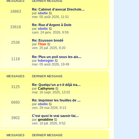
MESSAGES
DERNIER MESSAGE
s
n
e
a
i
d
g
Re: Cabinet d'avocat Drechsle…
e
e
18863
e
V
par
obelix
r
r
o
mer. 05 août 2026, 11:51
m
n
i
e
i
r
Re: Rue d'Argent à Dole
s
e
33616
l
V
par
obelix
s
r
e
o
sam. 24 janv. 2026, 9:59
a
m
d
i
g
e
e
r
e
Re: Ecusson brodé
s
2536
r
l
V
par
Thier
s
n
e
o
ven. 25 juil. 2025, 8:20
a
i
d
i
g
e
e
r
e
Re: Plus un poil sous les ais…
r
r
1118
l
V
par
hderogier
m
n
e
o
mer. 05 août 2026, 19:49
e
i
d
i
s
e
e
r
s
r
r
l
a
MESSAGES
DERNIER MESSAGE
m
n
e
g
e
i
d
e
s
Re: Quelqu'un a-t-il déjà tra…
e
e
3125
s
V
par
Cathyroro
r
r
a
o
mar. 16 sept. 2025, 13:02
m
n
g
i
e
i
e
r
s
Re: Imprimer les feuilles de …
e
6660
l
s
V
par
obelix
r
e
a
o
ven. 29 mai 2026, 9:13
m
d
g
i
e
e
e
r
C'est quoi le vrai savoir-fai…
s
3902
r
l
V
par
geraldine
s
n
e
o
ven. 10 juil. 2026, 9:52
a
i
d
i
g
e
e
r
e
r
r
l
MESSAGES
DERNIER MESSAGE
m
n
e