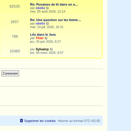
e
i
d
Re: Punaises de lit dans un a…
s
e
e
82535
V
par
obelix
s
r
r
o
mer. 05 août 2026, 12:14
a
m
n
i
g
e
i
r
e
s
Re: Une question sur les femm…
e
2837
l
s
V
par
obelix
r
e
a
o
mar. 14 juil. 2026, 16:31
m
d
g
i
e
e
e
r
s
Léo dans le Jura
r
798
l
s
V
par
Thier
n
e
a
o
jeu. 25 juin 2026, 8:27
i
d
g
i
e
e
e
r
V
par
Sylvainp
r
10383
r
l
o
lun. 09 mars 2026, 8:57
m
n
e
i
e
i
d
r
s
e
e
l
s
r
r
e
a
m
n
d
g
e
i
e
e
s
e
r
s
r
n
a
m
i
g
e
e
e
s
r
s
m
a
e
g
s
e
s
a
g
e
Supprimer les cookies
Heures au format
UTC+02:00