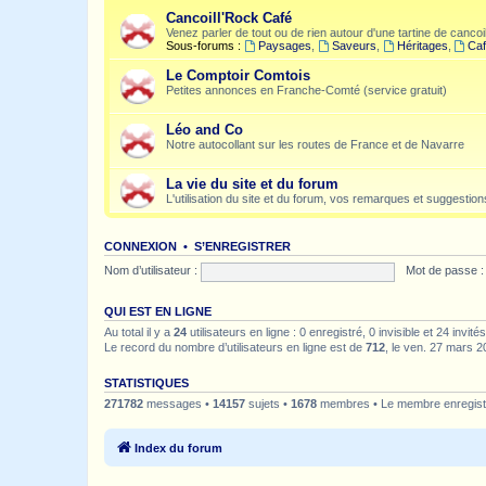
Cancoill'Rock Café
Venez parler de tout ou de rien autour d'une tartine de cancoil
Sous-forums :
Paysages
,
Saveurs
,
Héritages
,
Caf
Le Comptoir Comtois
Petites annonces en Franche-Comté (service gratuit)
Léo and Co
Notre autocollant sur les routes de France et de Navarre
La vie du site et du forum
L'utilisation du site et du forum, vos remarques et suggestions
CONNEXION
•
S’ENREGISTRER
Nom d’utilisateur :
Mot de passe :
QUI EST EN LIGNE
Au total il y a
24
utilisateurs en ligne : 0 enregistré, 0 invisible et 24 invi
Le record du nombre d’utilisateurs en ligne est de
712
, le ven. 27 mars 2
STATISTIQUES
271782
messages •
14157
sujets •
1678
membres • Le membre enregistr
Index du forum