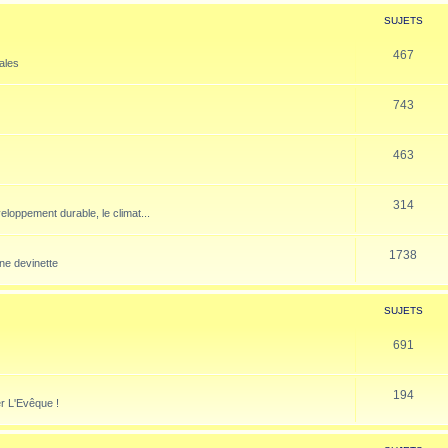
SUJETS
467
nales
743
463
314
veloppement durable, le climat...
1738
ne devinette
SUJETS
691
194
er L'Evêque !