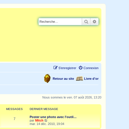
Rechercher
Recherche avancé
S’enregistrer
Connexion
Retour au site
Livre d'or
Nous sommes le ven. 07 août 2026, 13:20
MESSAGES
DERNIER MESSAGE
Poster une photo avec l'outil…
7
V
par
Mitch
o
mar. 14 déc. 2010, 19:04
i