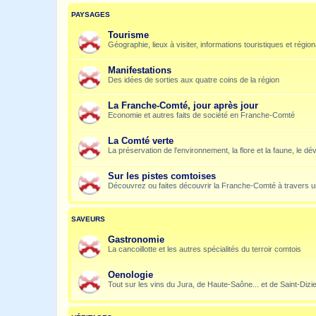
PAYSAGES
Tourisme
Géographie, lieux à visiter, informations touristiques et régio
Manifestations
Des idées de sorties aux quatre coins de la région
La Franche-Comté, jour après jour
Economie et autres faits de société en Franche-Comté
La Comté verte
La préservation de l'environnement, la flore et la faune, le dé
Sur les pistes comtoises
Découvrez ou faites découvrir la Franche-Comté à travers u
SAVEURS
Gastronomie
La cancoillotte et les autres spécialités du terroir comtois
Oenologie
Tout sur les vins du Jura, de Haute-Saône... et de Saint-Dizi