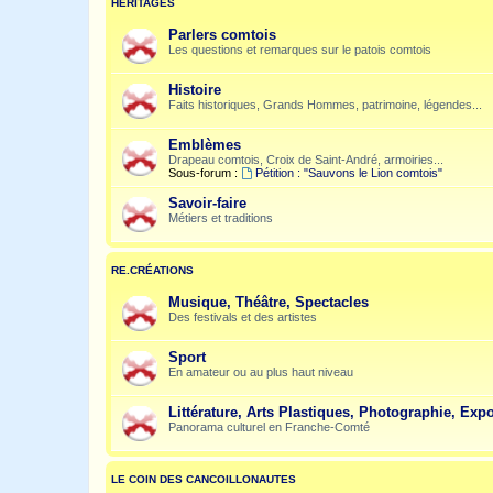
HÉRITAGES
Parlers comtois
Les questions et remarques sur le patois comtois
Histoire
Faits historiques, Grands Hommes, patrimoine, légendes...
Emblèmes
Drapeau comtois, Croix de Saint-André, armoiries...
Sous-forum :
Pétition : "Sauvons le Lion comtois"
Savoir-faire
Métiers et traditions
RE.CRÉATIONS
Musique, Théâtre, Spectacles
Des festivals et des artistes
Sport
En amateur ou au plus haut niveau
Littérature, Arts Plastiques, Photographie, Expo
Panorama culturel en Franche-Comté
LE COIN DES CANCOILLONAUTES