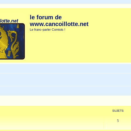
le forum de
www.cancoillotte.net
Le franc-parler Comtois !
SUJETS
5