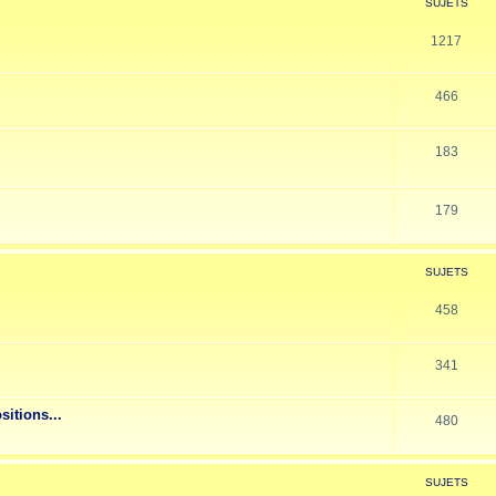
SUJETS
1217
466
183
179
SUJETS
458
341
sitions...
480
SUJETS