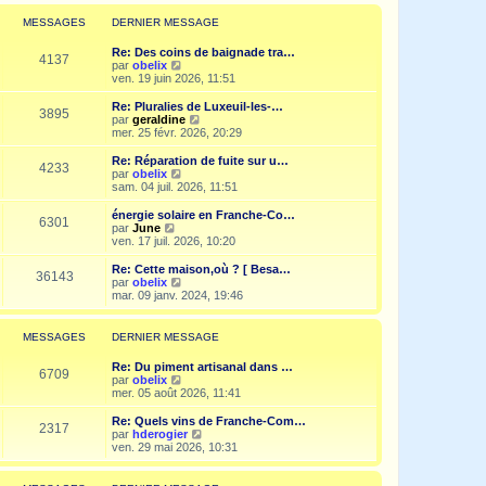
r
l
MESSAGES
DERNIER MESSAGE
e
d
Re: Des coins de baignade tra…
e
4137
V
par
obelix
r
o
ven. 19 juin 2026, 11:51
n
i
i
r
Re: Pluralies de Luxeuil-les-…
e
3895
l
V
par
geraldine
r
e
o
mer. 25 févr. 2026, 20:29
m
d
i
e
e
r
Re: Réparation de fuite sur u…
s
4233
r
l
V
par
obelix
s
n
e
o
sam. 04 juil. 2026, 11:51
a
i
d
i
g
e
e
r
e
énergie solaire en Franche-Co…
r
6301
r
l
V
par
June
m
n
e
o
ven. 17 juil. 2026, 10:20
e
i
d
i
s
e
e
r
Re: Cette maison,où ? [ Besa…
s
r
36143
r
l
V
par
obelix
a
m
n
e
o
mar. 09 janv. 2024, 19:46
g
e
i
d
i
e
s
e
e
r
s
r
r
l
MESSAGES
DERNIER MESSAGE
a
m
n
e
g
e
i
d
e
Re: Du piment artisanal dans …
s
e
e
6709
V
par
obelix
s
r
r
o
mer. 05 août 2026, 11:41
a
m
n
i
g
e
i
r
e
Re: Quels vins de Franche-Com…
s
e
2317
l
V
par
hderogier
s
r
e
o
ven. 29 mai 2026, 10:31
a
m
d
i
g
e
e
r
e
s
r
l