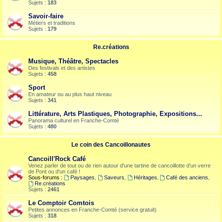
Sujets :
183
Savoir-faire
Métiers et traditions
Sujets :
179
Re.créations
Musique, Théâtre, Spectacles
Des festivals et des artistes
Sujets :
458
Sport
En amateur ou au plus haut niveau
Sujets :
341
Littérature, Arts Plastiques, Photographie, Expositions...
Panorama culturel en Franche-Comté
Sujets :
480
Le coin des Cancoillonautes
Cancoill'Rock Café
Venez parler de tout ou de rien autour d'une tartine de cancoillotte d'un verre
de Pont ou d'un café !
Sous-forums :
Paysages
,
Saveurs
,
Héritages
,
Café des anciens
,
Re.créations
Sujets :
2461
Le Comptoir Comtois
Petites annonces en Franche-Comté (service gratuit)
Sujets :
318