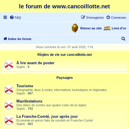
le forum de www.cancoillotte.net
FAQ
S’enregistrer
Connexion
Retour au site
Livre d'or
R
Index du forum
e
Nous sommes le ven. 07 août 2026, 7:41
c
Règles de vie sur cancoillotte.net
h
À lire avant de poster
e
Sujets :
5
r
Paysages
c
Tourisme
h
Géographie, lieux à visiter, informations touristiques et régionales
Sujets :
467
e
Manifestations
r
Des idées de sorties aux quatre coins de la région
Sujets :
743
La Franche-Comté, jour après jour
Economie et autres faits de société en Franche-Comté
Sujets :
463