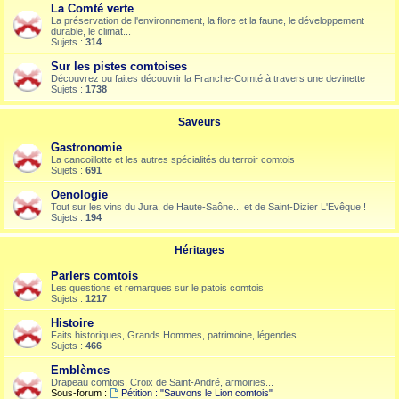
La Comté verte
La préservation de l'environnement, la flore et la faune, le développement
durable, le climat...
Sujets :
314
Sur les pistes comtoises
Découvrez ou faites découvrir la Franche-Comté à travers une devinette
Sujets :
1738
Saveurs
Gastronomie
La cancoillotte et les autres spécialités du terroir comtois
Sujets :
691
Oenologie
Tout sur les vins du Jura, de Haute-Saône... et de Saint-Dizier L'Evêque !
Sujets :
194
Héritages
Parlers comtois
Les questions et remarques sur le patois comtois
Sujets :
1217
Histoire
Faits historiques, Grands Hommes, patrimoine, légendes...
Sujets :
466
Emblèmes
Drapeau comtois, Croix de Saint-André, armoiries...
Sous-forum :
Pétition : "Sauvons le Lion comtois"