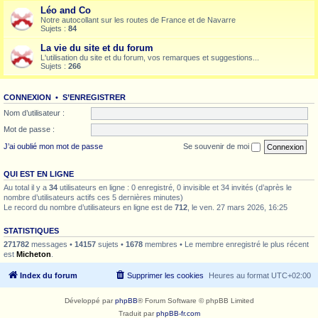
Léo and Co
Notre autocollant sur les routes de France et de Navarre
Sujets :
84
La vie du site et du forum
L'utilisation du site et du forum, vos remarques et suggestions...
Sujets :
266
CONNEXION
•
S’ENREGISTRER
Nom d’utilisateur :
Mot de passe :
J’ai oublié mon mot de passe
Se souvenir de moi
QUI EST EN LIGNE
Au total il y a
34
utilisateurs en ligne : 0 enregistré, 0 invisible et 34 invités (d’après le
nombre d’utilisateurs actifs ces 5 dernières minutes)
Le record du nombre d’utilisateurs en ligne est de
712
, le ven. 27 mars 2026, 16:25
STATISTIQUES
271782
messages •
14157
sujets •
1678
membres • Le membre enregistré le plus récent
est
Micheton
.
Index du forum
Supprimer les cookies
Heures au format
UTC+02:00
Développé par
phpBB
® Forum Software © phpBB Limited
Traduit par
phpBB-fr.com