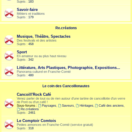
Sujets :
183
Savoir-faire
Métiers et traditions
Sujets :
179
Re.créations
Musique, Théâtre, Spectacles
Des festivals et des artistes
Sujets :
458
Sport
En amateur ou au plus haut niveau
Sujets :
342
Littérature, Arts Plastiques, Photographie, Expositions...
Panorama culturel en Franche-Comté
Sujets :
480
Le coin des Cancoillonautes
Cancoill'Rock Café
Venez parler de tout ou de rien autour d'une tartine de cancoillotte d'un verre
de Pont ou d'un café !
Sous-forums :
Paysages
,
Saveurs
,
Héritages
,
Café des anciens
,
Re.créations
Sujets :
2461
Le Comptoir Comtois
Petites annonces en Franche-Comté (service gratuit)
Sujets :
318