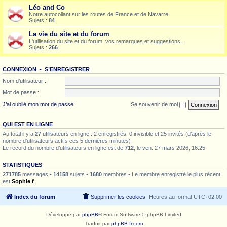
Léo and Co
Notre autocollant sur les routes de France et de Navarre
Sujets :
84
La vie du site et du forum
L'utilisation du site et du forum, vos remarques et suggestions...
Sujets :
266
CONNEXION
•
S’ENREGISTRER
Nom d’utilisateur :
Mot de passe :
J’ai oublié mon mot de passe
Se souvenir de moi
QUI EST EN LIGNE
Au total il y a
27
utilisateurs en ligne : 2 enregistrés, 0 invisible et 25 invités (d’après le
nombre d’utilisateurs actifs ces 5 dernières minutes)
Le record du nombre d’utilisateurs en ligne est de
712
, le ven. 27 mars 2026, 16:25
STATISTIQUES
271785
messages •
14158
sujets •
1680
membres • Le membre enregistré le plus récent
est
Sophie f
.
Index du forum
Supprimer les cookies
Heures au format
UTC+02:00
Développé par
phpBB
® Forum Software © phpBB Limited
Traduit par
phpBB-fr.com