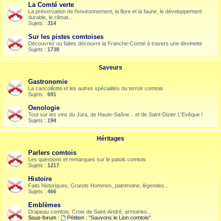
La Comté verte
La préservation de l'environnement, la flore et la faune, le développement
durable, le climat...
Sujets :
314
Sur les pistes comtoises
Découvrez ou faites découvrir la Franche-Comté à travers une devinette
Sujets :
1738
Saveurs
Gastronomie
La cancoillotte et les autres spécialités du terroir comtois
Sujets :
691
Oenologie
Tout sur les vins du Jura, de Haute-Saône... et de Saint-Dizier L'Evêque !
Sujets :
194
Héritages
Parlers comtois
Les questions et remarques sur le patois comtois
Sujets :
1217
Histoire
Faits historiques, Grands Hommes, patrimoine, légendes...
Sujets :
466
Emblèmes
Drapeau comtois, Croix de Saint-André, armoiries...
Sous-forum :
Pétition : "Sauvons le Lion comtois"