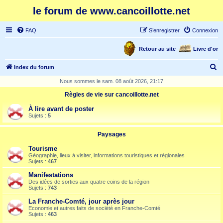
le forum de www.cancoillotte.net
FAQ
S’enregistrer
Connexion
Retour au site
Livre d'or
R
Index du forum
e
Nous sommes le sam. 08 août 2026, 21:17
c
Règles de vie sur cancoillotte.net
h
À lire avant de poster
e
Sujets :
5
r
Paysages
c
Tourisme
h
Géographie, lieux à visiter, informations touristiques et régionales
Sujets :
467
e
Manifestations
r
Des idées de sorties aux quatre coins de la région
Sujets :
743
La Franche-Comté, jour après jour
Economie et autres faits de société en Franche-Comté
Sujets :
463