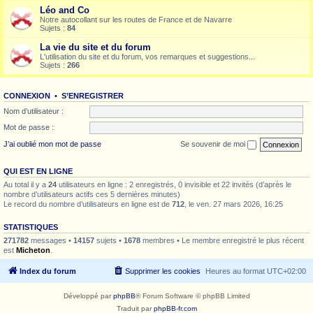
Léo and Co
Notre autocollant sur les routes de France et de Navarre
Sujets :
84
La vie du site et du forum
L'utilisation du site et du forum, vos remarques et suggestions...
Sujets :
266
CONNEXION
•
S’ENREGISTRER
Nom d’utilisateur :
Mot de passe :
J’ai oublié mon mot de passe
Se souvenir de moi
QUI EST EN LIGNE
Au total il y a
24
utilisateurs en ligne : 2 enregistrés, 0 invisible et 22 invités (d’après le
nombre d’utilisateurs actifs ces 5 dernières minutes)
Le record du nombre d’utilisateurs en ligne est de
712
, le ven. 27 mars 2026, 16:25
STATISTIQUES
271782
messages •
14157
sujets •
1678
membres • Le membre enregistré le plus récent
est
Micheton
.
Index du forum
Supprimer les cookies
Heures au format
UTC+02:00
Développé par
phpBB
® Forum Software © phpBB Limited
Traduit par
phpBB-fr.com