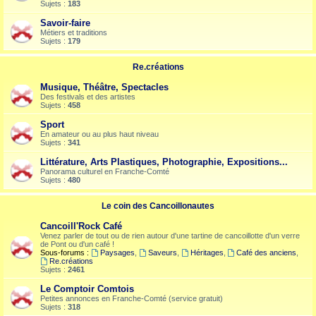
Sujets :
183
Savoir-faire
Métiers et traditions
Sujets :
179
Re.créations
Musique, Théâtre, Spectacles
Des festivals et des artistes
Sujets :
458
Sport
En amateur ou au plus haut niveau
Sujets :
341
Littérature, Arts Plastiques, Photographie, Expositions...
Panorama culturel en Franche-Comté
Sujets :
480
Le coin des Cancoillonautes
Cancoill'Rock Café
Venez parler de tout ou de rien autour d'une tartine de cancoillotte d'un verre
de Pont ou d'un café !
Sous-forums :
Paysages
,
Saveurs
,
Héritages
,
Café des anciens
,
Re.créations
Sujets :
2461
Le Comptoir Comtois
Petites annonces en Franche-Comté (service gratuit)
Sujets :
318