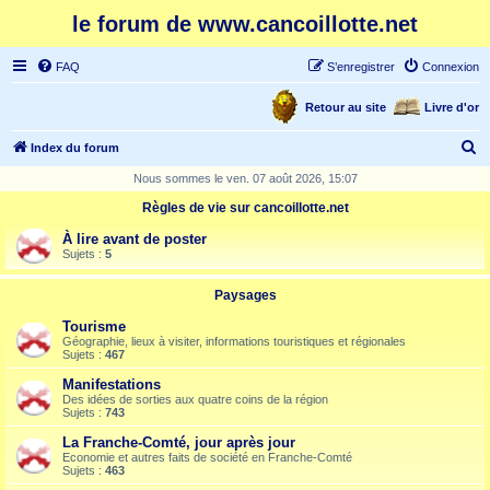
le forum de www.cancoillotte.net
FAQ
S’enregistrer
Connexion
Retour au site
Livre d'or
R
Index du forum
e
Nous sommes le ven. 07 août 2026, 15:07
c
Règles de vie sur cancoillotte.net
h
À lire avant de poster
e
Sujets :
5
r
Paysages
c
Tourisme
h
Géographie, lieux à visiter, informations touristiques et régionales
Sujets :
467
e
Manifestations
r
Des idées de sorties aux quatre coins de la région
Sujets :
743
La Franche-Comté, jour après jour
Economie et autres faits de société en Franche-Comté
Sujets :
463