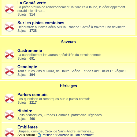
La Comté verte
La préservation de l'environnement, la flore et la faune, le développement
durable, le climat...
Sujets :
314
Sur les pistes comtoises
Découvrez ou faites découvrir la Franche-Comté à travers une devinette
Sujets :
1738
Saveurs
Gastronomie
La cancoillotte et les autres spécialités du terroir comtois
Sujets :
691
Oenologie
Tout sur les vins du Jura, de Haute-Saône... et de Saint-Dizier L'Evêque !
Sujets :
194
Héritages
Parlers comtois
Les questions et remarques sur le patois comtois
Sujets :
1217
Histoire
Faits historiques, Grands Hommes, patrimoine, légendes...
Sujets :
466
Emblèmes
Drapeau comtois, Croix de Saint-André, armoiries...
Sous-forum :
Pétition : "Sauvons le Lion comtois"