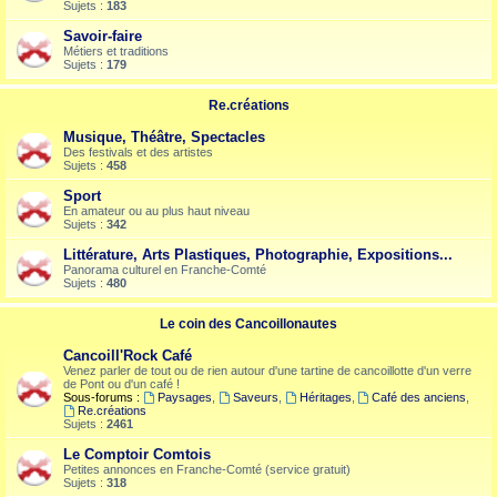
Sujets :
183
Savoir-faire
Métiers et traditions
Sujets :
179
Re.créations
Musique, Théâtre, Spectacles
Des festivals et des artistes
Sujets :
458
Sport
En amateur ou au plus haut niveau
Sujets :
342
Littérature, Arts Plastiques, Photographie, Expositions...
Panorama culturel en Franche-Comté
Sujets :
480
Le coin des Cancoillonautes
Cancoill'Rock Café
Venez parler de tout ou de rien autour d'une tartine de cancoillotte d'un verre
de Pont ou d'un café !
Sous-forums :
Paysages
,
Saveurs
,
Héritages
,
Café des anciens
,
Re.créations
Sujets :
2461
Le Comptoir Comtois
Petites annonces en Franche-Comté (service gratuit)
Sujets :
318