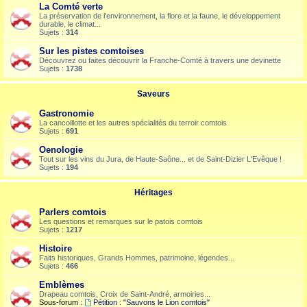
La Comté verte
La préservation de l'environnement, la flore et la faune, le développement
durable, le climat...
Sujets :
314
Sur les pistes comtoises
Découvrez ou faites découvrir la Franche-Comté à travers une devinette
Sujets :
1738
Saveurs
Gastronomie
La cancoillotte et les autres spécialités du terroir comtois
Sujets :
691
Oenologie
Tout sur les vins du Jura, de Haute-Saône... et de Saint-Dizier L'Evêque !
Sujets :
194
Héritages
Parlers comtois
Les questions et remarques sur le patois comtois
Sujets :
1217
Histoire
Faits historiques, Grands Hommes, patrimoine, légendes...
Sujets :
466
Emblèmes
Drapeau comtois, Croix de Saint-André, armoiries...
Sous-forum :
Pétition : "Sauvons le Lion comtois"