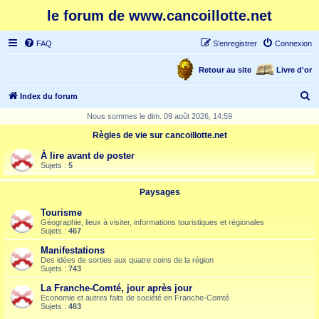
le forum de www.cancoillotte.net
FAQ
S’enregistrer
Connexion
Retour au site
Livre d'or
R
Index du forum
e
Nous sommes le dim. 09 août 2026, 14:59
c
Règles de vie sur cancoillotte.net
h
À lire avant de poster
e
Sujets :
5
r
Paysages
c
Tourisme
h
Géographie, lieux à visiter, informations touristiques et régionales
Sujets :
467
e
Manifestations
r
Des idées de sorties aux quatre coins de la région
Sujets :
743
La Franche-Comté, jour après jour
Economie et autres faits de société en Franche-Comté
Sujets :
463