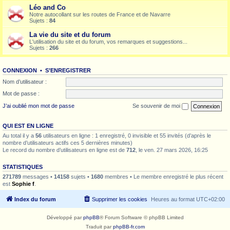
Léo and Co
Notre autocollant sur les routes de France et de Navarre
Sujets :
84
La vie du site et du forum
L'utilisation du site et du forum, vos remarques et suggestions...
Sujets :
266
CONNEXION
•
S’ENREGISTRER
Nom d’utilisateur :
Mot de passe :
J’ai oublié mon mot de passe
Se souvenir de moi
QUI EST EN LIGNE
Au total il y a
56
utilisateurs en ligne : 1 enregistré, 0 invisible et 55 invités (d’après le
nombre d’utilisateurs actifs ces 5 dernières minutes)
Le record du nombre d’utilisateurs en ligne est de
712
, le ven. 27 mars 2026, 16:25
STATISTIQUES
271789
messages •
14158
sujets •
1680
membres • Le membre enregistré le plus récent
est
Sophie f
.
Index du forum
Supprimer les cookies
Heures au format
UTC+02:00
Développé par
phpBB
® Forum Software © phpBB Limited
Traduit par
phpBB-fr.com