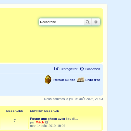
Rechercher
Recherche avancé
S’enregistrer
Connexion
Retour au site
Livre d'or
Nous sommes le jeu. 06 août 2026, 21:03
MESSAGES
DERNIER MESSAGE
Poster une photo avec l'outil…
7
V
par
Mitch
o
mar. 14 déc. 2010, 19:04
i