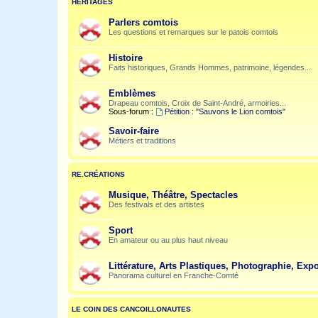
HÉRITAGES
Parlers comtois
Les questions et remarques sur le patois comtois
Histoire
Faits historiques, Grands Hommes, patrimoine, légendes...
Emblèmes
Drapeau comtois, Croix de Saint-André, armoiries...
Sous-forum :
Pétition : "Sauvons le Lion comtois"
Savoir-faire
Métiers et traditions
RE.CRÉATIONS
Musique, Théâtre, Spectacles
Des festivals et des artistes
Sport
En amateur ou au plus haut niveau
Littérature, Arts Plastiques, Photographie, Expo
Panorama culturel en Franche-Comté
LE COIN DES CANCOILLONAUTES