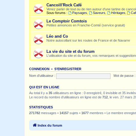
Cancoill'Rock Café
Venez parler de tout ou de rien autour d'une tartine de cancoil
Sous-forums :
Paysages
,
Saveurs
,
Héritages
,
Caf
Le Comptoir Comtois
Petites annonces en Franche-Comté (service gratuit)
Léo and Co
Notre autocollant sur les routes de France et de Navarre
La vie du site et du forum
L'utilisation du site et du forum, vos remarques et suggestions
CONNEXION
•
S’ENREGISTRER
Nom d’utilisateur :
Mot de passe :
QUI EST EN LIGNE
Au total il y a
35
utilisateurs en ligne : 0 enregistré, 0 invisible et 35 invi
Le record du nombre d’utilisateurs en ligne est de
712
, le ven. 27 mars 2
STATISTIQUES
271782
messages •
14157
sujets •
1677
membres • Le membre enregistr
Index du forum