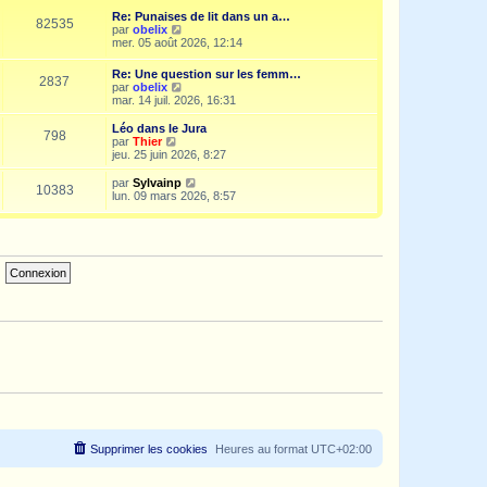
e
i
d
Re: Punaises de lit dans un a…
s
e
e
82535
V
par
obelix
s
r
r
o
mer. 05 août 2026, 12:14
a
m
n
i
g
e
i
r
e
s
Re: Une question sur les femm…
e
2837
l
s
V
par
obelix
r
e
a
o
mar. 14 juil. 2026, 16:31
m
d
g
i
e
e
e
r
s
Léo dans le Jura
r
798
l
s
V
par
Thier
n
e
a
o
jeu. 25 juin 2026, 8:27
i
d
g
i
e
e
e
r
V
par
Sylvainp
r
10383
r
l
o
lun. 09 mars 2026, 8:57
m
n
e
i
e
i
d
r
s
e
e
l
s
r
r
e
a
m
n
d
g
e
i
e
e
s
e
r
s
r
n
a
m
i
g
e
e
e
s
r
s
m
a
e
g
s
e
s
a
g
e
Supprimer les cookies
Heures au format
UTC+02:00