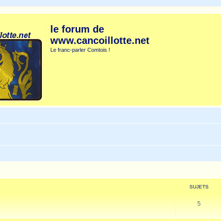
le forum de
www.cancoillotte.net
Le franc-parler Comtois !
SUJETS
5