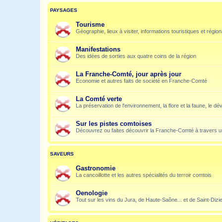
PAYSAGES
Tourisme
Géographie, lieux à visiter, informations touristiques et régio
Manifestations
Des idées de sorties aux quatre coins de la région
La Franche-Comté, jour après jour
Economie et autres faits de société en Franche-Comté
La Comté verte
La préservation de l'environnement, la flore et la faune, le dé
Sur les pistes comtoises
Découvrez ou faites découvrir la Franche-Comté à travers u
SAVEURS
Gastronomie
La cancoillotte et les autres spécialités du terroir comtois
Oenologie
Tout sur les vins du Jura, de Haute-Saône... et de Saint-Dizi