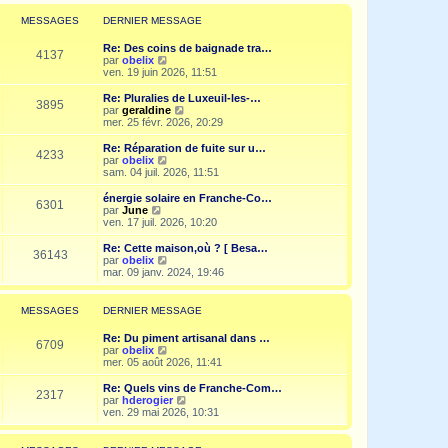
r
l
MESSAGES
DERNIER MESSAGE
e
d
Re: Des coins de baignade tra…
e
4137
V
par
obelix
r
o
ven. 19 juin 2026, 11:51
n
i
i
r
Re: Pluralies de Luxeuil-les-…
e
3895
l
V
par
geraldine
r
e
o
mer. 25 févr. 2026, 20:29
m
d
i
e
e
r
Re: Réparation de fuite sur u…
s
4233
r
l
V
par
obelix
s
n
e
o
sam. 04 juil. 2026, 11:51
a
i
d
i
g
e
e
r
e
énergie solaire en Franche-Co…
r
6301
r
l
V
par
June
m
n
e
o
ven. 17 juil. 2026, 10:20
e
i
d
i
s
e
e
r
Re: Cette maison,où ? [ Besa…
s
r
36143
r
l
V
par
obelix
a
m
n
e
o
mar. 09 janv. 2024, 19:46
g
e
i
d
i
e
s
e
e
r
s
r
r
l
MESSAGES
DERNIER MESSAGE
a
m
n
e
g
e
i
d
e
Re: Du piment artisanal dans …
s
e
e
6709
V
par
obelix
s
r
r
o
mer. 05 août 2026, 11:41
a
m
n
i
g
e
i
r
e
Re: Quels vins de Franche-Com…
s
e
2317
l
V
par
hderogier
s
r
e
o
ven. 29 mai 2026, 10:31
a
m
d
i
g
e
e
r
e
s
r
l