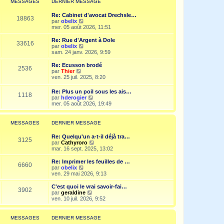
MESSAGES
DERNIER MESSAGE
s
n
e
a
i
d
g
Re: Cabinet d'avocat Drechsle…
e
e
18863
e
V
par
obelix
r
r
o
mer. 05 août 2026, 11:51
m
n
i
e
i
r
Re: Rue d'Argent à Dole
s
e
33616
l
V
par
obelix
s
r
e
o
sam. 24 janv. 2026, 9:59
a
m
d
i
g
e
e
r
e
Re: Ecusson brodé
s
2536
r
l
V
par
Thier
s
n
e
o
ven. 25 juil. 2025, 8:20
a
i
d
i
g
e
e
r
e
Re: Plus un poil sous les ais…
r
r
1118
l
V
par
hderogier
m
n
e
o
mer. 05 août 2026, 19:49
e
i
d
i
s
e
e
r
s
r
r
l
a
MESSAGES
DERNIER MESSAGE
m
n
e
g
e
i
d
e
s
Re: Quelqu'un a-t-il déjà tra…
e
e
3125
s
V
par
Cathyroro
r
r
a
o
mar. 16 sept. 2025, 13:02
m
n
g
i
e
i
e
r
s
Re: Imprimer les feuilles de …
e
6660
l
s
V
par
obelix
r
e
a
o
ven. 29 mai 2026, 9:13
m
d
g
i
e
e
e
r
C'est quoi le vrai savoir-fai…
s
3902
r
l
V
par
geraldine
s
n
e
o
ven. 10 juil. 2026, 9:52
a
i
d
i
g
e
e
r
e
r
r
l
MESSAGES
DERNIER MESSAGE
m
n
e