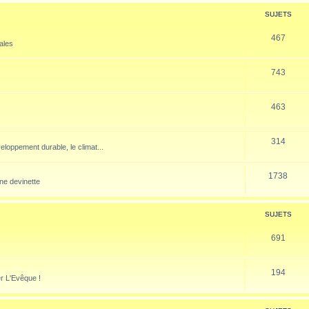
SUJETS
467
nales
743
463
314
veloppement durable, le climat...
1738
ne devinette
SUJETS
691
194
er L'Evêque !