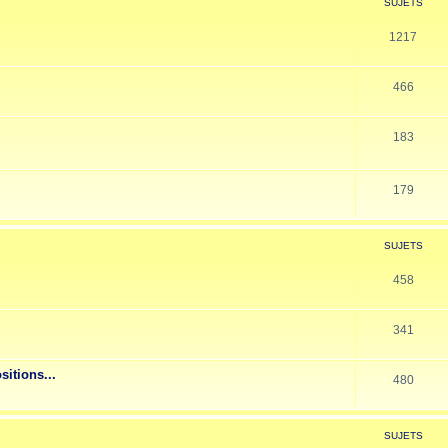
SUJETS
1217
466
183
179
SUJETS
458
341
sitions...
480
SUJETS