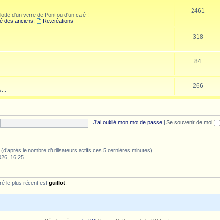
2461
lotte d'un verre de Pont ou d'un café !
é des anciens
,
Re.créations
318
84
266
...
J’ai oublié mon mot de passe
|
Se souvenir de moi
tés (d’après le nombre d’utilisateurs actifs ces 5 dernières minutes)
026, 16:25
é le plus récent est
guillot
.