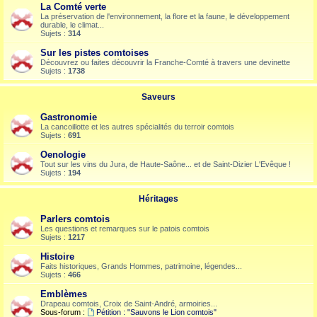
La Comté verte
La préservation de l'environnement, la flore et la faune, le développement
durable, le climat...
Sujets :
314
Sur les pistes comtoises
Découvrez ou faites découvrir la Franche-Comté à travers une devinette
Sujets :
1738
Saveurs
Gastronomie
La cancoillotte et les autres spécialités du terroir comtois
Sujets :
691
Oenologie
Tout sur les vins du Jura, de Haute-Saône... et de Saint-Dizier L'Evêque !
Sujets :
194
Héritages
Parlers comtois
Les questions et remarques sur le patois comtois
Sujets :
1217
Histoire
Faits historiques, Grands Hommes, patrimoine, légendes...
Sujets :
466
Emblèmes
Drapeau comtois, Croix de Saint-André, armoiries...
Sous-forum :
Pétition : "Sauvons le Lion comtois"