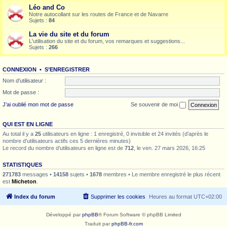
Léo and Co
Notre autocollant sur les routes de France et de Navarre
Sujets :
84
La vie du site et du forum
L'utilisation du site et du forum, vos remarques et suggestions...
Sujets :
266
CONNEXION
•
S’ENREGISTRER
Nom d’utilisateur :
Mot de passe :
J’ai oublié mon mot de passe
Se souvenir de moi
QUI EST EN LIGNE
Au total il y a
25
utilisateurs en ligne : 1 enregistré, 0 invisible et 24 invités (d’après le
nombre d’utilisateurs actifs ces 5 dernières minutes)
Le record du nombre d’utilisateurs en ligne est de
712
, le ven. 27 mars 2026, 16:25
STATISTIQUES
271783
messages •
14158
sujets •
1678
membres • Le membre enregistré le plus récent
est
Micheton
.
Index du forum
Supprimer les cookies
Heures au format
UTC+02:00
Développé par
phpBB
® Forum Software © phpBB Limited
Traduit par
phpBB-fr.com