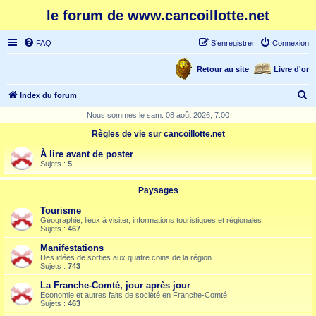
le forum de www.cancoillotte.net
FAQ
S’enregistrer
Connexion
Retour au site
Livre d'or
R
Index du forum
e
Nous sommes le sam. 08 août 2026, 7:00
c
Règles de vie sur cancoillotte.net
h
À lire avant de poster
e
Sujets :
5
r
Paysages
c
Tourisme
h
Géographie, lieux à visiter, informations touristiques et régionales
Sujets :
467
e
Manifestations
r
Des idées de sorties aux quatre coins de la région
Sujets :
743
La Franche-Comté, jour après jour
Economie et autres faits de société en Franche-Comté
Sujets :
463