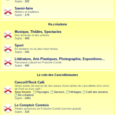
Sujets :
183
Savoir-faire
Métiers et traditions
Sujets :
179
Re.créations
Musique, Théâtre, Spectacles
Des festivals et des artistes
Sujets :
458
Sport
En amateur ou au plus haut niveau
Sujets :
342
Littérature, Arts Plastiques, Photographie, Expositions...
Panorama culturel en Franche-Comté
Sujets :
480
Le coin des Cancoillonautes
Cancoill'Rock Café
Venez parler de tout ou de rien autour d'une tartine de cancoillotte d'un verre
de Pont ou d'un café !
Sous-forums :
Paysages
,
Saveurs
,
Héritages
,
Café des anciens
,
Re.créations
Sujets :
2461
Le Comptoir Comtois
Petites annonces en Franche-Comté (service gratuit)
Sujets :
318