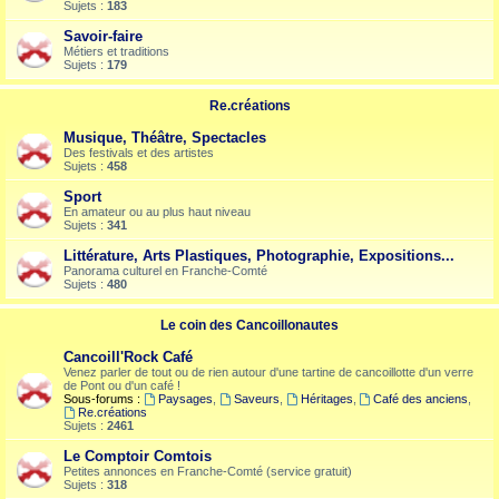
Sujets :
183
Savoir-faire
Métiers et traditions
Sujets :
179
Re.créations
Musique, Théâtre, Spectacles
Des festivals et des artistes
Sujets :
458
Sport
En amateur ou au plus haut niveau
Sujets :
341
Littérature, Arts Plastiques, Photographie, Expositions...
Panorama culturel en Franche-Comté
Sujets :
480
Le coin des Cancoillonautes
Cancoill'Rock Café
Venez parler de tout ou de rien autour d'une tartine de cancoillotte d'un verre
de Pont ou d'un café !
Sous-forums :
Paysages
,
Saveurs
,
Héritages
,
Café des anciens
,
Re.créations
Sujets :
2461
Le Comptoir Comtois
Petites annonces en Franche-Comté (service gratuit)
Sujets :
318