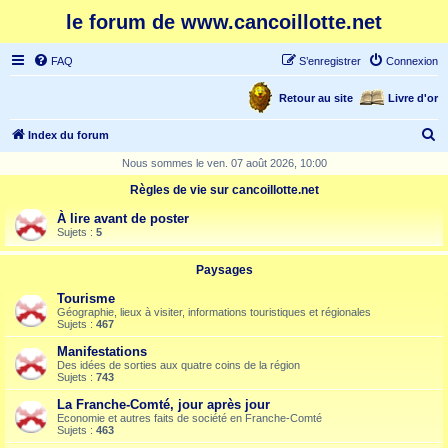
le forum de www.cancoillotte.net
FAQ
S’enregistrer
Connexion
Retour au site
Livre d'or
R
Index du forum
e
Nous sommes le ven. 07 août 2026, 10:00
c
Règles de vie sur cancoillotte.net
h
À lire avant de poster
e
Sujets :
5
r
Paysages
c
Tourisme
h
Géographie, lieux à visiter, informations touristiques et régionales
Sujets :
467
e
Manifestations
r
Des idées de sorties aux quatre coins de la région
Sujets :
743
La Franche-Comté, jour après jour
Economie et autres faits de société en Franche-Comté
Sujets :
463