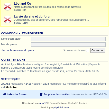
Léo and Co
Notre autocollant sur les routes de France et de Navarre
Sujets :
84
La vie du site et du forum
L'utilisation du site et du forum, vos remarques et suggestions...
Sujets :
266
CONNEXION
•
S’ENREGISTRER
Nom d’utilisateur :
Mot de passe :
J’ai oublié mon mot de passe
Se souvenir de moi
QUI EST EN LIGNE
Au total il y a
26
utilisateurs en ligne : 1 enregistré, 0 invisible et 25 invités (d’après le
nombre d’utilisateurs actifs ces 5 dernières minutes)
Le record du nombre d’utilisateurs en ligne est de
712
, le ven. 27 mars 2026, 16:25
STATISTIQUES
271782
messages •
14157
sujets •
1678
membres • Le membre enregistré le plus récent
est
Micheton
.
Index du forum
Supprimer les cookies
Heures au format
UTC+02:00
Développé par
phpBB
® Forum Software © phpBB Limited
Traduit par
phpBB-fr.com