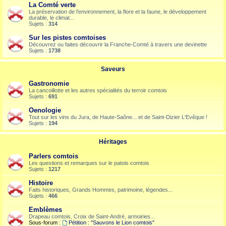
La Comté verte
La préservation de l'environnement, la flore et la faune, le développement
durable, le climat...
Sujets :
314
Sur les pistes comtoises
Découvrez ou faites découvrir la Franche-Comté à travers une devinette
Sujets :
1738
Saveurs
Gastronomie
La cancoillotte et les autres spécialités du terroir comtois
Sujets :
691
Oenologie
Tout sur les vins du Jura, de Haute-Saône... et de Saint-Dizier L'Evêque !
Sujets :
194
Héritages
Parlers comtois
Les questions et remarques sur le patois comtois
Sujets :
1217
Histoire
Faits historiques, Grands Hommes, patrimoine, légendes...
Sujets :
466
Emblèmes
Drapeau comtois, Croix de Saint-André, armoiries...
Sous-forum :
Pétition : "Sauvons le Lion comtois"