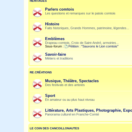
HÉRITAGES
Parlers comtois
Les questions et remarques sur le patois comtois
Histoire
Faits historiques, Grands Hommes, patrimoine, légendes...
Emblèmes
Drapeau comtois, Croix de Saint-André, armoiries...
Sous-forum :
Pétition : "Sauvons le Lion comtois"
Savoir-faire
Métiers et traditions
RE.CRÉATIONS
Musique, Théâtre, Spectacles
Des festivals et des artistes
Sport
En amateur ou au plus haut niveau
Littérature, Arts Plastiques, Photographie, Expo
Panorama culturel en Franche-Comté
LE COIN DES CANCOILLONAUTES