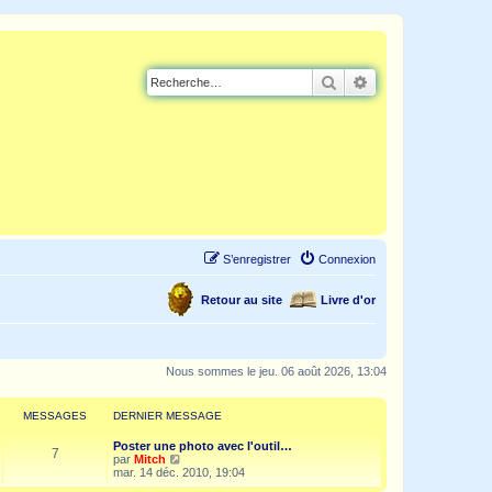
Rechercher
Recherche avancé
S’enregistrer
Connexion
Retour au site
Livre d'or
Nous sommes le jeu. 06 août 2026, 13:04
MESSAGES
DERNIER MESSAGE
Poster une photo avec l'outil…
7
V
par
Mitch
o
mar. 14 déc. 2010, 19:04
i