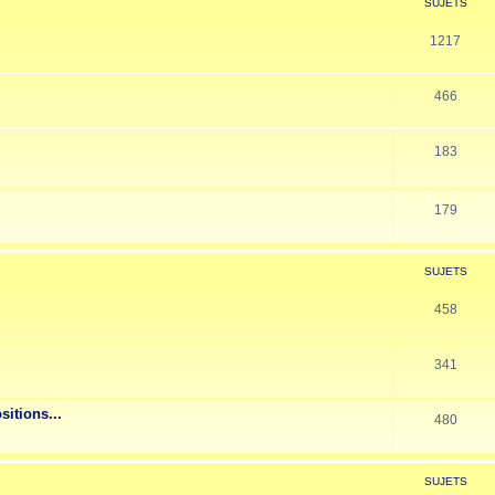
SUJETS
1217
466
183
179
SUJETS
458
341
sitions...
480
SUJETS