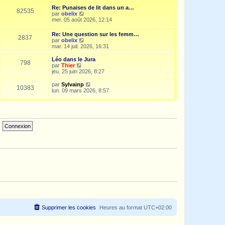
e
i
d
Re: Punaises de lit dans un a…
s
e
e
82535
V
par
obelix
s
r
r
o
mer. 05 août 2026, 12:14
a
m
n
i
g
e
i
r
e
s
Re: Une question sur les femm…
e
2837
l
s
V
par
obelix
r
e
a
o
mar. 14 juil. 2026, 16:31
m
d
g
i
e
e
e
r
s
Léo dans le Jura
r
798
l
s
V
par
Thier
n
e
a
o
jeu. 25 juin 2026, 8:27
i
d
g
i
e
e
e
r
V
par
Sylvainp
r
10383
r
l
o
lun. 09 mars 2026, 8:57
m
n
e
i
e
i
d
r
s
e
e
l
s
r
r
e
a
m
n
d
g
e
i
e
e
s
e
r
s
r
n
a
m
i
g
e
e
e
s
r
s
m
a
e
g
s
e
s
a
g
e
Supprimer les cookies
Heures au format
UTC+02:00