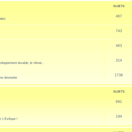
SUJETS
467
nales
743
463
314
veloppement durable, le climat...
1738
ne devinette
SUJETS
691
194
er L'Evêque !