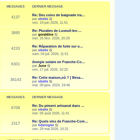
r
l
MESSAGES
DERNIER MESSAGE
e
d
Re: Des coins de baignade tra…
e
4137
V
par
obelix
r
o
ven. 19 juin 2026, 11:51
n
i
i
r
Re: Pluralies de Luxeuil-les-…
e
3895
l
V
par
geraldine
r
e
o
mer. 25 févr. 2026, 20:29
m
d
i
e
e
r
Re: Réparation de fuite sur u…
s
4233
r
l
V
par
obelix
s
n
e
o
sam. 04 juil. 2026, 11:51
a
i
d
i
g
e
e
r
e
énergie solaire en Franche-Co…
r
6301
r
l
V
par
June
m
n
e
o
ven. 17 juil. 2026, 10:20
e
i
d
i
s
e
e
r
Re: Cette maison,où ? [ Besa…
s
r
36143
r
l
V
par
obelix
a
m
n
e
o
mar. 09 janv. 2024, 19:46
g
e
i
d
i
e
s
e
e
r
s
r
r
l
MESSAGES
DERNIER MESSAGE
a
m
n
e
g
e
i
d
e
Re: Du piment artisanal dans …
s
e
e
6709
V
par
obelix
s
r
r
o
mer. 05 août 2026, 11:41
a
m
n
i
g
e
i
r
e
Re: Quels vins de Franche-Com…
s
e
2317
l
V
par
hderogier
s
r
e
o
ven. 29 mai 2026, 10:31
a
m
d
i
g
e
e
r
e
s
r
l