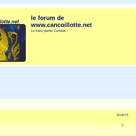
le forum de
www.cancoillotte.net
Le franc-parler Comtois !
SUJETS
5