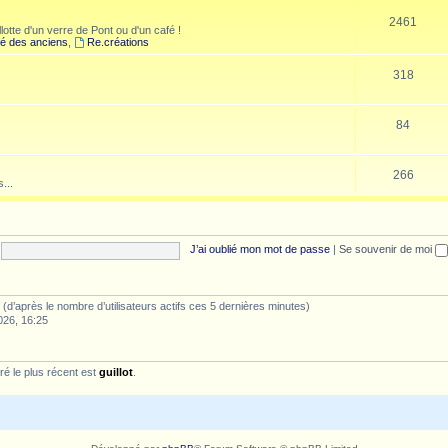
2461
lotte d'un verre de Pont ou d'un café !
é des anciens
,
Re.créations
318
84
266
...
J’ai oublié mon mot de passe
|
Se souvenir de moi
tés (d’après le nombre d’utilisateurs actifs ces 5 dernières minutes)
026, 16:25
é le plus récent est
guillot
.