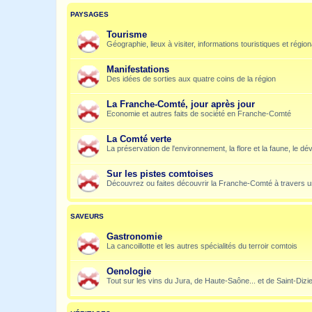
PAYSAGES
Tourisme
Géographie, lieux à visiter, informations touristiques et régio
Manifestations
Des idées de sorties aux quatre coins de la région
La Franche-Comté, jour après jour
Economie et autres faits de société en Franche-Comté
La Comté verte
La préservation de l'environnement, la flore et la faune, le dé
Sur les pistes comtoises
Découvrez ou faites découvrir la Franche-Comté à travers u
SAVEURS
Gastronomie
La cancoillotte et les autres spécialités du terroir comtois
Oenologie
Tout sur les vins du Jura, de Haute-Saône... et de Saint-Dizi