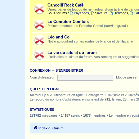
Cancoill'Rock Café
Venez parler de tout ou de rien autour d'une tartine de cancoil
Sous-forums :
Paysages
,
Saveurs
,
Héritages
,
Caf
Le Comptoir Comtois
Petites annonces en Franche-Comté (service gratuit)
Léo and Co
Notre autocollant sur les routes de France et de Navarre
La vie du site et du forum
L'utilisation du site et du forum, vos remarques et suggestions
CONNEXION
•
S’ENREGISTRER
Nom d’utilisateur :
Mot de passe :
QUI EST EN LIGNE
Au total il y a
26
utilisateurs en ligne : 1 enregistré, 0 invisible et 25 invi
Le record du nombre d’utilisateurs en ligne est de
712
, le ven. 27 mars 2
STATISTIQUES
271782
messages •
14157
sujets •
1677
membres • Le membre enregistr
Index du forum