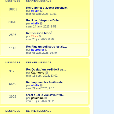
MESSAGES
DERNIER MESSAGE
s
n
e
a
i
d
g
Re: Cabinet d'avocat Drechsle…
e
e
18863
e
V
par
obelix
r
r
o
mer. 05 août 2026, 11:51
m
n
i
e
i
r
Re: Rue d'Argent à Dole
s
e
33616
l
V
par
obelix
s
r
e
o
sam. 24 janv. 2026, 9:59
a
m
d
i
g
e
e
r
e
Re: Ecusson brodé
s
2536
r
l
V
par
Thier
s
n
e
o
ven. 25 juil. 2025, 8:20
a
i
d
i
g
e
e
r
e
Re: Plus un poil sous les ais…
r
r
1118
l
V
par
hderogier
m
n
e
o
mer. 05 août 2026, 19:49
e
i
d
i
s
e
e
r
s
r
r
l
a
MESSAGES
DERNIER MESSAGE
m
n
e
g
e
i
d
e
s
Re: Quelqu'un a-t-il déjà tra…
e
e
3125
s
V
par
Cathyroro
r
r
a
o
mar. 16 sept. 2025, 13:02
m
n
g
i
e
i
e
r
s
Re: Imprimer les feuilles de …
e
6660
l
s
V
par
obelix
r
e
a
o
ven. 29 mai 2026, 9:13
m
d
g
i
e
e
e
r
C'est quoi le vrai savoir-fai…
s
3902
r
l
V
par
geraldine
s
n
e
o
ven. 10 juil. 2026, 9:52
a
i
d
i
g
e
e
r
e
r
r
l
MESSAGES
DERNIER MESSAGE
m
n
e