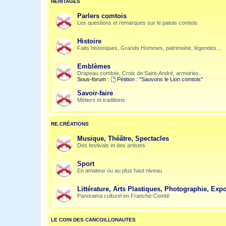
HÉRITAGES
Parlers comtois
Les questions et remarques sur le patois comtois
Histoire
Faits historiques, Grands Hommes, patrimoine, légendes...
Emblèmes
Drapeau comtois, Croix de Saint-André, armoiries...
Sous-forum :
Pétition : "Sauvons le Lion comtois"
Savoir-faire
Métiers et traditions
RE.CRÉATIONS
Musique, Théâtre, Spectacles
Des festivals et des artistes
Sport
En amateur ou au plus haut niveau
Littérature, Arts Plastiques, Photographie, Expo
Panorama culturel en Franche-Comté
LE COIN DES CANCOILLONAUTES