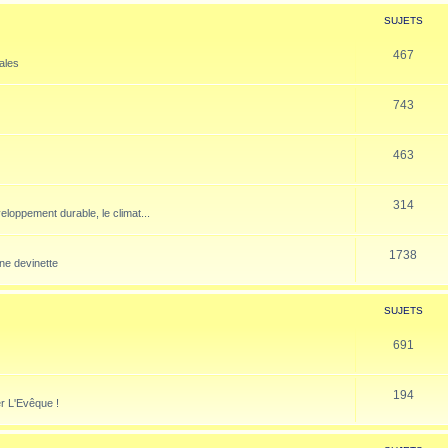
SUJETS
467
nales
743
463
314
veloppement durable, le climat...
1738
ne devinette
SUJETS
691
194
er L'Evêque !