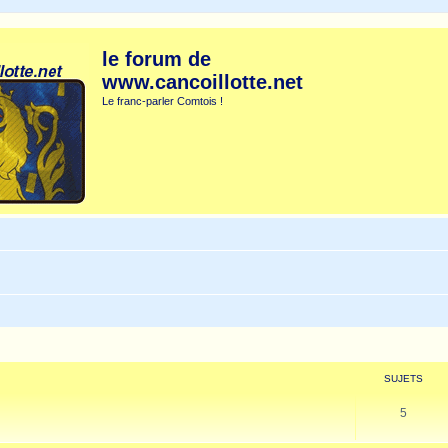
le forum de
www.cancoillotte.net
Le franc-parler Comtois !
SUJETS
5