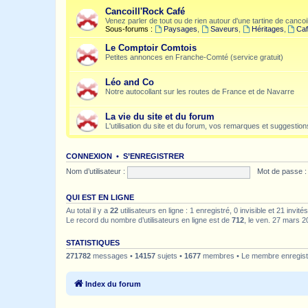
Cancoill'Rock Café
Venez parler de tout ou de rien autour d'une tartine de cancoil
Sous-forums :
Paysages
,
Saveurs
,
Héritages
,
Caf
Le Comptoir Comtois
Petites annonces en Franche-Comté (service gratuit)
Léo and Co
Notre autocollant sur les routes de France et de Navarre
La vie du site et du forum
L'utilisation du site et du forum, vos remarques et suggestions
CONNEXION
•
S’ENREGISTRER
Nom d’utilisateur :
Mot de passe :
QUI EST EN LIGNE
Au total il y a
22
utilisateurs en ligne : 1 enregistré, 0 invisible et 21 invi
Le record du nombre d’utilisateurs en ligne est de
712
, le ven. 27 mars 2
STATISTIQUES
271782
messages •
14157
sujets •
1677
membres • Le membre enregistr
Index du forum