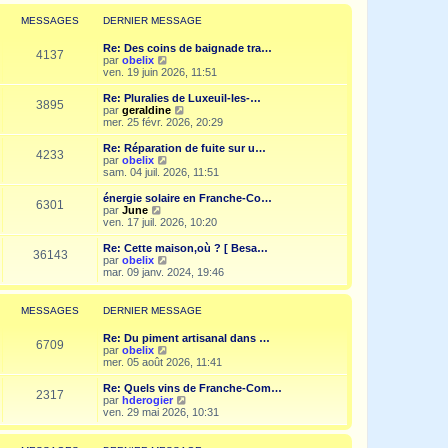
r
l
MESSAGES
DERNIER MESSAGE
e
d
Re: Des coins de baignade tra…
e
4137
V
par
obelix
r
o
ven. 19 juin 2026, 11:51
n
i
i
r
Re: Pluralies de Luxeuil-les-…
e
3895
l
V
par
geraldine
r
e
o
mer. 25 févr. 2026, 20:29
m
d
i
e
e
r
Re: Réparation de fuite sur u…
s
4233
r
l
V
par
obelix
s
n
e
o
sam. 04 juil. 2026, 11:51
a
i
d
i
g
e
e
r
e
énergie solaire en Franche-Co…
r
6301
r
l
V
par
June
m
n
e
o
ven. 17 juil. 2026, 10:20
e
i
d
i
s
e
e
r
Re: Cette maison,où ? [ Besa…
s
r
36143
r
l
V
par
obelix
a
m
n
e
o
mar. 09 janv. 2024, 19:46
g
e
i
d
i
e
s
e
e
r
s
r
r
l
MESSAGES
DERNIER MESSAGE
a
m
n
e
g
e
i
d
e
Re: Du piment artisanal dans …
s
e
e
6709
V
par
obelix
s
r
r
o
mer. 05 août 2026, 11:41
a
m
n
i
g
e
i
r
e
Re: Quels vins de Franche-Com…
s
e
2317
l
V
par
hderogier
s
r
e
o
ven. 29 mai 2026, 10:31
a
m
d
i
g
e
e
r
e
s
r
l