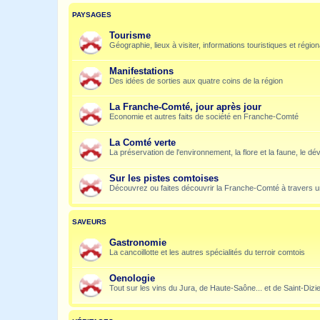
PAYSAGES
Tourisme
Géographie, lieux à visiter, informations touristiques et régio
Manifestations
Des idées de sorties aux quatre coins de la région
La Franche-Comté, jour après jour
Economie et autres faits de société en Franche-Comté
La Comté verte
La préservation de l'environnement, la flore et la faune, le dé
Sur les pistes comtoises
Découvrez ou faites découvrir la Franche-Comté à travers u
SAVEURS
Gastronomie
La cancoillotte et les autres spécialités du terroir comtois
Oenologie
Tout sur les vins du Jura, de Haute-Saône... et de Saint-Dizi