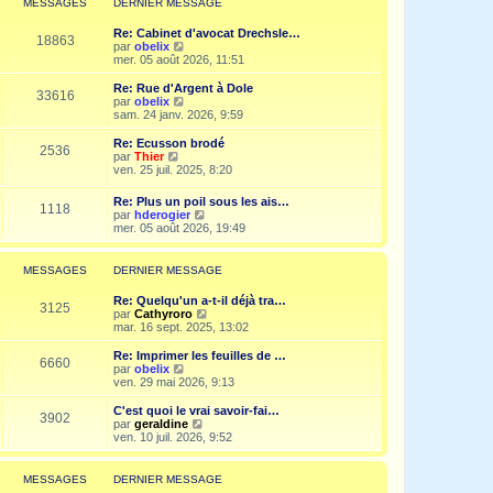
MESSAGES
DERNIER MESSAGE
s
n
e
a
i
d
g
Re: Cabinet d'avocat Drechsle…
e
e
18863
e
V
par
obelix
r
r
o
mer. 05 août 2026, 11:51
m
n
i
e
i
r
Re: Rue d'Argent à Dole
s
e
33616
l
V
par
obelix
s
r
e
o
sam. 24 janv. 2026, 9:59
a
m
d
i
g
e
e
r
e
Re: Ecusson brodé
s
2536
r
l
V
par
Thier
s
n
e
o
ven. 25 juil. 2025, 8:20
a
i
d
i
g
e
e
r
e
Re: Plus un poil sous les ais…
r
r
1118
l
V
par
hderogier
m
n
e
o
mer. 05 août 2026, 19:49
e
i
d
i
s
e
e
r
s
r
r
l
a
MESSAGES
DERNIER MESSAGE
m
n
e
g
e
i
d
e
s
Re: Quelqu'un a-t-il déjà tra…
e
e
3125
s
V
par
Cathyroro
r
r
a
o
mar. 16 sept. 2025, 13:02
m
n
g
i
e
i
e
r
s
Re: Imprimer les feuilles de …
e
6660
l
s
V
par
obelix
r
e
a
o
ven. 29 mai 2026, 9:13
m
d
g
i
e
e
e
r
C'est quoi le vrai savoir-fai…
s
3902
r
l
V
par
geraldine
s
n
e
o
ven. 10 juil. 2026, 9:52
a
i
d
i
g
e
e
r
e
r
r
l
MESSAGES
DERNIER MESSAGE
m
n
e