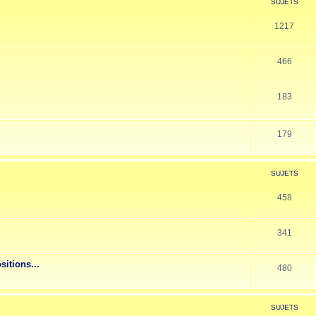
SUJETS
1217
466
183
179
SUJETS
458
341
sitions...
480
SUJETS