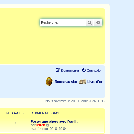
Rechercher
Recherche avancé
S’enregistrer
Connexion
Retour au site
Livre d'or
Nous sommes le jeu. 06 août 2026, 11:42
MESSAGES
DERNIER MESSAGE
Poster une photo avec l'outil…
7
V
par
Mitch
o
mar. 14 déc. 2010, 19:04
i