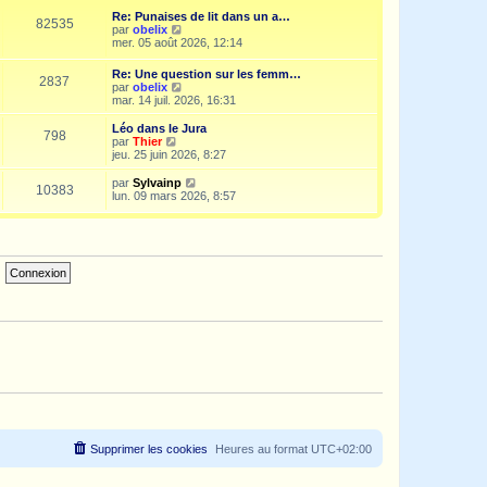
e
i
d
Re: Punaises de lit dans un a…
s
e
e
82535
V
par
obelix
s
r
r
o
mer. 05 août 2026, 12:14
a
m
n
i
g
e
i
r
e
s
Re: Une question sur les femm…
e
2837
l
s
V
par
obelix
r
e
a
o
mar. 14 juil. 2026, 16:31
m
d
g
i
e
e
e
r
s
Léo dans le Jura
r
798
l
s
V
par
Thier
n
e
a
o
jeu. 25 juin 2026, 8:27
i
d
g
i
e
e
e
r
V
par
Sylvainp
r
10383
r
l
o
lun. 09 mars 2026, 8:57
m
n
e
i
e
i
d
r
s
e
e
l
s
r
r
e
a
m
n
d
g
e
i
e
e
s
e
r
s
r
n
a
m
i
g
e
e
e
s
r
s
m
a
e
g
s
e
s
a
g
e
Supprimer les cookies
Heures au format
UTC+02:00