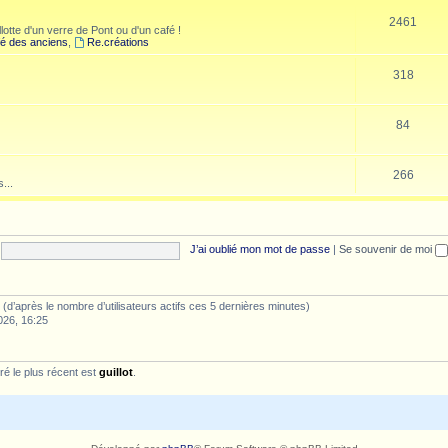
2461
lotte d'un verre de Pont ou d'un café !
é des anciens
,
Re.créations
318
84
266
...
J’ai oublié mon mot de passe
|
Se souvenir de moi
tés (d’après le nombre d’utilisateurs actifs ces 5 dernières minutes)
026, 16:25
é le plus récent est
guillot
.