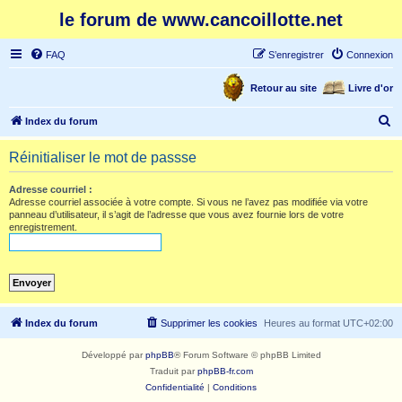
le forum de www.cancoillotte.net
FAQ
S’enregistrer
Connexion
Retour au site
Livre d'or
R
Index du forum
e
Réinitialiser le mot de passse
c
h
Adresse courriel :
Adresse courriel associée à votre compte. Si vous ne l’avez pas modifiée via votre
e
panneau d’utilisateur, il s’agit de l’adresse que vous avez fournie lors de votre
enregistrement.
r
c
h
e
r
Index du forum
Supprimer les cookies
Heures au format
UTC+02:00
Développé par
phpBB
® Forum Software © phpBB Limited
Traduit par
phpBB-fr.com
Confidentialité
|
Conditions