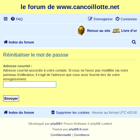
le forum de www.cancoillotte.net
FAQ
S’enregistrer
Connexion
Retour au site
Livre d'or
R
Index du forum
e
Réinitialiser le mot de passse
c
h
Adresse courriel :
Adresse courriel associée à votre compte. Si vous ne l’avez pas modifiée via votre
e
panneau d’utilisateur, il s’agit de l’adresse que vous avez fournie lors de votre
enregistrement.
r
c
h
e
r
Index du forum
Supprimer les cookies
Heures au format
UTC+02:00
Développé par
phpBB
® Forum Software © phpBB Limited
Traduit par
phpBB-fr.com
Confidentialité
|
Conditions