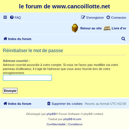
le forum de www.cancoillotte.net
FAQ
S’enregistrer
Connexion
Retour au site
Livre d'or
R
Index du forum
e
Réinitialiser le mot de passse
c
h
Adresse courriel :
Adresse courriel associée à votre compte. Si vous ne l’avez pas modifiée via votre
e
panneau d’utilisateur, il s’agit de l’adresse que vous avez fournie lors de votre
enregistrement.
r
c
h
e
r
Index du forum
Supprimer les cookies
Heures au format
UTC+02:00
Développé par
phpBB
® Forum Software © phpBB Limited
Traduit par
phpBB-fr.com
Confidentialité
|
Conditions