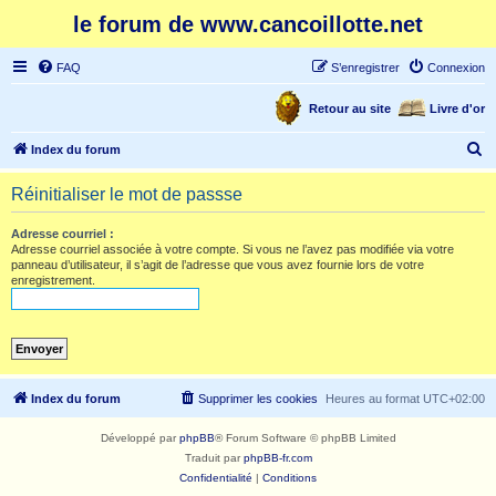
le forum de www.cancoillotte.net
FAQ
S’enregistrer
Connexion
Retour au site
Livre d'or
R
Index du forum
e
Réinitialiser le mot de passse
c
h
Adresse courriel :
Adresse courriel associée à votre compte. Si vous ne l’avez pas modifiée via votre
e
panneau d’utilisateur, il s’agit de l’adresse que vous avez fournie lors de votre
enregistrement.
r
c
h
e
r
Index du forum
Supprimer les cookies
Heures au format
UTC+02:00
Développé par
phpBB
® Forum Software © phpBB Limited
Traduit par
phpBB-fr.com
Confidentialité
|
Conditions