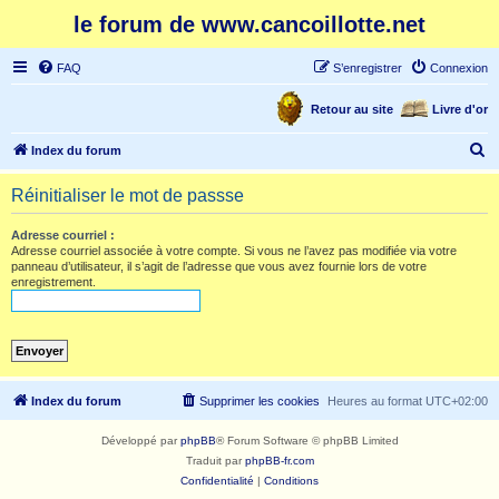
le forum de www.cancoillotte.net
FAQ
S’enregistrer
Connexion
Retour au site
Livre d'or
R
Index du forum
e
Réinitialiser le mot de passse
c
h
Adresse courriel :
Adresse courriel associée à votre compte. Si vous ne l’avez pas modifiée via votre
e
panneau d’utilisateur, il s’agit de l’adresse que vous avez fournie lors de votre
enregistrement.
r
c
h
e
r
Index du forum
Supprimer les cookies
Heures au format
UTC+02:00
Développé par
phpBB
® Forum Software © phpBB Limited
Traduit par
phpBB-fr.com
Confidentialité
|
Conditions