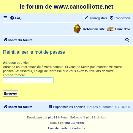
le forum de www.cancoillotte.net
FAQ
S’enregistrer
Connexion
Retour au site
Livre d'or
R
Index du forum
e
Réinitialiser le mot de passse
c
h
Adresse courriel :
Adresse courriel associée à votre compte. Si vous ne l’avez pas modifiée via votre
e
panneau d’utilisateur, il s’agit de l’adresse que vous avez fournie lors de votre
enregistrement.
r
c
h
e
r
Index du forum
Supprimer les cookies
Heures au format
UTC+02:00
Développé par
phpBB
® Forum Software © phpBB Limited
Traduit par
phpBB-fr.com
Confidentialité
|
Conditions