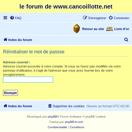
le forum de www.cancoillotte.net
FAQ
S’enregistrer
Connexion
Retour au site
Livre d'or
R
Index du forum
e
Réinitialiser le mot de passse
c
h
Adresse courriel :
Adresse courriel associée à votre compte. Si vous ne l’avez pas modifiée via votre
e
panneau d’utilisateur, il s’agit de l’adresse que vous avez fournie lors de votre
enregistrement.
r
c
h
e
r
Index du forum
Supprimer les cookies
Heures au format
UTC+02:00
Développé par
phpBB
® Forum Software © phpBB Limited
Traduit par
phpBB-fr.com
Confidentialité
|
Conditions