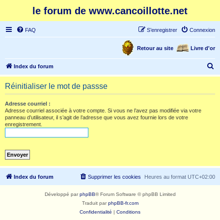
le forum de www.cancoillotte.net
FAQ
S’enregistrer
Connexion
Retour au site
Livre d'or
R
Index du forum
e
Réinitialiser le mot de passse
c
h
Adresse courriel :
Adresse courriel associée à votre compte. Si vous ne l’avez pas modifiée via votre
e
panneau d’utilisateur, il s’agit de l’adresse que vous avez fournie lors de votre
enregistrement.
r
c
h
e
r
Index du forum
Supprimer les cookies
Heures au format
UTC+02:00
Développé par
phpBB
® Forum Software © phpBB Limited
Traduit par
phpBB-fr.com
Confidentialité
|
Conditions