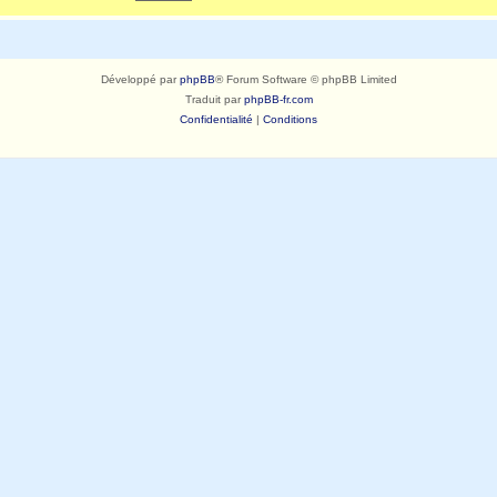
Développé par
phpBB
® Forum Software © phpBB Limited
Traduit par
phpBB-fr.com
Confidentialité
|
Conditions