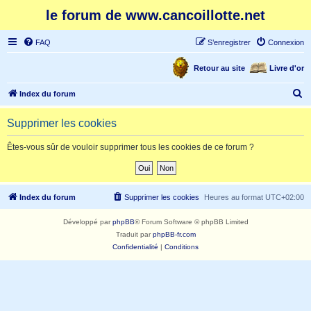
le forum de www.cancoillotte.net
FAQ
S’enregistrer
Connexion
Retour au site
Livre d'or
R
Index du forum
e
Supprimer les cookies
c
h
Êtes-vous sûr de vouloir supprimer tous les cookies de ce forum ?
e
r
c
Index du forum
Supprimer les cookies
Heures au format
UTC+02:00
h
Développé par
phpBB
® Forum Software © phpBB Limited
e
Traduit par
phpBB-fr.com
r
Confidentialité
|
Conditions