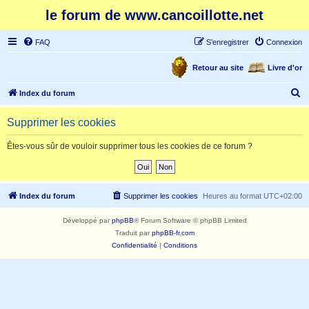
le forum de www.cancoillotte.net
FAQ
S’enregistrer
Connexion
Retour au site
Livre d'or
R
Index du forum
e
Supprimer les cookies
c
h
Êtes-vous sûr de vouloir supprimer tous les cookies de ce forum ?
e
r
c
Index du forum
Supprimer les cookies
Heures au format
UTC+02:00
h
Développé par
phpBB
® Forum Software © phpBB Limited
e
Traduit par
phpBB-fr.com
r
Confidentialité
|
Conditions