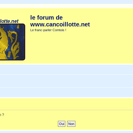
le forum de
www.cancoillotte.net
Le franc-parler Comtois !
m ?