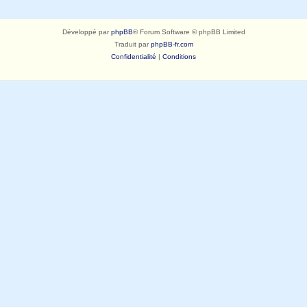
Développé par
phpBB
® Forum Software © phpBB Limited
Traduit par
phpBB-fr.com
Confidentialité
|
Conditions