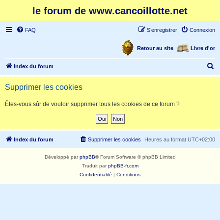
le forum de www.cancoillotte.net
FAQ
S’enregistrer
Connexion
Retour au site
Livre d'or
R
Index du forum
e
Supprimer les cookies
c
h
Êtes-vous sûr de vouloir supprimer tous les cookies de ce forum ?
e
r
c
Index du forum
Supprimer les cookies
Heures au format
UTC+02:00
h
Développé par
phpBB
® Forum Software © phpBB Limited
e
Traduit par
phpBB-fr.com
r
Confidentialité
|
Conditions