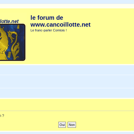
le forum de
www.cancoillotte.net
Le franc-parler Comtois !
m ?