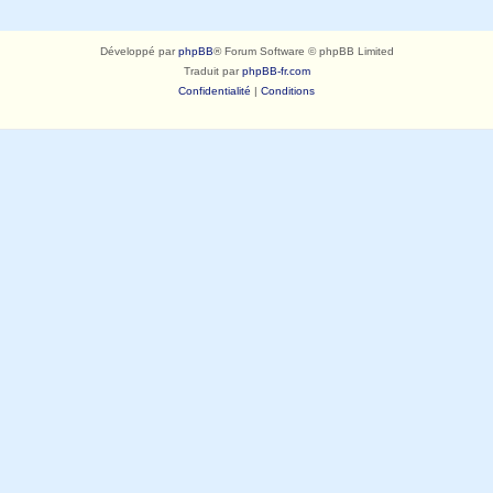
Développé par
phpBB
® Forum Software © phpBB Limited
Traduit par
phpBB-fr.com
Confidentialité
|
Conditions