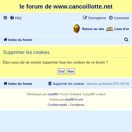
le forum de www.cancoillotte.net
FAQ
S’enregistrer
Connexion
Retour au site
Livre d'or
R
Index du forum
e
Supprimer les cookies
c
h
Êtes-vous sûr de vouloir supprimer tous les cookies de ce forum ?
e
r
c
Index du forum
Supprimer les cookies
Heures au format
UTC+02:00
h
Développé par
phpBB
® Forum Software © phpBB Limited
e
Traduit par
phpBB-fr.com
r
Confidentialité
|
Conditions